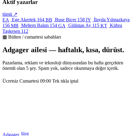
Aktif yazarlar
tümü ↗
Ege Akertek
164
Buse Biçer
158
İlayda Yılmazkaya
EA
BB
İY
156
Meltem Balım
154
Gülistan Ay
115
Kübra
MB
GA
KT
Taşkesen
112
▦ Bülten / cumartesi sabahları
Adgager ailesi — haftalık, kısa, dürüst.
Pazarlama, reklam ve teknoloji dünyasından bu hafta gerçekten
önemli olan 5 şey. Spam yok, sadece okunmaya değer içerik.
Ücretsiz
Cumartesi 09:00
Tek tıkla iptal
blog
Adgager
.