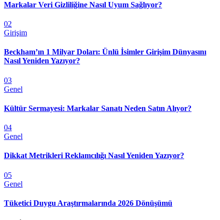
Markalar Veri Gizliliğine Nasıl Uyum Sağlıyor?
02
Girişim
Beckham’ın 1 Milyar Doları: Ünlü İsimler Girişim Dünyasını
Nasıl Yeniden Yazıyor?
03
Genel
Kültür Sermayesi: Markalar Sanatı Neden Satın Alıyor?
04
Genel
Dikkat Metrikleri Reklamcılığı Nasıl Yeniden Yazıyor?
05
Genel
Tüketici Duygu Araştırmalarında 2026 Dönüşümü