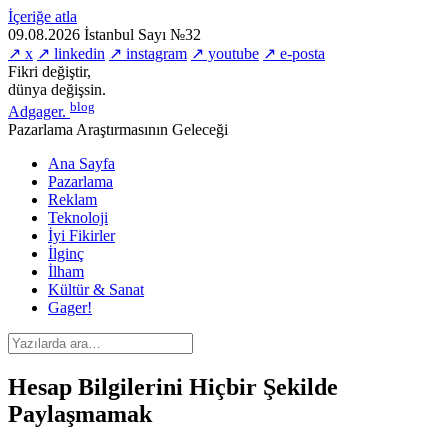
İçeriğe atla
09.08.2026
İstanbul
Sayı №32
↗ x
↗ linkedin
↗ instagram
↗ youtube
↗ e-posta
Fikri değiştir,
dünya değişsin.
blog
Adgager
.
Pazarlama Araştırmasının Geleceği
Ana Sayfa
Pazarlama
Reklam
Teknoloji
İyi Fikirler
İlginç
İlham
Kültür & Sanat
Gager!
Hesap Bilgilerini Hiçbir Şekilde
Paylaşmamak