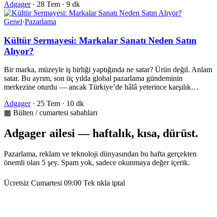
Adgager
·
28 Tem
·
9 dk
Genel
·
Pazarlama
Kültür Sermayesi: Markalar Sanatı Neden Satın
Alıyor?
Bir marka, müzeyle iş birliği yaptığında ne satar? Ürün değil. Anlam
satar. Bu ayrım, son üç yılda global pazarlama gündeminin
merkezine oturdu — ancak Türkiye’de hâlâ yeterince karşılık…
Adgager
·
25 Tem
·
10 dk
▦ Bülten / cumartesi sabahları
Adgager ailesi — haftalık, kısa, dürüst.
Pazarlama, reklam ve teknoloji dünyasından bu hafta gerçekten
önemli olan 5 şey. Spam yok, sadece okunmaya değer içerik.
Ücretsiz
Cumartesi 09:00
Tek tıkla iptal