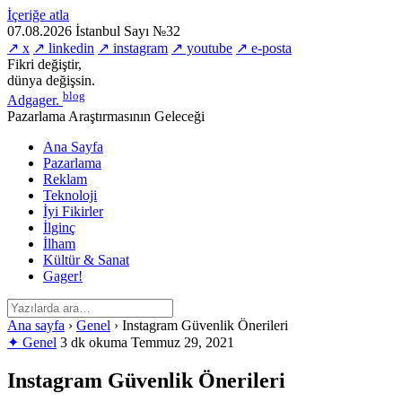
İçeriğe atla
07.08.2026
İstanbul
Sayı №32
↗ x
↗ linkedin
↗ instagram
↗ youtube
↗ e-posta
Fikri değiştir,
dünya değişsin.
blog
Adgager
.
Pazarlama Araştırmasının Geleceği
Ana Sayfa
Pazarlama
Reklam
Teknoloji
İyi Fikirler
İlginç
İlham
Kültür & Sanat
Gager!
Ana sayfa
›
Genel
›
Instagram Güvenlik Önerileri
✦ Genel
3 dk okuma
Temmuz 29, 2021
Instagram Güvenlik Önerileri