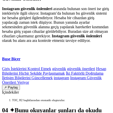
Instagram güvenlik önlemleri
arasında bulunan son öneri ise giriş
istekleriyle ilgili oluyor. Instagram’da bulunan bu güvenlik sistemi
ise hesaba girişleri ilgilendiriyor. Hesaba bir cihazdan giriş
yapılacağı zaman istek düşüyor. Bunun yanında ayarlar
sekmesinden güvenlik alanına geçiş yapılarak hareketler kısmından
hesaba giriş yapan cihazlar görülebiliyor. Buradan size ait olmayan
cihazları çıkarmanız gerekiyor.
Instagram güvenlik önlemleri
olarak bu alanı ara ara kontrole etmeniz tavsiye ediliyor.
Buse Biçer
Giriş İsteklerini Kontrol Etmek
güvenlik
güvenlik önerileri
Hesap
Bilgilerini Hiçbir Şekilde Paylaşmamak
İki Faktörlü Doğrulama
İletişim Bilgilerini Güncellemek
instagram
Instagram Güvenlik
Önerileri Veriyor
↗ Paylaş
İçindekiler
TOC, H2 başlıklarından otomatik oluşturulur.
04 ✦
Bunu okuyanlar şunları da okudu