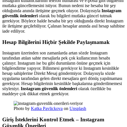
Instagram kullanıcılarının telefon numarası ve e-posta gibi bilgilerini
mutlaka güncellemesini istiyor. Bunun nedeni ise hesaba bir şey
olduğunda anında iletişime geçmek oluyor. Dolayısıyla
Instagram
güvenlik önlemleri
olarak bu bilgileri mutlaka güncel tutmak
gerekiyor. Böylece halde hesaba bir şey olduğunda direkt Instagram
ile iletişime geçilebiliyor. Çalınan hesaplar anında asıl hesap sahibine
iade ediliyor.
Hesap Bilgilerini Hiçbir Şekilde Paylaşmamak
Instagram üzerinden son zamanlarda artan sözde Instagram
tarafından atılan sahte mesajlarla pek çok kullanıcının hesabı
çalınıyr. Instagram ise bu gibi durumların önüne geçmek için
bilgilendirme yapıyor. Bilinmesi gerekiyor ki Instagram kesinlikle
hesap sahiplerine Direkt Mesaj göndermiyor. Dolayısıyla sözde
uygulama tarafından gelen direkt mesajlara geri dönüş yapılmaması
gerekiyor. Hesap bilgilerinin kesinlikle başkalarına gönderilmemesi
söyleniyr.
Instagram güvenlik önlemleri
olarak özellikle bu
maddeye çok dikkat etmek gerekiyor.
Photo by
Katka Pavlickova
on
Unsplash
Giriş İsteklerini Kontrol Etmek – Instagram
Güvenlik Önerileri