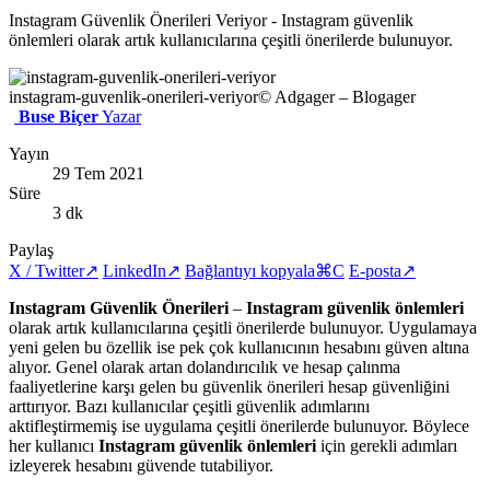
Instagram Güvenlik Önerileri Veriyor - Instagram güvenlik
önlemleri olarak artık kullanıcılarına çeşitli önerilerde bulunuyor.
instagram-guvenlik-onerileri-veriyor
© Adgager – Blogager
Buse Biçer
Yazar
Yayın
29 Tem 2021
Süre
3 dk
Paylaş
X / Twitter
↗
LinkedIn
↗
Bağlantıyı kopyala
⌘C
E-posta
↗
Instagram Güvenlik Önerileri
–
Instagram güvenlik önlemleri
olarak artık kullanıcılarına çeşitli önerilerde bulunuyor. Uygulamaya
yeni gelen bu özellik ise pek çok kullanıcının hesabını güven altına
alıyor. Genel olarak artan dolandırıcılık ve hesap çalınma
faaliyetlerine karşı gelen bu güvenlik önerileri hesap güvenliğini
arttırıyor. Bazı kullanıcılar çeşitli güvenlik adımlarını
aktifleştirmemiş ise uygulama çeşitli önerilerde bulunuyor. Böylece
her kullanıcı
Instagram güvenlik önlemleri
için gerekli adımları
izleyerek hesabını güvende tutabiliyor.