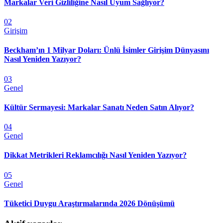
Markalar Veri Gizliliğine Nasıl Uyum Sağlıyor?
02
Girişim
Beckham’ın 1 Milyar Doları: Ünlü İsimler Girişim Dünyasını
Nasıl Yeniden Yazıyor?
03
Genel
Kültür Sermayesi: Markalar Sanatı Neden Satın Alıyor?
04
Genel
Dikkat Metrikleri Reklamcılığı Nasıl Yeniden Yazıyor?
05
Genel
Tüketici Duygu Araştırmalarında 2026 Dönüşümü