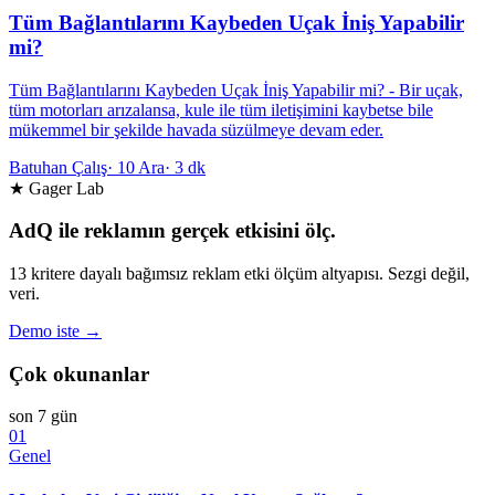
Tüm Bağlantılarını Kaybeden Uçak İniş Yapabilir
mi?
Tüm Bağlantılarını Kaybeden Uçak İniş Yapabilir mi? - Bir uçak,
tüm motorları arızalansa, kule ile tüm iletişimini kaybetse bile
mükemmel bir şekilde havada süzülmeye devam eder.
Batuhan Çalış
·
10 Ara
·
3 dk
★ Gager Lab
AdQ ile reklamın gerçek etkisini ölç.
13 kritere dayalı bağımsız reklam etki ölçüm altyapısı. Sezgi değil,
veri.
Demo iste →
Çok okunanlar
son 7 gün
01
Genel