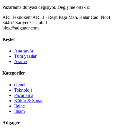
Pazarlama dünyası değişiyor. Değişime ortak ol.
ARI Teknokent ARI 3 · Reşit Paşa Mah. Katar Cad. No:4
34467 Sarıyer / İstanbul
blog@adgager.com
Keşfet
Ana sayfa
Tüm yazılar
Arama
Kategoriler
Genel
Teknoloji
Pazarlama
Kültür & Sanat
İlginç
İlham
Adgager