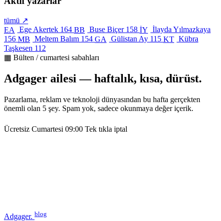
Aktif yazarlar
tümü ↗
Ege Akertek
164
Buse Biçer
158
İlayda Yılmazkaya
EA
BB
İY
156
Meltem Balım
154
Gülistan Ay
115
Kübra
MB
GA
KT
Taşkesen
112
▦ Bülten / cumartesi sabahları
Adgager ailesi — haftalık, kısa, dürüst.
Pazarlama, reklam ve teknoloji dünyasından bu hafta gerçekten
önemli olan 5 şey. Spam yok, sadece okunmaya değer içerik.
Ücretsiz
Cumartesi 09:00
Tek tıkla iptal
blog
Adgager
.