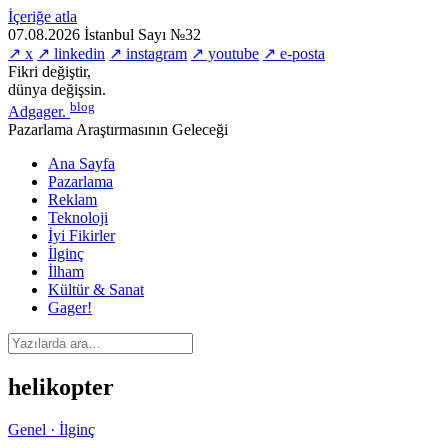
İçeriğe atla
07.08.2026
İstanbul
Sayı №32
↗ x
↗ linkedin
↗ instagram
↗ youtube
↗ e-posta
Fikri değiştir,
dünya değişsin.
blog
Adgager
.
Pazarlama Araştırmasının Geleceği
Ana Sayfa
Pazarlama
Reklam
Teknoloji
İyi Fikirler
İlginç
İlham
Kültür & Sanat
Gager!
helikopter
Genel · İlginç