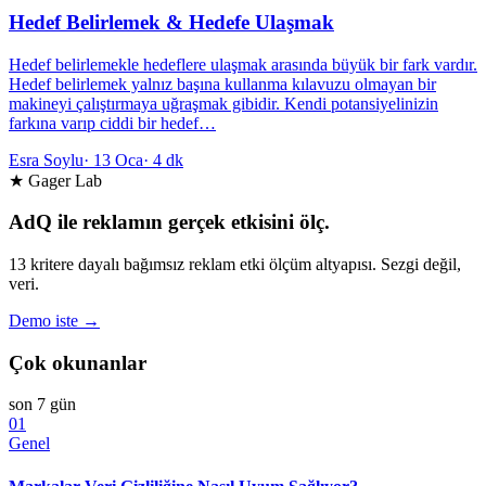
Hedef Belirlemek & Hedefe Ulaşmak
Hedef belirlemekle hedeflere ulaşmak arasında büyük bir fark vardır.
Hedef belirlemek yalnız başına kullanma kılavuzu olmayan bir
makineyi çalıştırmaya uğraşmak gibidir. Kendi potansiyelinizin
farkına varıp ciddi bir hedef…
Esra Soylu
·
13 Oca
·
4 dk
★ Gager Lab
AdQ ile reklamın gerçek etkisini ölç.
13 kritere dayalı bağımsız reklam etki ölçüm altyapısı. Sezgi değil,
veri.
Demo iste →
Çok okunanlar
son 7 gün
01
Genel