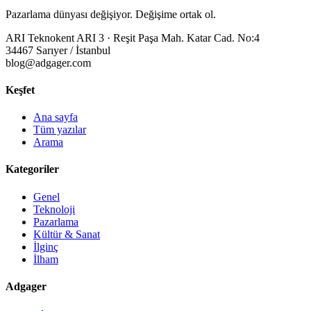
Pazarlama dünyası değişiyor. Değişime ortak ol.
ARI Teknokent ARI 3 · Reşit Paşa Mah. Katar Cad. No:4
34467 Sarıyer / İstanbul
blog@adgager.com
Keşfet
Ana sayfa
Tüm yazılar
Arama
Kategoriler
Genel
Teknoloji
Pazarlama
Kültür & Sanat
İlginç
İlham
Adgager