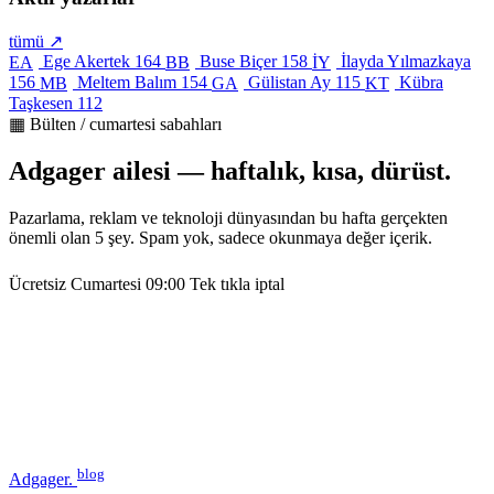
tümü ↗
Ege Akertek
164
Buse Biçer
158
İlayda Yılmazkaya
EA
BB
İY
156
Meltem Balım
154
Gülistan Ay
115
Kübra
MB
GA
KT
Taşkesen
112
▦ Bülten / cumartesi sabahları
Adgager ailesi — haftalık, kısa, dürüst.
Pazarlama, reklam ve teknoloji dünyasından bu hafta gerçekten
önemli olan 5 şey. Spam yok, sadece okunmaya değer içerik.
Ücretsiz
Cumartesi 09:00
Tek tıkla iptal
blog
Adgager
.