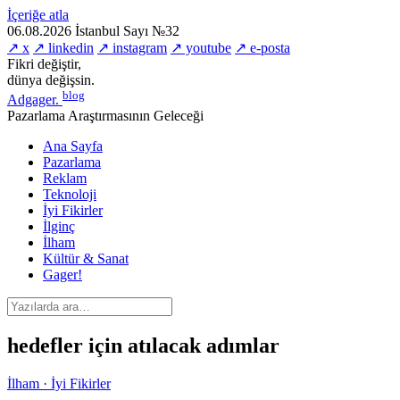
İçeriğe atla
06.08.2026
İstanbul
Sayı №32
↗ x
↗ linkedin
↗ instagram
↗ youtube
↗ e-posta
Fikri değiştir,
dünya değişsin.
blog
Adgager
.
Pazarlama Araştırmasının Geleceği
Ana Sayfa
Pazarlama
Reklam
Teknoloji
İyi Fikirler
İlginç
İlham
Kültür & Sanat
Gager!
hedefler için atılacak adımlar
İlham · İyi Fikirler