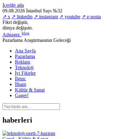
İçeriğe atla
09.08.2026
İstanbul
Sayı №32
↗ x
↗ linkedin
↗ instagram
↗ youtube
↗ e-posta
Fikri değiştir,
dünya değişsin.
blog
Adgager
.
Pazarlama Araştırmasının Geleceği
Ana Sayfa
Pazarlama
Reklam
Teknoloji
İyi Fikirler
İlginç
İlham
Kültür & Sanat
Gager!
haberleri
Genel · Kültür & Sanat