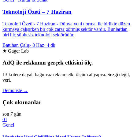
Teknoloji Özeti – 7 Haziran
Teknoloji Özeti - 7 Haziran - Dünya yeni normal ile birlikte düzen
kurmaya çalışırken bir çok zarar görmüş sektör vardır. Bunlardan
biri hiç şüphesiz teknoloji sektörüdür.
Batuhan Çalış
·
8 Haz
·
4 dk
★ Gager Lab
AdQ ile reklamın gerçek etkisini ölç.
13 kritere dayalı bağımsız reklam etki ölçüm altyapısı. Sezgi değil,
veri.
Demo iste →
Çok okunanlar
son 7 gün
01
Genel