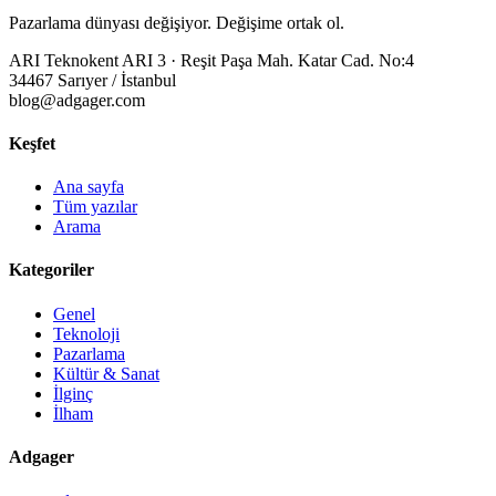
Pazarlama dünyası değişiyor. Değişime ortak ol.
ARI Teknokent ARI 3 · Reşit Paşa Mah. Katar Cad. No:4
34467 Sarıyer / İstanbul
blog@adgager.com
Keşfet
Ana sayfa
Tüm yazılar
Arama
Kategoriler
Genel
Teknoloji
Pazarlama
Kültür & Sanat
İlginç
İlham
Adgager