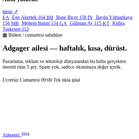
tümü ↗
Ege Akertek
164
Buse Biçer
158
İlayda Yılmazkaya
EA
BB
İY
156
Meltem Balım
154
Gülistan Ay
115
Kübra
MB
GA
KT
Taşkesen
112
▦ Bülten / cumartesi sabahları
Adgager ailesi — haftalık, kısa, dürüst.
Pazarlama, reklam ve teknoloji dünyasından bu hafta gerçekten
önemli olan 5 şey. Spam yok, sadece okunmaya değer içerik.
Ücretsiz
Cumartesi 09:00
Tek tıkla iptal
blog
Adgager
.