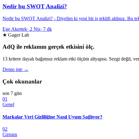
Nedir bu SWOT Analizi?
Nedir bu SWOT Analizi? - Diyelim ki yeni bir iş teklifi aldınız. Bu t
Ege Akertek
·
2 Nis
·
7 dk
★ Gager Lab
AdQ ile reklamın gerçek etkisini ölç.
13 kritere dayalı bağımsız reklam etki ölçüm altyapısı. Sezgi değil, ver
Demo iste →
Çok okunanlar
son 7 gün
01
Genel
Markalar Veri Gizliliğine Nasıl Uyum Sağlıyor?
02
Girişim