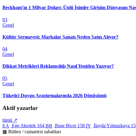
Beckham’ın 1 Milyar Doları: Ünlü İsimler Girişim Dünyasını Nas
03
Genel
Kültür Sermayesi: Markalar Sanatı Neden Satın Alıyor?
04
Genel
Dikkat Metrikleri Reklamcılığı Nasıl Yeniden Yazıyor?
05
Genel
Tüketici Duygu Araştırmalarında 2026 Dönüşümü
Aktif yazarlar
tümü ↗
Ege Akertek
164
Buse Biçer
158
İlayda Yılmazkaya
15
EA
BB
İY
▦ Bülten / cumartesi sabahları