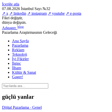
İçeriğe atla
07.08.2026
İstanbul
Sayı №32
↗ x
↗ linkedin
↗ instagram
↗ youtube
↗ e-posta
Fikri değiştir,
dünya değişsin.
blog
Adgager
.
Pazarlama Araştırmasının Geleceği
Ana Sayfa
Pazarlama
Reklam
Teknoloji
İyi Fikirler
İlginç
İlham
Kültür & Sanat
Gager!
güçlü yanlar
Dijital Pazarlama · Genel