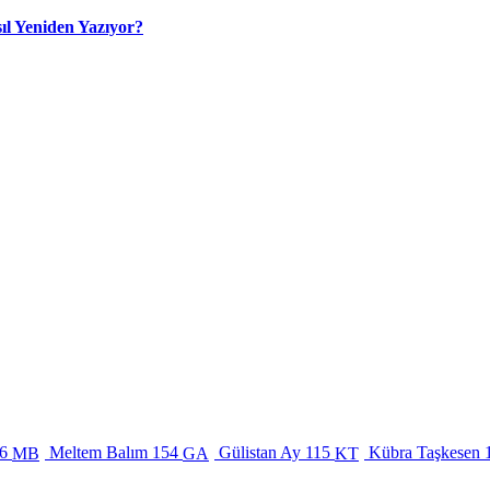
ıl Yeniden Yazıyor?
6
Meltem Balım
154
Gülistan Ay
115
Kübra Taşkesen
MB
GA
KT