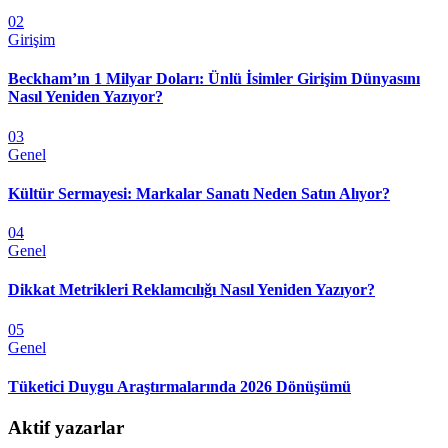
02
Girişim
Beckham’ın 1 Milyar Doları: Ünlü İsimler Girişim Dünyasını
Nasıl Yeniden Yazıyor?
03
Genel
Kültür Sermayesi: Markalar Sanatı Neden Satın Alıyor?
04
Genel
Dikkat Metrikleri Reklamcılığı Nasıl Yeniden Yazıyor?
05
Genel
Tüketici Duygu Araştırmalarında 2026 Dönüşümü
Aktif yazarlar