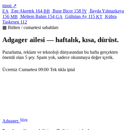
tümü ↗
Ege Akertek
164
Buse Biçer
158
İlayda Yılmazkaya
EA
BB
İY
156
Meltem Balım
154
Gülistan Ay
115
Kübra
MB
GA
KT
Taşkesen
112
▦ Bülten / cumartesi sabahları
Adgager ailesi — haftalık, kısa, dürüst.
Pazarlama, reklam ve teknoloji dünyasından bu hafta gerçekten
önemli olan 5 şey. Spam yok, sadece okunmaya değer içerik.
Ücretsiz
Cumartesi 09:00
Tek tıkla iptal
blog
Adgager
.