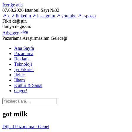
İçeriğe atla
07.08.2026
İstanbul
Sayı №32
↗ x
↗ linkedin
↗ instagram
↗ youtube
↗ e-posta
Fikri değiştir,
dünya değişsin.
blog
Adgager
.
Pazarlama Araştırmasının Geleceği
Ana Sayfa
Pazarlama
Reklam
Teknoloji
İyi Fikirler
İlginç
İlham
Kültür & Sanat
Gager!
got milk
Dijital Pazarlama · Genel