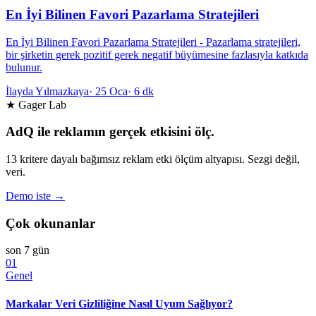
En İyi Bilinen Favori Pazarlama Stratejileri
En İyi Bilinen Favori Pazarlama Stratejileri - Pazarlama stratejileri,
bir şirketin gerek pozitif gerek negatif büyümesine fazlasıyla katkıda
bulunur.
İlayda Yılmazkaya
·
25 Oca
·
6 dk
★ Gager Lab
AdQ ile reklamın gerçek etkisini ölç.
13 kritere dayalı bağımsız reklam etki ölçüm altyapısı. Sezgi değil,
veri.
Demo iste →
Çok okunanlar
son 7 gün
01
Genel
Markalar Veri Gizliliğine Nasıl Uyum Sağlıyor?