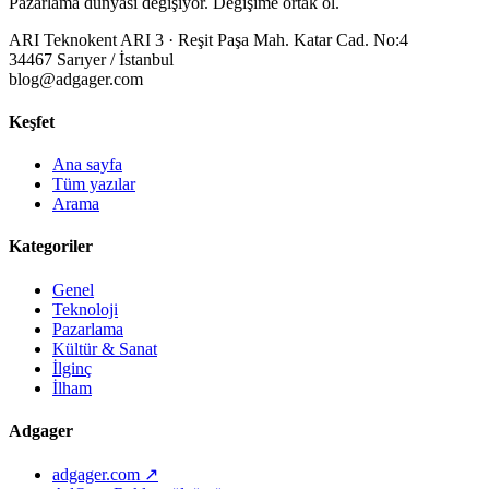
Pazarlama dünyası değişiyor. Değişime ortak ol.
ARI Teknokent ARI 3 · Reşit Paşa Mah. Katar Cad. No:4
34467 Sarıyer / İstanbul
blog@adgager.com
Keşfet
Ana sayfa
Tüm yazılar
Arama
Kategoriler
Genel
Teknoloji
Pazarlama
Kültür & Sanat
İlginç
İlham
Adgager
adgager.com ↗