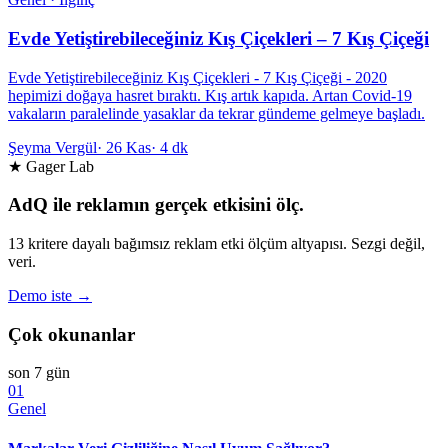
Evde Yetiştirebileceğiniz Kış Çiçekleri – 7 Kış Çiçeği
Evde Yetiştirebileceğiniz Kış Çiçekleri - 7 Kış Çiçeği - 2020
hepimizi doğaya hasret bıraktı. Kış artık kapıda. Artan Covid-19
vakaların paralelinde yasaklar da tekrar gündeme gelmeye başladı.
Şeyma Vergül
·
26 Kas
·
4 dk
★ Gager Lab
AdQ ile reklamın gerçek etkisini ölç.
13 kritere dayalı bağımsız reklam etki ölçüm altyapısı. Sezgi değil,
veri.
Demo iste →
Çok okunanlar
son 7 gün
01
Genel