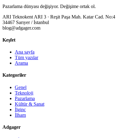
Pazarlama dünyası değişiyor. Değişime ortak ol.
ARI Teknokent ARI 3 · Reşit Paşa Mah. Katar Cad. No:4
34467 Sarıyer / İstanbul
blog@adgager.com
Keşfet
Ana sayfa
Tüm yazılar
Arama
Kategoriler
Genel
Teknoloji
Pazarlama
Kültür & Sanat
İlginç
İlham
Adgager