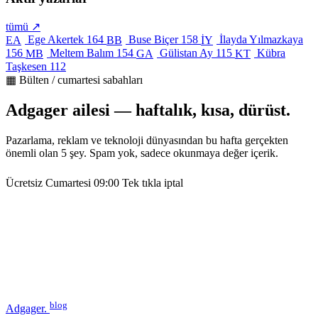
tümü ↗
Ege Akertek
164
Buse Biçer
158
İlayda Yılmazkaya
EA
BB
İY
156
Meltem Balım
154
Gülistan Ay
115
Kübra
MB
GA
KT
Taşkesen
112
▦ Bülten / cumartesi sabahları
Adgager ailesi — haftalık, kısa, dürüst.
Pazarlama, reklam ve teknoloji dünyasından bu hafta gerçekten
önemli olan 5 şey. Spam yok, sadece okunmaya değer içerik.
Ücretsiz
Cumartesi 09:00
Tek tıkla iptal
blog
Adgager
.