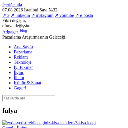
İçeriğe atla
07.08.2026
İstanbul
Sayı №32
↗ x
↗ linkedin
↗ instagram
↗ youtube
↗ e-posta
Fikri değiştir,
dünya değişsin.
blog
Adgager
.
Pazarlama Araştırmasının Geleceği
Ana Sayfa
Pazarlama
Reklam
Teknoloji
İyi Fikirler
İlginç
İlham
Kültür & Sanat
Gager!
fulya
Genel · İlginç