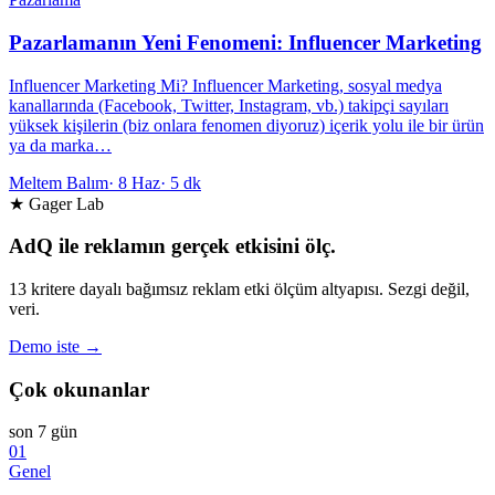
Pazarlamanın Yeni Fenomeni: Influencer Marketing
Influencer Marketing Mi? Influencer Marketing, sosyal medya
kanallarında (Facebook, Twitter, Instagram, vb.) takipçi sayıları
yüksek kişilerin (biz onlara fenomen diyoruz) içerik yolu ile bir ürün
ya da marka…
Meltem Balım
·
8 Haz
·
5 dk
★ Gager Lab
AdQ ile reklamın gerçek etkisini ölç.
13 kritere dayalı bağımsız reklam etki ölçüm altyapısı. Sezgi değil,
veri.
Demo iste →
Çok okunanlar
son 7 gün
01
Genel