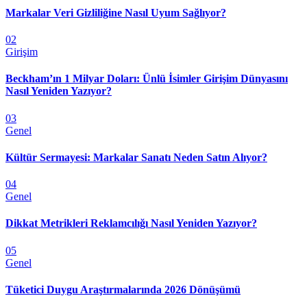
Markalar Veri Gizliliğine Nasıl Uyum Sağlıyor?
02
Girişim
Beckham’ın 1 Milyar Doları: Ünlü İsimler Girişim Dünyasını
Nasıl Yeniden Yazıyor?
03
Genel
Kültür Sermayesi: Markalar Sanatı Neden Satın Alıyor?
04
Genel
Dikkat Metrikleri Reklamcılığı Nasıl Yeniden Yazıyor?
05
Genel
Tüketici Duygu Araştırmalarında 2026 Dönüşümü