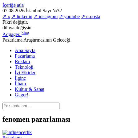
İçeriğe atla
07.08.2026
İstanbul
Sayı №32
↗ x
↗ linkedin
↗ instagram
↗ youtube
↗ e-posta
Fikri değiştir,
dünya değişsin.
blog
Adgager
.
Pazarlama Araştırmasının Geleceği
Ana Sayfa
Pazarlama
Reklam
Teknoloji
İyi Fikirler
İlginç
İlham
Kültür & Sanat
Gager!
fenomen pazarlaması
Pazarlama