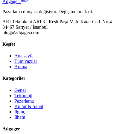
Adgager
.
Pazarlama dünyası değişiyor. Değişime ortak ol.
ARI Teknokent ARI 3 · Reşit Paşa Mah. Katar Cad. No:4
34467 Sarıyer / İstanbul
blog@adgager.com
Keşfet
Ana sayfa
Tüm yazılar
Arama
Kategoriler
Genel
Teknoloji
Pazarlama
Kültür & Sanat
İlginç
İlham
Adgager