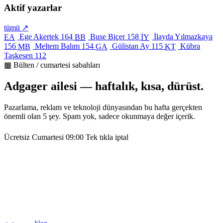
Aktif yazarlar
tümü ↗
Ege Akertek
164
Buse Biçer
158
İlayda Yılmazkaya
EA
BB
İY
156
Meltem Balım
154
Gülistan Ay
115
Kübra
MB
GA
KT
Taşkesen
112
▦ Bülten / cumartesi sabahları
Adgager ailesi — haftalık, kısa, dürüst.
Pazarlama, reklam ve teknoloji dünyasından bu hafta gerçekten
önemli olan 5 şey. Spam yok, sadece okunmaya değer içerik.
Ücretsiz
Cumartesi 09:00
Tek tıkla iptal
blog