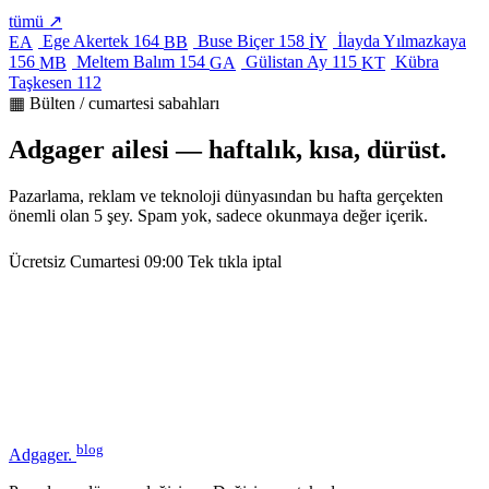
tümü ↗
Ege Akertek
164
Buse Biçer
158
İlayda Yılmazkaya
EA
BB
İY
156
Meltem Balım
154
Gülistan Ay
115
Kübra
MB
GA
KT
Taşkesen
112
▦ Bülten / cumartesi sabahları
Adgager ailesi — haftalık, kısa, dürüst.
Pazarlama, reklam ve teknoloji dünyasından bu hafta gerçekten
önemli olan 5 şey. Spam yok, sadece okunmaya değer içerik.
Ücretsiz
Cumartesi 09:00
Tek tıkla iptal
blog
Adgager
.