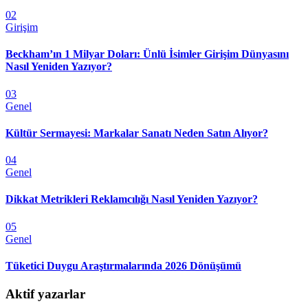
02
Girişim
Beckham’ın 1 Milyar Doları: Ünlü İsimler Girişim Dünyasını
Nasıl Yeniden Yazıyor?
03
Genel
Kültür Sermayesi: Markalar Sanatı Neden Satın Alıyor?
04
Genel
Dikkat Metrikleri Reklamcılığı Nasıl Yeniden Yazıyor?
05
Genel
Tüketici Duygu Araştırmalarında 2026 Dönüşümü
Aktif yazarlar