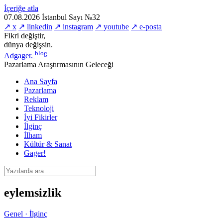
İçeriğe atla
07.08.2026
İstanbul
Sayı №32
↗ x
↗ linkedin
↗ instagram
↗ youtube
↗ e-posta
Fikri değiştir,
dünya değişsin.
blog
Adgager
.
Pazarlama Araştırmasının Geleceği
Ana Sayfa
Pazarlama
Reklam
Teknoloji
İyi Fikirler
İlginç
İlham
Kültür & Sanat
Gager!
eylemsizlik
Genel · İlginç