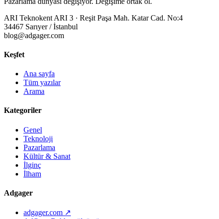
Pazarlama dünyası değişiyor. Değişime ortak ol.
ARI Teknokent ARI 3 · Reşit Paşa Mah. Katar Cad. No:4
34467 Sarıyer / İstanbul
blog@adgager.com
Keşfet
Ana sayfa
Tüm yazılar
Arama
Kategoriler
Genel
Teknoloji
Pazarlama
Kültür & Sanat
İlginç
İlham
Adgager
adgager.com ↗