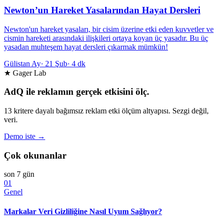
Newton’un Hareket Yasalarından Hayat Dersleri
Newton'un hareket yasaları, bir cisim üzerine etki eden kuvvetler ve
cismin hareketi arasındaki ilişkileri ortaya koyan üç yasadır. Bu üç
yasadan muhteşem hayat dersleri çıkarmak mümkün!
Gülistan Ay
·
21 Şub
·
4 dk
★ Gager Lab
AdQ ile reklamın gerçek etkisini ölç.
13 kritere dayalı bağımsız reklam etki ölçüm altyapısı. Sezgi değil,
veri.
Demo iste →
Çok okunanlar
son 7 gün
01
Genel
Markalar Veri Gizliliğine Nasıl Uyum Sağlıyor?