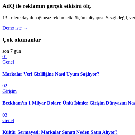
AdQ ile reklamın gerçek etkisini ölç.
13 kritere dayalı bağımsız reklam etki ölçüm altyapısı. Sezgi değil, ver
Demo iste →
Çok okunanlar
son 7 gün
01
Genel
Markalar Veri Gizliliğine Nasıl Uyum Sağlıyor?
02
Girişim
Beckham’ın 1 Milyar Doları: Ünlü İsimler Girişim Dünyasını Nas
03
Genel
Kültür Sermayesi: Markalar Sanatı Neden Satın Alıyor?