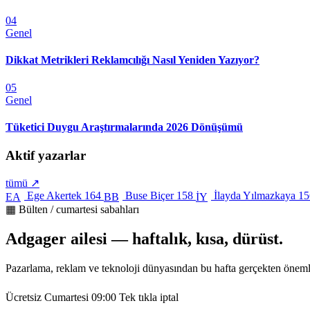
04
Genel
Dikkat Metrikleri Reklamcılığı Nasıl Yeniden Yazıyor?
05
Genel
Tüketici Duygu Araştırmalarında 2026 Dönüşümü
Aktif yazarlar
tümü ↗
Ege Akertek
164
Buse Biçer
158
İlayda Yılmazkaya
15
EA
BB
İY
▦ Bülten / cumartesi sabahları
Adgager ailesi — haftalık, kısa, dürüst.
Pazarlama, reklam ve teknoloji dünyasından bu hafta gerçekten öneml
Ücretsiz
Cumartesi 09:00
Tek tıkla iptal