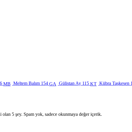
6
Meltem Balım
154
Gülistan Ay
115
Kübra Taşkesen
MB
GA
KT
i olan 5 şey. Spam yok, sadece okunmaya değer içerik.