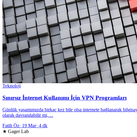
Teknoloji
Sınırsız İnternet Kullanımı İçin VPN Programları
Günlük yaşantımızda birkaç kez bile olsa internete bağlanarak bilgisay
olarak davranılabilir mi,…
Fatih Öz
·
19 Mar
·
4 dk
★ Gager Lab