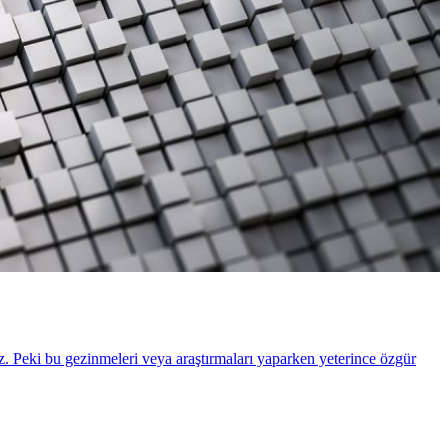
uz. Peki bu gezinmeleri veya araştırmaları yaparken yeterince özgür