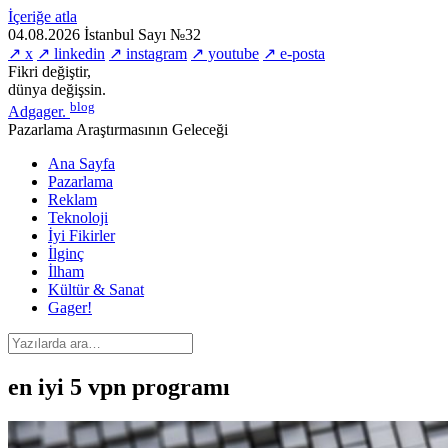
İçeriğe atla
04.08.2026
İstanbul
Sayı №32
↗ x
↗ linkedin
↗ instagram
↗ youtube
↗ e-posta
Fikri değiştir,
dünya değişsin.
blog
Adgager
.
Pazarlama Araştırmasının Geleceği
Ana Sayfa
Pazarlama
Reklam
Teknoloji
İyi Fikirler
İlginç
İlham
Kültür & Sanat
Gager!
en iyi 5 vpn programı