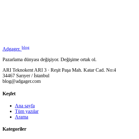
blog
Adgager
.
Pazarlama dünyası değişiyor. Değişime ortak ol.
ARI Teknokent ARI 3 · Reşit Paşa Mah. Katar Cad. No:4
34467 Sarıyer / İstanbul
blog@adgager.com
Keşfet
Ana sayfa
Tüm yazılar
Arama
Kategoriler