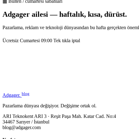
▦ Bülten / cumartesi sabahları
Adgager ailesi — haftalık, kısa, dürüst.
Pazarlama, reklam ve teknoloji dünyasından bu hafta gerçekten öneml
Ücretsiz
Cumartesi 09:00
Tek tıkla iptal
blog
Adgager
.
Pazarlama dünyası değişiyor. Değişime ortak ol.
ARI Teknokent ARI 3 · Reşit Paşa Mah. Katar Cad. No:4
34467 Sarıyer / İstanbul
blog@adgager.com