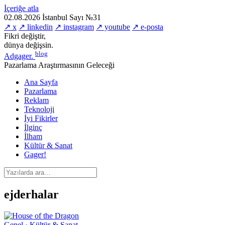
İçeriğe atla
02.08.2026
İstanbul
Sayı №31
↗ x
↗ linkedin
↗ instagram
↗ youtube
↗ e-posta
Fikri değiştir,
dünya değişsin.
blog
Adgager
.
Pazarlama Araştırmasının Geleceği
Ana Sayfa
Pazarlama
Reklam
Teknoloji
İyi Fikirler
İlginç
İlham
Kültür & Sanat
Gager!
ejderhalar
Genel · Kültür & Sanat