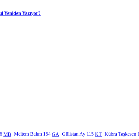
ıl Yeniden Yazıyor?
6
Meltem Balım
154
Gülistan Ay
115
Kübra Taşkesen
MB
GA
KT