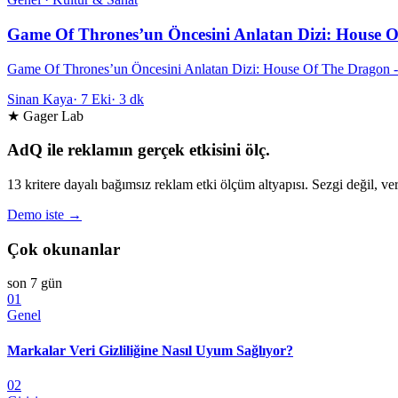
Game Of Thrones’un Öncesini Anlatan Dizi: House 
Game Of Thrones’un Öncesini Anlatan Dizi: House Of The Dragon - 
Sinan Kaya
·
7 Eki
·
3 dk
★ Gager Lab
AdQ ile reklamın gerçek etkisini ölç.
13 kritere dayalı bağımsız reklam etki ölçüm altyapısı. Sezgi değil, ver
Demo iste →
Çok okunanlar
son 7 gün
01
Genel
Markalar Veri Gizliliğine Nasıl Uyum Sağlıyor?
02