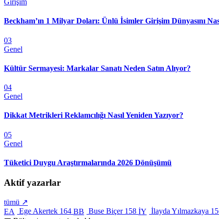
Girişim
Beckham’ın 1 Milyar Doları: Ünlü İsimler Girişim Dünyasını Nas
03
Genel
Kültür Sermayesi: Markalar Sanatı Neden Satın Alıyor?
04
Genel
Dikkat Metrikleri Reklamcılığı Nasıl Yeniden Yazıyor?
05
Genel
Tüketici Duygu Araştırmalarında 2026 Dönüşümü
Aktif yazarlar
tümü ↗
Ege Akertek
164
Buse Biçer
158
İlayda Yılmazkaya
15
EA
BB
İY