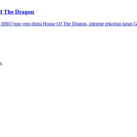
Of The Dragon
HBO’nun yeni dizisi House Of The Dragon, izlenme rekorları kıran G
i.