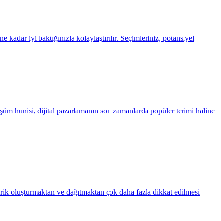
kadar iyi baktığınızla kolaylaştırılır. Seçimleriniz, potansiyel
şüm hunisi, dijital pazarlamanın son zamanlarda popüler terimi haline
rik oluşturmaktan ve dağıtmaktan çok daha fazla dikkat edilmesi