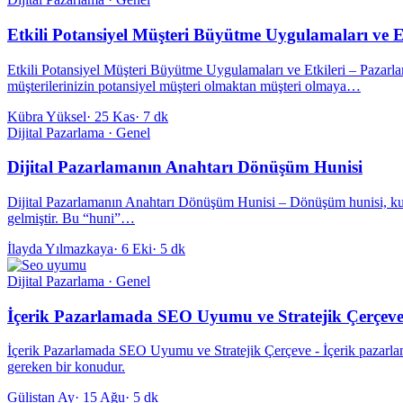
Etkili Potansiyel Müşteri Büyütme Uygulamaları ve Et
Etkili Potansiyel Müşteri Büyütme Uygulamaları ve Etkileri – Pazarlama 
müşterilerinizin potansiyel müşteri olmaktan müşteri olmaya…
Kübra Yüksel
·
25 Kas
·
7 dk
Dijital Pazarlama · Genel
Dijital Pazarlamanın Anahtarı Dönüşüm Hunisi
Dijital Pazarlamanın Anahtarı Dönüşüm Hunisi – Dönüşüm hunisi, kullan
gelmiştir. Bu “huni”…
İlayda Yılmazkaya
·
6 Eki
·
5 dk
Dijital Pazarlama · Genel
İçerik Pazarlamada SEO Uyumu ve Stratejik Çerçev
İçerik Pazarlamada SEO Uyumu ve Stratejik Çerçeve - İçerik pazarlam
gereken bir konudur.
Gülistan Ay
·
15 Ağu
·
5 dk