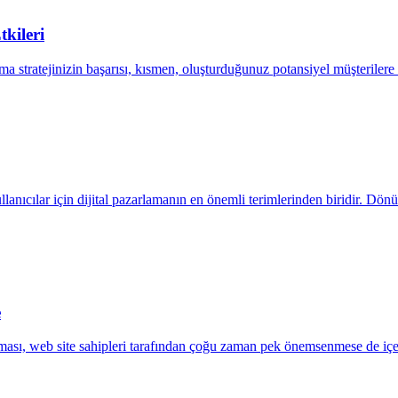
kileri
stratejinizin başarısı, kısmen, oluşturduğunuz potansiyel müşterilere ne 
ıcılar için dijital pazarlamanın en önemli terimlerinden biridir. Dönü
e
ası, web site sahipleri tarafından çoğu zaman pek önemsenmese de içe