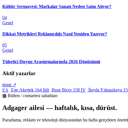
Kültür Sermayesi: Markalar Sanatı Neden Satın Alıyor?
04
Genel
Dikkat Metrikleri Reklamcılığı Nasıl Yeniden Yazıyor?
05
Genel
Tüketici Duygu Araştırmalarında 2026 Dönüşümü
Aktif yazarlar
tümü ↗
Ege Akertek
164
Buse Biçer
158
İlayda Yılmazkaya
15
EA
BB
İY
▦ Bülten / cumartesi sabahları
Adgager ailesi — haftalık, kısa, dürüst.
Pazarlama, reklam ve teknoloji dünyasından bu hafta gerçekten öneml