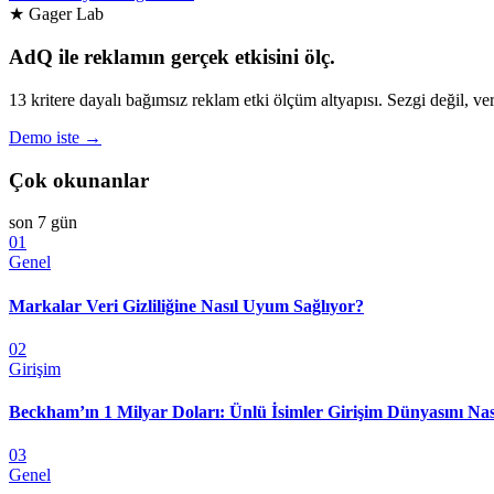
★ Gager Lab
AdQ ile reklamın gerçek etkisini ölç.
13 kritere dayalı bağımsız reklam etki ölçüm altyapısı. Sezgi değil, ver
Demo iste →
Çok okunanlar
son 7 gün
01
Genel
Markalar Veri Gizliliğine Nasıl Uyum Sağlıyor?
02
Girişim
Beckham’ın 1 Milyar Doları: Ünlü İsimler Girişim Dünyasını Nas
03
Genel