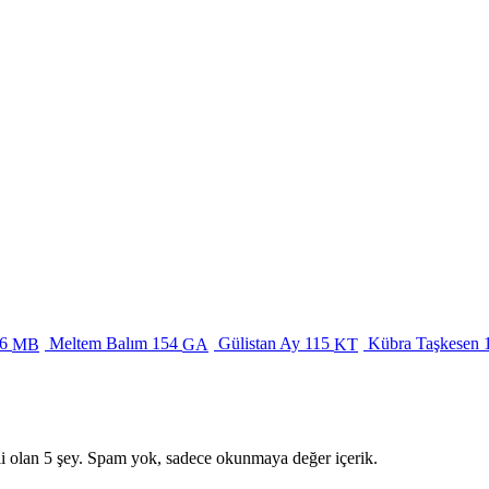
6
Meltem Balım
154
Gülistan Ay
115
Kübra Taşkesen
MB
GA
KT
i olan 5 şey. Spam yok, sadece okunmaya değer içerik.