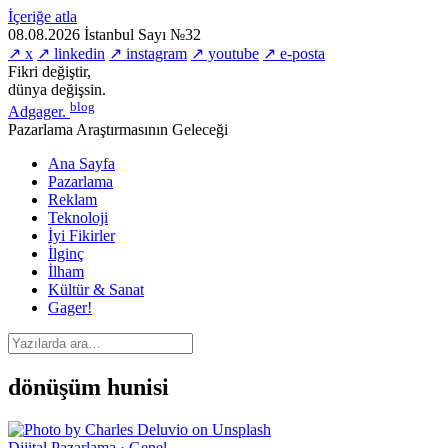
İçeriğe atla
08.08.2026
İstanbul
Sayı №32
↗ x
↗ linkedin
↗ instagram
↗ youtube
↗ e-posta
Fikri değiştir,
dünya değişsin.
blog
Adgager
.
Pazarlama Araştırmasının Geleceği
Ana Sayfa
Pazarlama
Reklam
Teknoloji
İyi Fikirler
İlginç
İlham
Kültür & Sanat
Gager!
dönüşüm hunisi
Dijital Pazarlama · Genel