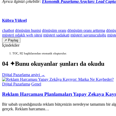
Ayrıca ilginizi çekebilir:
Ekonomik Pazarlama Araçları: Lead Captu
Kübra Yüksel
chatbot
dönüşüm hunisi
dönüşüm oranı
dönüşüm oranı arttırma
dönüş
müşteri odaklı web sitesi
müşteri sadakati
müşteri savunuculuğu
müşte
↗ Paylaş
İçindekiler
TOC, H2 başlıklarından otomatik oluşturulur.
04 ✦
Bunu okuyanlar şunları da okudu
Dijital Pazarlama arşivi →
Dijital Pazarlama
·
Genel
Reklam Harcaması Planlamaları Yapay Zekaya Kay
Bir sabah uyandığınızda reklam bütçenizin neredeyse tamamını bir algori
gerçek. Reklam harcaması…