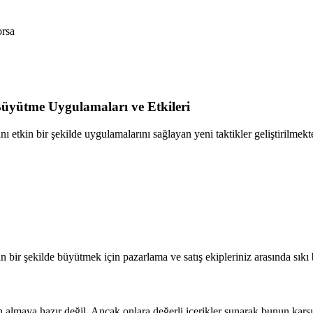
orsa
 Büyütme Uygulamaları ve Etkileri
etkin bir şekilde uygulamalarını sağlayan yeni taktikler geliştirilmekte
n bir şekilde büyütmek için pazarlama ve satış ekipleriniz arasında sıkı 
n almaya hazır değil. Ancak onlara değerli içerikler sunarak bunun karşılı