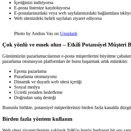
İçeriğinizi indiriyorsa
E-posta listenize kaydoluyorsa
E-postalarınızdaki veya web sayfalarınızdaki bağlantılara tıklıy
Web sitenizdeki belirli sayfaları ziyaret ediyorsa
Photo by Andras Vas on
Unsplash
Çok yönlü ve esnek olun – Etkili Potansiyel Müşteri
Günümüzün pazarlamacılarının e-posta müşterilerini büyütme çabalarını 
pazarlama otomasyon platformları ile bunu başarmak artık mümkün:
Eposta pazarlama
Pazarlama otomasyonu
Dinamik ve duyarlı web sitesi içeriği
Sosyal medya
Ücretli yeniden hedefleme
Doğrudan satış desteği
Bununla birlikte, potansiyel müşterilerinizi birden fazla kanalda düzgü
Birden fazla yöntem kullanın
Web sitesi ziyaretçilerinin yaklaşık %96’sı henüz herhangi bir şey satı