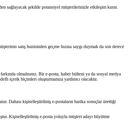
den sağlayacak şekilde potansiyel müşterilerinizle etkileşim kurar.
ir müşterinin satış hunisinden geçme hızına saygı duymak da son derece
un farkında olmalısınız. Bir e-posta, haber bülteni ya da sosyal medya
edefli içerik biçimleri oluşturmanıza yardımcı olacaktır.
ır. Dahası kişiselleştirilmiş e-postaların harika sonuçlar ürettiği
uştur. Kişiselleştirilmiş e-posta yoluyla müşteri adayı büyütme