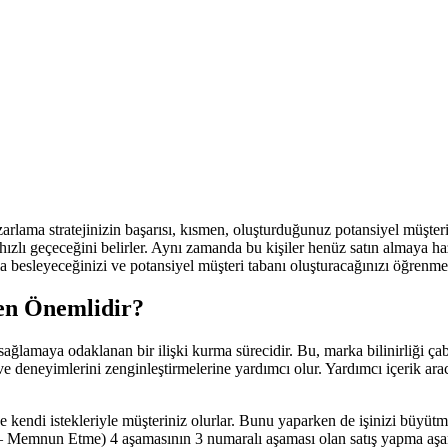
arlama stratejinizin başarısı, kısmen, oluşturduğunuz potansiyel müşterile
zlı geçeceğini belirler. Aynı zamanda bu kişiler henüz satın almaya hazır 
ıkla besleyeceğinizi ve potansiyel müşteri tabanı oluşturacağınızı öğre
en Önemlidir?
ğlamaya odaklanan bir ilişki kurma sürecidir. Bu, marka bilinirliği çabal
ve deneyimlerini zenginleştirmelerine yardımcı olur. Yardımcı içerik aracı
ve kendi istekleriyle müşteriniz olurlar. Bunu yaparken de işinizi büyüt
– Memnun Etme) 4 aşamasının 3 numaralı aşaması olan satış yapma aşa