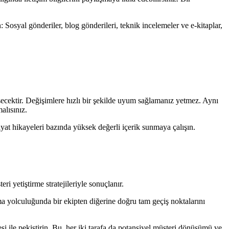
n: Sosyal gönderiler, blog gönderileri, teknik incelemeler ve e-kitaplar,
şecektir. Değişimlere hızlı bir şekilde uyum sağlamanız yetmez. Aynı
alısınız.
ayat hikayeleri bazında yüksek değerli içerik sunmaya çalışın.
ri yetiştirme stratejileriyle sonuçlanır.
alma yolculuğunda bir ekipten diğerine doğru tam geçiş noktalarını
esi ile pekiştirin. Bu, her iki tarafa da potansiyel müşteri dönüşümü ve