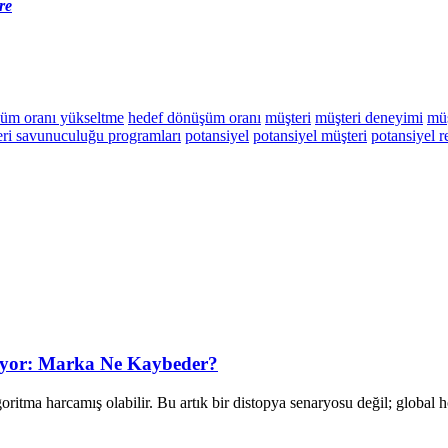
re
üm oranı yükseltme
hedef dönüşüm oranı
müşteri
müşteri deneyimi
mü
ri savunuculuğu programları
potansiyel
potansiyel müşteri
potansiyel r
ıyor: Marka Ne Kaybeder?
tma harcamış olabilir. Bu artık bir distopya senaryosu değil; global hol