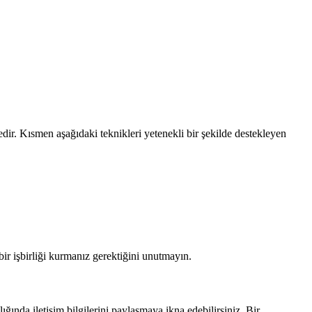
dir. Kısmen aşağıdaki teknikleri yetenekli bir şekilde destekleyen
bir işbirliği kurmanız gerektiğini unutmayın.
ğında iletişim bilgilerini paylaşmaya ikna edebilirsiniz. Bir