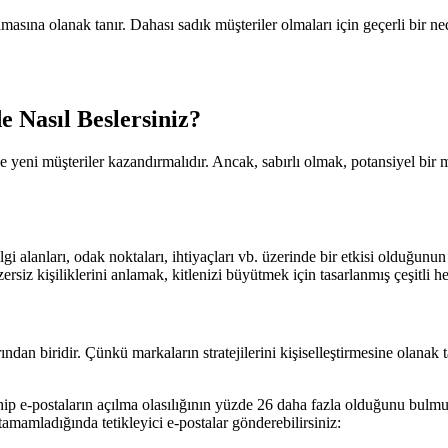
amasına olanak tanır. Dahası sadık müşteriler olmaları için geçerli bir ne
de Nasıl Beslersiniz?
ilde yeni müşteriler kazandırmalıdır. Ancak, sabırlı olmak, potansiyel b
 ilgi alanları, odak noktaları, ihtiyaçları vb. üzerinde bir etkisi olduğun
nzersiz kişiliklerini anlamak, kitlenizi büyütmek için tasarlanmış çeşitli h
dan biridir. Çünkü markaların stratejilerini kişiselleştirmesine olanak tan
 sahip e-postaların açılma olasılığının yüzde 26 daha fazla olduğunu bulm
 tamamladığında tetikleyici e-postalar gönderebilirsiniz: