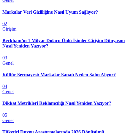
Genel
Markalar Veri Gizliliğine Nasıl Uyum Sağlıyor?
02
Girişim
Beckham’ın 1 Milyar Doları: Ünlü İsimler Girişim Dünyasını
Nasıl Yeniden Yazıyor?
03
Genel
Kültür Sermayesi: Markalar Sanatı Neden Satın Alıyor?
04
Genel
Dikkat Metrikleri Reklamcılığı Nasıl Yeniden Yazıyor?
05
Genel
Tüketici Duygu Araştırmalarında 2026 Dönüşümü