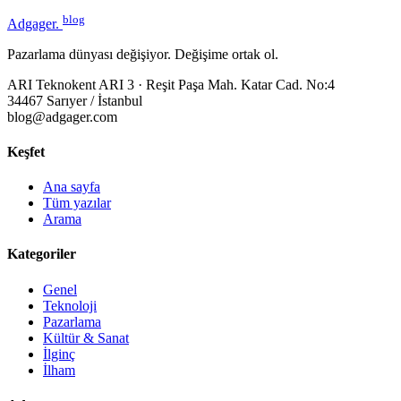
blog
Adgager
.
Pazarlama dünyası değişiyor. Değişime ortak ol.
ARI Teknokent ARI 3 · Reşit Paşa Mah. Katar Cad. No:4
34467 Sarıyer / İstanbul
blog@adgager.com
Keşfet
Ana sayfa
Tüm yazılar
Arama
Kategoriler
Genel
Teknoloji
Pazarlama
Kültür & Sanat
İlginç
İlham