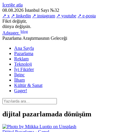
İçeriğe atla
08.08.2026
İstanbul
Sayı №32
↗ x
↗ linkedin
↗ instagram
↗ youtube
↗ e-posta
Fikri değiştir,
dünya değişsin.
blog
Adgager
.
Pazarlama Araştırmasının Geleceği
Ana Sayfa
Pazarlama
Reklam
Teknoloji
İyi Fikirler
İlginç
İlham
Kültür & Sanat
Gager!
dijital pazarlamada dönüşüm
Dijital Pazarlama · Genel