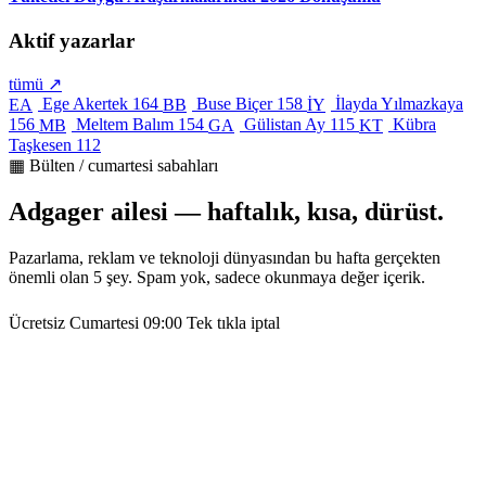
Aktif yazarlar
tümü ↗
Ege Akertek
164
Buse Biçer
158
İlayda Yılmazkaya
EA
BB
İY
156
Meltem Balım
154
Gülistan Ay
115
Kübra
MB
GA
KT
Taşkesen
112
▦ Bülten / cumartesi sabahları
Adgager ailesi — haftalık, kısa, dürüst.
Pazarlama, reklam ve teknoloji dünyasından bu hafta gerçekten
önemli olan 5 şey. Spam yok, sadece okunmaya değer içerik.
Ücretsiz
Cumartesi 09:00
Tek tıkla iptal