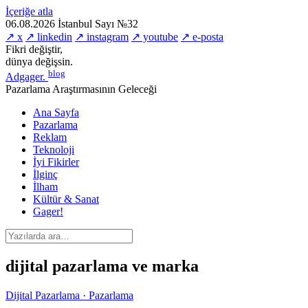
İçeriğe atla
06.08.2026
İstanbul
Sayı №32
↗ x
↗ linkedin
↗ instagram
↗ youtube
↗ e-posta
Fikri değiştir,
dünya değişsin.
blog
Adgager
.
Pazarlama Araştırmasının Geleceği
Ana Sayfa
Pazarlama
Reklam
Teknoloji
İyi Fikirler
İlginç
İlham
Kültür & Sanat
Gager!
dijital pazarlama ve marka
Dijital Pazarlama · Pazarlama