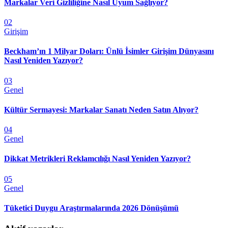
Markalar Veri Gizliliğine Nasıl Uyum Sağlıyor?
02
Girişim
Beckham’ın 1 Milyar Doları: Ünlü İsimler Girişim Dünyasını
Nasıl Yeniden Yazıyor?
03
Genel
Kültür Sermayesi: Markalar Sanatı Neden Satın Alıyor?
04
Genel
Dikkat Metrikleri Reklamcılığı Nasıl Yeniden Yazıyor?
05
Genel
Tüketici Duygu Araştırmalarında 2026 Dönüşümü