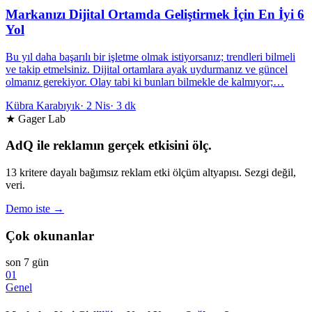
Markanızı Dijital Ortamda Geliştirmek İçin En İyi 6
Yol
Bu yıl daha başarılı bir işletme olmak istiyorsanız; trendleri bilmeli
ve takip etmelsiniz. Dijital ortamlara ayak uydurmanız ve güncel
olmanız gerekiyor. Olay tabi ki bunları bilmekle de kalmıyor;…
Kübra Karabıyık
·
2 Nis
·
3 dk
★ Gager Lab
AdQ ile reklamın gerçek etkisini ölç.
13 kritere dayalı bağımsız reklam etki ölçüm altyapısı. Sezgi değil,
veri.
Demo iste →
Çok okunanlar
son 7 gün
01
Genel