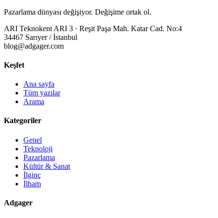
Pazarlama dünyası değişiyor. Değişime ortak ol.
ARI Teknokent ARI 3 · Reşit Paşa Mah. Katar Cad. No:4
34467 Sarıyer / İstanbul
blog@adgager.com
Keşfet
Ana sayfa
Tüm yazılar
Arama
Kategoriler
Genel
Teknoloji
Pazarlama
Kültür & Sanat
İlginç
İlham
Adgager