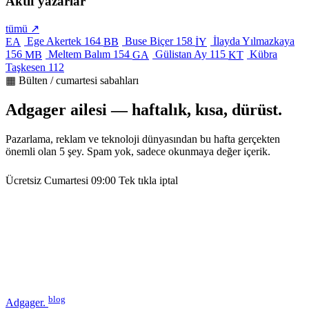
Aktif yazarlar
tümü ↗
Ege Akertek
164
Buse Biçer
158
İlayda Yılmazkaya
EA
BB
İY
156
Meltem Balım
154
Gülistan Ay
115
Kübra
MB
GA
KT
Taşkesen
112
▦ Bülten / cumartesi sabahları
Adgager ailesi — haftalık, kısa, dürüst.
Pazarlama, reklam ve teknoloji dünyasından bu hafta gerçekten
önemli olan 5 şey. Spam yok, sadece okunmaya değer içerik.
Ücretsiz
Cumartesi 09:00
Tek tıkla iptal
blog
Adgager
.