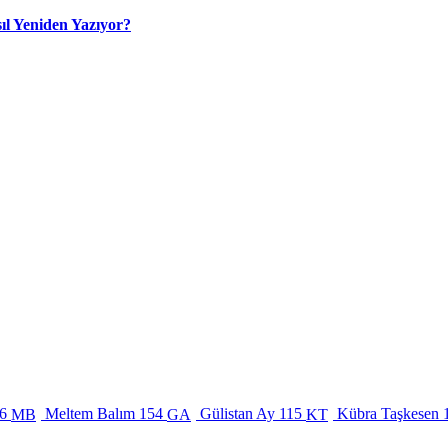
ıl Yeniden Yazıyor?
6
Meltem Balım
154
Gülistan Ay
115
Kübra Taşkesen
MB
GA
KT