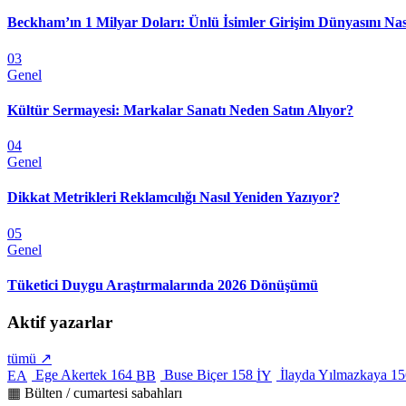
Beckham’ın 1 Milyar Doları: Ünlü İsimler Girişim Dünyasını Nas
03
Genel
Kültür Sermayesi: Markalar Sanatı Neden Satın Alıyor?
04
Genel
Dikkat Metrikleri Reklamcılığı Nasıl Yeniden Yazıyor?
05
Genel
Tüketici Duygu Araştırmalarında 2026 Dönüşümü
Aktif yazarlar
tümü ↗
Ege Akertek
164
Buse Biçer
158
İlayda Yılmazkaya
15
EA
BB
İY
▦ Bülten / cumartesi sabahları