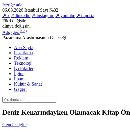
İçeriğe atla
06.08.2026
İstanbul
Sayı №32
↗ x
↗ linkedin
↗ instagram
↗ youtube
↗ e-posta
Fikri değiştir,
dünya değişsin.
blog
Adgager
.
Pazarlama Araştırmasının Geleceği
Ana Sayfa
Pazarlama
Reklam
Teknoloji
İyi Fikirler
İlginç
İlham
Kültür & Sanat
Gager!
Deniz Kenarındayken Okunacak Kitap Öne
Genel · İlginç