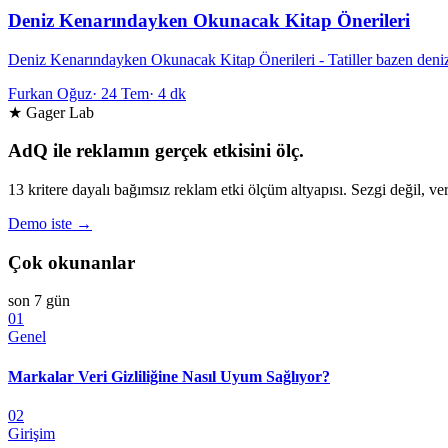
Deniz Kenarındayken Okunacak Kitap Önerileri
Deniz Kenarındayken Okunacak Kitap Önerileri - Tatiller bazen deniz 
Furkan Oğuz
·
24 Tem
·
4 dk
★ Gager Lab
AdQ ile reklamın gerçek etkisini ölç.
13 kritere dayalı bağımsız reklam etki ölçüm altyapısı. Sezgi değil, ver
Demo iste →
Çok okunanlar
son 7 gün
01
Genel
Markalar Veri Gizliliğine Nasıl Uyum Sağlıyor?
02
Girişim