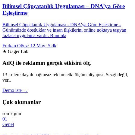
Bilimsel Çöpçatanlık Uygulaması – DNA’ya Göre
Eşleştirme
Bilimsel Çöpçatanlık Uygulaması - DNA'ya Göre Eşleştirme -
Günümüzde dostluklar ve insan ilişkilerini online noktaya taşıyan
fazlaca uygulama vardır. Bununla
Furkan Oğuz
·
12 May
·
5 dk
★ Gager Lab
AdQ ile reklamın gerçek etkisini ölç.
13 kritere dayalı bağımsız reklam etki ölçüm altyapısı. Sezgi değil,
veri.
Demo iste →
Çok okunanlar
son 7 gün
01
Genel