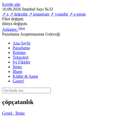
İçeriğe atla
10.08.2026
İstanbul
Sayı №33
↗ x
↗ linkedin
↗ instagram
↗ youtube
↗ e-posta
Fikri değiştir,
dünya değişsin.
blog
Adgager
.
Pazarlama Araştırmasının Geleceği
Ana Sayfa
Pazarlama
Reklam
Teknoloji
İyi Fikirler
İlginç
İlham
Kültür & Sanat
Gager!
çöpçatanlık
Genel · İlginç