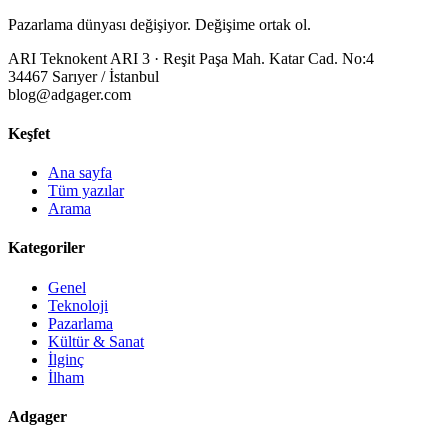
Pazarlama dünyası değişiyor. Değişime ortak ol.
ARI Teknokent ARI 3 · Reşit Paşa Mah. Katar Cad. No:4
34467 Sarıyer / İstanbul
blog@adgager.com
Keşfet
Ana sayfa
Tüm yazılar
Arama
Kategoriler
Genel
Teknoloji
Pazarlama
Kültür & Sanat
İlginç
İlham
Adgager