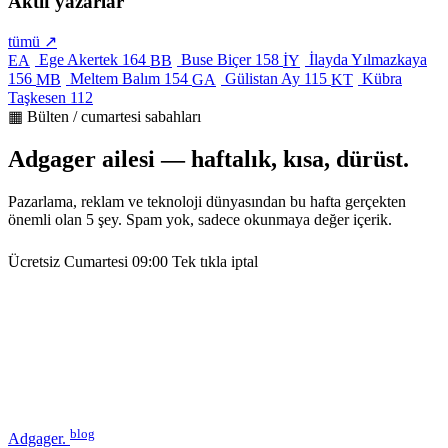
Aktif yazarlar
tümü ↗
Ege Akertek
164
Buse Biçer
158
İlayda Yılmazkaya
EA
BB
İY
156
Meltem Balım
154
Gülistan Ay
115
Kübra
MB
GA
KT
Taşkesen
112
▦ Bülten / cumartesi sabahları
Adgager ailesi — haftalık, kısa, dürüst.
Pazarlama, reklam ve teknoloji dünyasından bu hafta gerçekten
önemli olan 5 şey. Spam yok, sadece okunmaya değer içerik.
Ücretsiz
Cumartesi 09:00
Tek tıkla iptal
blog
Adgager
.