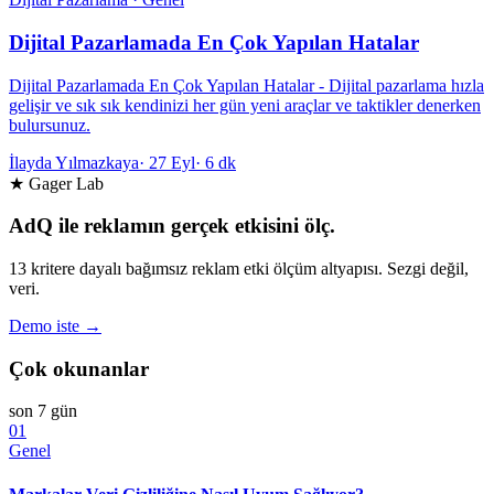
Dijital Pazarlamada En Çok Yapılan Hatalar
Dijital Pazarlamada En Çok Yapılan Hatalar - Dijital pazarlama hızla
gelişir ve sık sık kendinizi her gün yeni araçlar ve taktikler denerken
bulursunuz.
İlayda Yılmazkaya
·
27 Eyl
·
6 dk
★ Gager Lab
AdQ ile reklamın gerçek etkisini ölç.
13 kritere dayalı bağımsız reklam etki ölçüm altyapısı. Sezgi değil,
veri.
Demo iste →
Çok okunanlar
son 7 gün
01
Genel