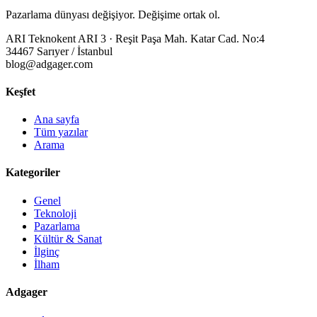
Pazarlama dünyası değişiyor. Değişime ortak ol.
ARI Teknokent ARI 3 · Reşit Paşa Mah. Katar Cad. No:4
34467 Sarıyer / İstanbul
blog@adgager.com
Keşfet
Ana sayfa
Tüm yazılar
Arama
Kategoriler
Genel
Teknoloji
Pazarlama
Kültür & Sanat
İlginç
İlham
Adgager