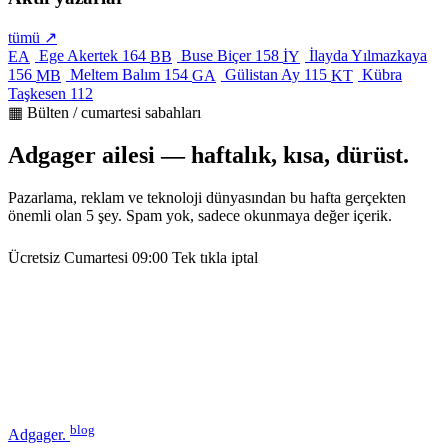
tümü ↗
Ege Akertek
164
Buse Biçer
158
İlayda Yılmazkaya
EA
BB
İY
156
Meltem Balım
154
Gülistan Ay
115
Kübra
MB
GA
KT
Taşkesen
112
▦ Bülten / cumartesi sabahları
Adgager ailesi — haftalık, kısa, dürüst.
Pazarlama, reklam ve teknoloji dünyasından bu hafta gerçekten
önemli olan 5 şey. Spam yok, sadece okunmaya değer içerik.
Ücretsiz
Cumartesi 09:00
Tek tıkla iptal
blog
Adgager
.