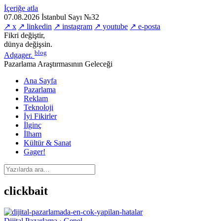
İçeriğe atla
07.08.2026
İstanbul
Sayı №32
↗ x
↗ linkedin
↗ instagram
↗ youtube
↗ e-posta
Fikri değiştir,
dünya değişsin.
blog
Adgager
.
Pazarlama Araştırmasının Geleceği
Ana Sayfa
Pazarlama
Reklam
Teknoloji
İyi Fikirler
İlginç
İlham
Kültür & Sanat
Gager!
clickbait
Dijital Pazarlama · Genel