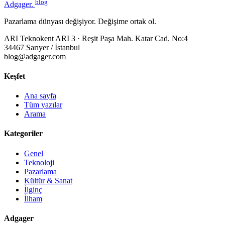
blog
Adgager
.
Pazarlama dünyası değişiyor. Değişime ortak ol.
ARI Teknokent ARI 3 · Reşit Paşa Mah. Katar Cad. No:4
34467 Sarıyer / İstanbul
blog@adgager.com
Keşfet
Ana sayfa
Tüm yazılar
Arama
Kategoriler
Genel
Teknoloji
Pazarlama
Kültür & Sanat
İlginç
İlham
Adgager