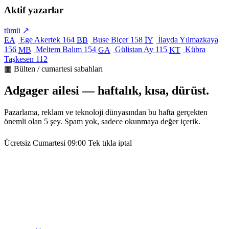
Aktif yazarlar
tümü ↗
Ege Akertek
164
Buse Biçer
158
İlayda Yılmazkaya
EA
BB
İY
156
Meltem Balım
154
Gülistan Ay
115
Kübra
MB
GA
KT
Taşkesen
112
▦ Bülten / cumartesi sabahları
Adgager ailesi — haftalık, kısa, dürüst.
Pazarlama, reklam ve teknoloji dünyasından bu hafta gerçekten
önemli olan 5 şey. Spam yok, sadece okunmaya değer içerik.
Ücretsiz
Cumartesi 09:00
Tek tıkla iptal