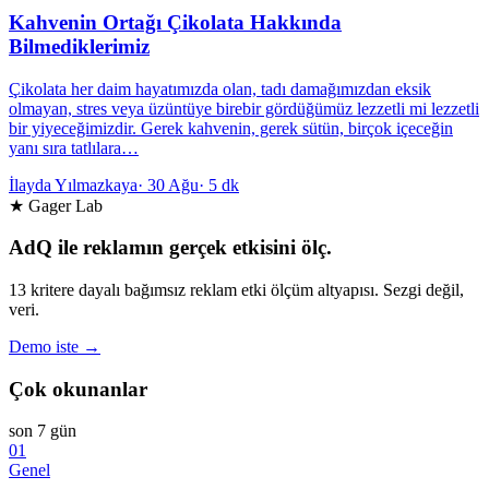
Kahvenin Ortağı Çikolata Hakkında
Bilmediklerimiz
Çikolata her daim hayatımızda olan, tadı damağımızdan eksik
olmayan, stres veya üzüntüye birebir gördüğümüz lezzetli mi lezzetli
bir yiyeceğimizdir. Gerek kahvenin, gerek sütün, birçok içeceğin
yanı sıra tatlılara…
İlayda Yılmazkaya
·
30 Ağu
·
5 dk
★ Gager Lab
AdQ ile reklamın gerçek etkisini ölç.
13 kritere dayalı bağımsız reklam etki ölçüm altyapısı. Sezgi değil,
veri.
Demo iste →
Çok okunanlar
son 7 gün
01
Genel