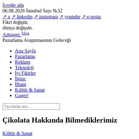
İçeriğe atla
06.08.2026
İstanbul
Sayı №32
↗ x
↗ linkedin
↗ instagram
↗ youtube
↗ e-posta
Fikri değiştir,
dünya değişsin.
blog
Adgager
.
Pazarlama Araştırmasının Geleceği
Ana Sayfa
Pazarlama
Reklam
Teknoloji
İyi Fikirler
İlginç
İlham
Kültür & Sanat
Gager!
Çikolata Hakkında Bilmediklerimiz
Kültür & Sanat