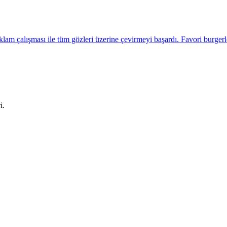
klam çalışması ile tüm gözleri üzerine çevirmeyi başardı. Favori burge
i.