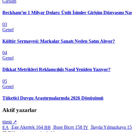
Girişim
Beckham’ın 1 Milyar Doları: Ünlü İsimler Girişim Dünyasını Nas
03
Genel
Kültür Sermayesi: Markalar Sanatı Neden Satın Alıyor?
04
Genel
Dikkat Metrikleri Reklamcılığı Nasıl Yeniden Yazıyor?
05
Genel
Tüketici Duygu Araştırmalarında 2026 Dönüşümü
Aktif yazarlar
tümü ↗
Ege Akertek
164
Buse Biçer
158
İlayda Yılmazkaya
15
EA
BB
İY