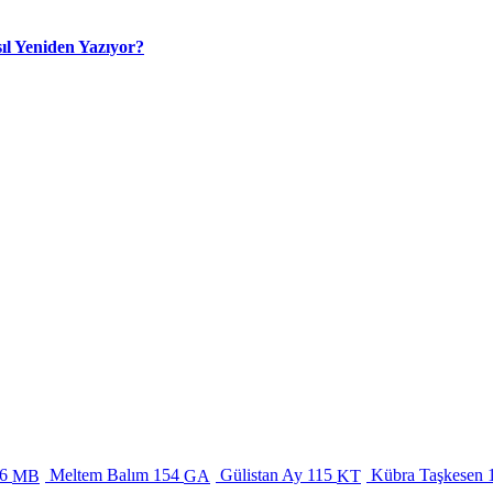
ıl Yeniden Yazıyor?
6
Meltem Balım
154
Gülistan Ay
115
Kübra Taşkesen
MB
GA
KT