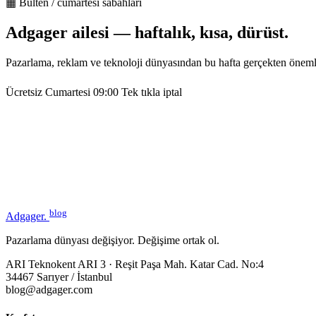
▦ Bülten / cumartesi sabahları
Adgager ailesi — haftalık, kısa, dürüst.
Pazarlama, reklam ve teknoloji dünyasından bu hafta gerçekten öneml
Ücretsiz
Cumartesi 09:00
Tek tıkla iptal
blog
Adgager
.
Pazarlama dünyası değişiyor. Değişime ortak ol.
ARI Teknokent ARI 3 · Reşit Paşa Mah. Katar Cad. No:4
34467 Sarıyer / İstanbul
blog@adgager.com