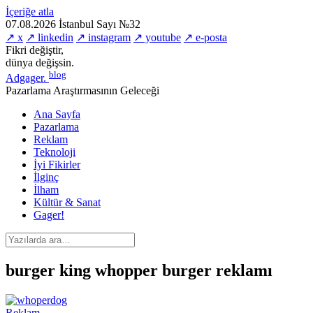
İçeriğe atla
07.08.2026
İstanbul
Sayı №32
↗ x
↗ linkedin
↗ instagram
↗ youtube
↗ e-posta
Fikri değiştir,
dünya değişsin.
blog
Adgager
.
Pazarlama Araştırmasının Geleceği
Ana Sayfa
Pazarlama
Reklam
Teknoloji
İyi Fikirler
İlginç
İlham
Kültür & Sanat
Gager!
burger king whopper burger reklamı
Reklam