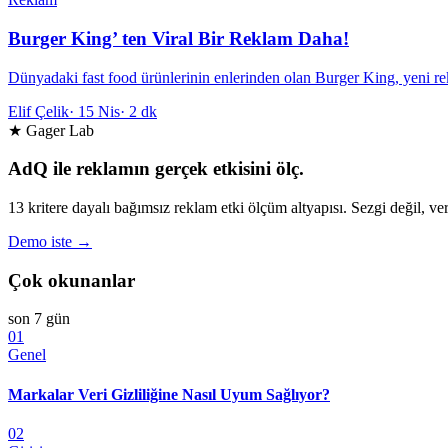
Burger King’ ten Viral Bir Reklam Daha!
Dünyadaki fast food ürünlerinin enlerinden olan Burger King, yeni re
Elif Çelik
·
15 Nis
·
2 dk
★ Gager Lab
AdQ ile reklamın gerçek etkisini ölç.
13 kritere dayalı bağımsız reklam etki ölçüm altyapısı. Sezgi değil, ver
Demo iste →
Çok okunanlar
son 7 gün
01
Genel
Markalar Veri Gizliliğine Nasıl Uyum Sağlıyor?
02