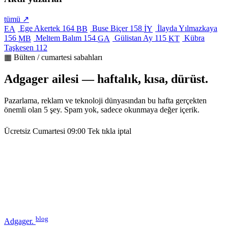
tümü ↗
Ege Akertek
164
Buse Biçer
158
İlayda Yılmazkaya
EA
BB
İY
156
Meltem Balım
154
Gülistan Ay
115
Kübra
MB
GA
KT
Taşkesen
112
▦ Bülten / cumartesi sabahları
Adgager ailesi — haftalık, kısa, dürüst.
Pazarlama, reklam ve teknoloji dünyasından bu hafta gerçekten
önemli olan 5 şey. Spam yok, sadece okunmaya değer içerik.
Ücretsiz
Cumartesi 09:00
Tek tıkla iptal
blog
Adgager
.