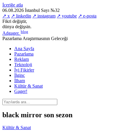
İçeriğe atla
06.08.2026
İstanbul
Sayı №32
↗ x
↗ linkedin
↗ instagram
↗ youtube
↗ e-posta
Fikri değiştir,
dünya değişsin.
blog
Adgager
.
Pazarlama Araştırmasının Geleceği
Ana Sayfa
Pazarlama
Reklam
Teknoloji
İyi Fikirler
İlginç
İlham
Kültür & Sanat
Gager!
black mirror son sezon
Kültür & Sanat