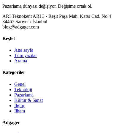
Pazarlama dünyası değişiyor. Değişime ortak ol.
ARI Teknokent ARI 3 · Reşit Paşa Mah. Katar Cad. No:4
34467 Sarıyer / İstanbul
blog@adgager.com
Keşfet
Ana sayfa
Tüm yazılar
Arama
Kategoriler
Genel
Teknoloji
Pazarlama
Kültür & Sanat
İlginç
İlham
Adgager