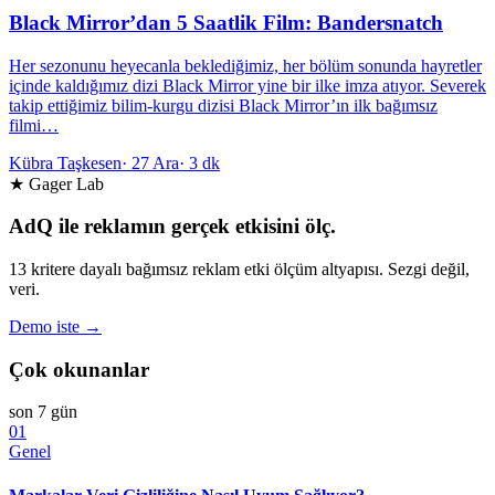
Black Mirror’dan 5 Saatlik Film: Bandersnatch
Her sezonunu heyecanla beklediğimiz, her bölüm sonunda hayretler
içinde kaldığımız dizi Black Mirror yine bir ilke imza atıyor. Severek
takip ettiğimiz bilim-kurgu dizisi Black Mirror’ın ilk bağımsız
filmi…
Kübra Taşkesen
·
27 Ara
·
3 dk
★ Gager Lab
AdQ ile reklamın gerçek etkisini ölç.
13 kritere dayalı bağımsız reklam etki ölçüm altyapısı. Sezgi değil,
veri.
Demo iste →
Çok okunanlar
son 7 gün
01
Genel