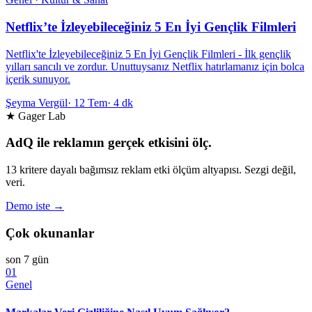
Netflix’te İzleyebileceğiniz 5 En İyi Gençlik Filmleri
Netflix'te İzleyebileceğiniz 5 En İyi Gençlik Filmleri - İlk gençlik
yılları sancılı ve zordur. Unuttuysanız Netflix hatırlamanız için bolca
içerik sunuyor.
Şeyma Vergül
·
12 Tem
·
4 dk
★ Gager Lab
AdQ ile reklamın gerçek etkisini ölç.
13 kritere dayalı bağımsız reklam etki ölçüm altyapısı. Sezgi değil,
veri.
Demo iste →
Çok okunanlar
son 7 gün
01
Genel