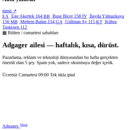
tümü ↗
Ege Akertek
164
Buse Biçer
158
İlayda Yılmazkaya
EA
BB
İY
156
Meltem Balım
154
Gülistan Ay
115
Kübra
MB
GA
KT
Taşkesen
112
▦ Bülten / cumartesi sabahları
Adgager ailesi — haftalık, kısa, dürüst.
Pazarlama, reklam ve teknoloji dünyasından bu hafta gerçekten
önemli olan 5 şey. Spam yok, sadece okunmaya değer içerik.
Ücretsiz
Cumartesi 09:00
Tek tıkla iptal
blog
Adgager
.