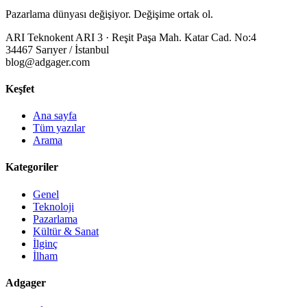
Pazarlama dünyası değişiyor. Değişime ortak ol.
ARI Teknokent ARI 3 · Reşit Paşa Mah. Katar Cad. No:4
34467 Sarıyer / İstanbul
blog@adgager.com
Keşfet
Ana sayfa
Tüm yazılar
Arama
Kategoriler
Genel
Teknoloji
Pazarlama
Kültür & Sanat
İlginç
İlham
Adgager