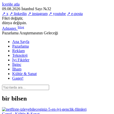
İçeriğe atla
09.08.2026
İstanbul
Sayı №32
↗ x
↗ linkedin
↗ instagram
↗ youtube
↗ e-posta
Fikri değiştir,
dünya değişsin.
blog
Adgager
.
Pazarlama Araştırmasının Geleceği
Ana Sayfa
Pazarlama
Reklam
Teknoloji
İyi Fikirler
İlginç
İlham
Kültür & Sanat
Gager!
bir bilsen
Genel · Kültür & Sanat