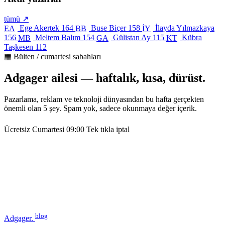
tümü ↗
Ege Akertek
164
Buse Biçer
158
İlayda Yılmazkaya
EA
BB
İY
156
Meltem Balım
154
Gülistan Ay
115
Kübra
MB
GA
KT
Taşkesen
112
▦ Bülten / cumartesi sabahları
Adgager ailesi — haftalık, kısa, dürüst.
Pazarlama, reklam ve teknoloji dünyasından bu hafta gerçekten
önemli olan 5 şey. Spam yok, sadece okunmaya değer içerik.
Ücretsiz
Cumartesi 09:00
Tek tıkla iptal
blog
Adgager
.