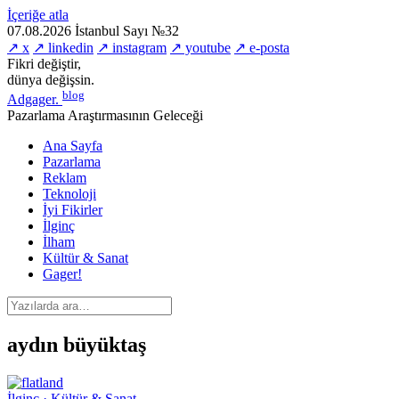
İçeriğe atla
07.08.2026
İstanbul
Sayı №32
↗ x
↗ linkedin
↗ instagram
↗ youtube
↗ e-posta
Fikri değiştir,
dünya değişsin.
blog
Adgager
.
Pazarlama Araştırmasının Geleceği
Ana Sayfa
Pazarlama
Reklam
Teknoloji
İyi Fikirler
İlginç
İlham
Kültür & Sanat
Gager!
aydın büyüktaş
İlginç · Kültür & Sanat