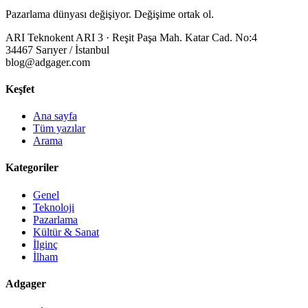
Pazarlama dünyası değişiyor. Değişime ortak ol.
ARI Teknokent ARI 3 · Reşit Paşa Mah. Katar Cad. No:4
34467 Sarıyer / İstanbul
blog@adgager.com
Keşfet
Ana sayfa
Tüm yazılar
Arama
Kategoriler
Genel
Teknoloji
Pazarlama
Kültür & Sanat
İlginç
İlham
Adgager