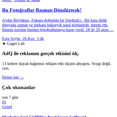
Bu Fotoğraflar Başınızı Döndürecek!
Aydın Büyüktaş, Ankara doğumlu bir fotoğrafçı. Bir kara delik
dünyada zaman ve mekanı bükseydi nasıl görünürdü, merak etti.
Bunun üzerine bunları fotoğraflamaya karar verdi. 18 ile 20 arası …
Esra Soylu
·
26 Kas
·
3 dk
★ Gager Lab
AdQ ile reklamın gerçek etkisini ölç.
13 kritere dayalı bağımsız reklam etki ölçüm altyapısı. Sezgi değil,
veri.
Demo iste →
Çok okunanlar
son 7 gün
01
Genel