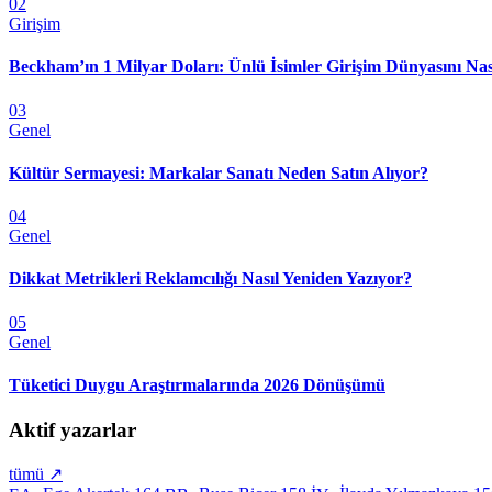
02
Girişim
Beckham’ın 1 Milyar Doları: Ünlü İsimler Girişim Dünyasını Nas
03
Genel
Kültür Sermayesi: Markalar Sanatı Neden Satın Alıyor?
04
Genel
Dikkat Metrikleri Reklamcılığı Nasıl Yeniden Yazıyor?
05
Genel
Tüketici Duygu Araştırmalarında 2026 Dönüşümü
Aktif yazarlar
tümü ↗