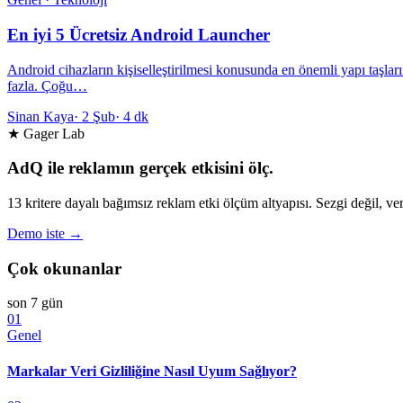
En iyi 5 Ücretsiz Android Launcher
Android cihazların kişiselleştirilmesi konusunda en önemli yapı taşlar
fazla. Çoğu…
Sinan Kaya
·
2 Şub
·
4 dk
★ Gager Lab
AdQ ile reklamın gerçek etkisini ölç.
13 kritere dayalı bağımsız reklam etki ölçüm altyapısı. Sezgi değil, ver
Demo iste →
Çok okunanlar
son 7 gün
01
Genel
Markalar Veri Gizliliğine Nasıl Uyum Sağlıyor?