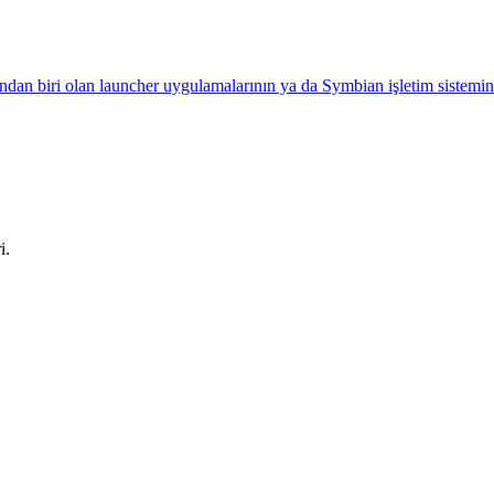
ından biri olan launcher uygulamalarının ya da Symbian işletim sistemind
i.