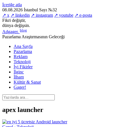
İçeriğe atla
08.08.2026
İstanbul
Sayı №32
↗ x
↗ linkedin
↗ instagram
↗ youtube
↗ e-posta
Fikri değiştir,
dünya değişsin.
blog
Adgager
.
Pazarlama Araştırmasının Geleceği
Ana Sayfa
Pazarlama
Reklam
Teknoloji
İyi Fikirler
İlginç
İlham
Kültür & Sanat
Gager!
apex launcher
Genel · Teknoloji