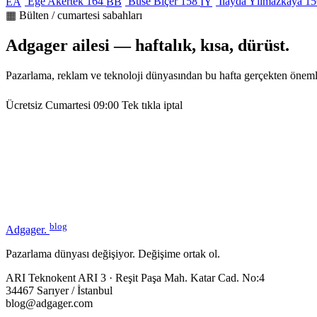
Ege Akertek
164
Buse Biçer
158
İlayda Yılmazkaya
15
EA
BB
İY
▦ Bülten / cumartesi sabahları
Adgager ailesi — haftalık, kısa, dürüst.
Pazarlama, reklam ve teknoloji dünyasından bu hafta gerçekten öneml
Ücretsiz
Cumartesi 09:00
Tek tıkla iptal
blog
Adgager
.
Pazarlama dünyası değişiyor. Değişime ortak ol.
ARI Teknokent ARI 3 · Reşit Paşa Mah. Katar Cad. No:4
34467 Sarıyer / İstanbul
blog@adgager.com