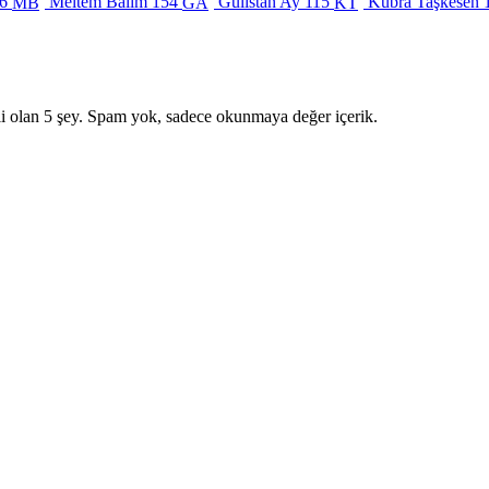
6
Meltem Balım
154
Gülistan Ay
115
Kübra Taşkesen
MB
GA
KT
i olan 5 şey. Spam yok, sadece okunmaya değer içerik.