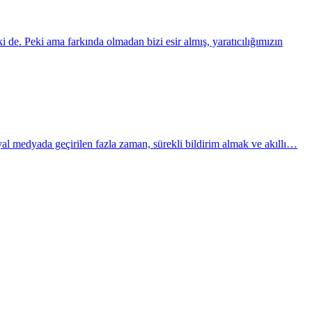
de. Peki ama farkında olmadan bizi esir almış, yaratıcılığımızın
yal medyada geçirilen fazla zaman, sürekli bildirim almak ve akıllı…