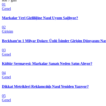
son 7 gün
01
Genel
Markalar Veri Gizliliğine Nasıl Uyum Sağlıyor?
02
Girişim
Beckham’ın 1 Milyar Doları: Ünlü İsimler Girişim Dünyasını Nas
03
Genel
Kültür Sermayesi: Markalar Sanatı Neden Satın Alıyor?
04
Genel
Dikkat Metrikleri Reklamcılığı Nasıl Yeniden Yazıyor?
05
Genel