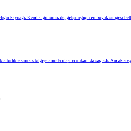
ığın kaynağı. Kendisi günümüzde, gelişmişliğin en büyük simgesi belki 
kla birlikte sınırsız bilgiye anında ulaşma imkanı da sağladı. Ancak sos
i.