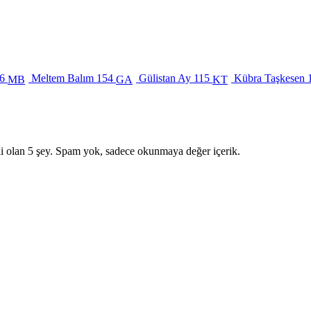
6
Meltem Balım
154
Gülistan Ay
115
Kübra Taşkesen
MB
GA
KT
i olan 5 şey. Spam yok, sadece okunmaya değer içerik.