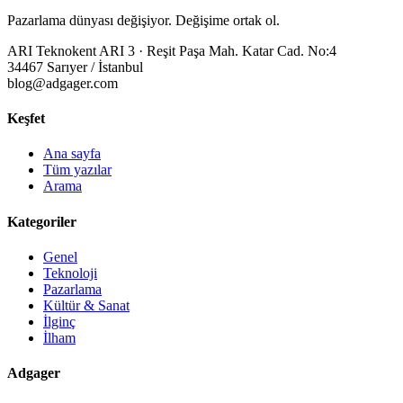
Pazarlama dünyası değişiyor. Değişime ortak ol.
ARI Teknokent ARI 3 · Reşit Paşa Mah. Katar Cad. No:4
34467 Sarıyer / İstanbul
blog@adgager.com
Keşfet
Ana sayfa
Tüm yazılar
Arama
Kategoriler
Genel
Teknoloji
Pazarlama
Kültür & Sanat
İlginç
İlham
Adgager