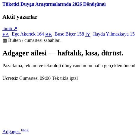
Tüketici Duygu Araştırmalarında 2026 Dönüşümü
Aktif yazarlar
tümü ↗
Ege Akertek
164
Buse Biçer
158
İlayda Yılmazkaya
15
EA
BB
İY
▦ Bülten / cumartesi sabahları
Adgager ailesi — haftalık, kısa, dürüst.
Pazarlama, reklam ve teknoloji dünyasından bu hafta gerçekten öneml
Ücretsiz
Cumartesi 09:00
Tek tıkla iptal
blog
Adgager
.