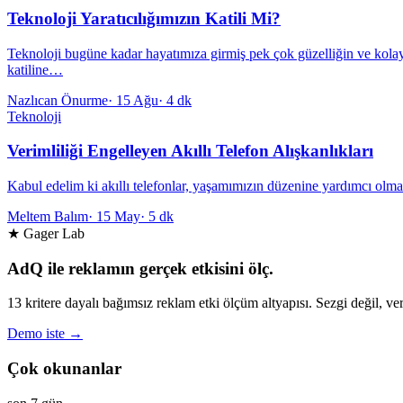
Teknoloji Yaratıcılığımızın Katili Mi?
Teknoloji bugüne kadar hayatımıza girmiş pek çok güzelliğin ve kolayl
katiline…
Nazlıcan Önurme
·
15 Ağu
·
4 dk
Teknoloji
Verimliliği Engelleyen Akıllı Telefon Alışkanlıkları
Kabul edelim ki akıllı telefonlar, yaşamımızın düzenine yardımcı olma
Meltem Balım
·
15 May
·
5 dk
★ Gager Lab
AdQ ile reklamın gerçek etkisini ölç.
13 kritere dayalı bağımsız reklam etki ölçüm altyapısı. Sezgi değil, ver
Demo iste →
Çok okunanlar