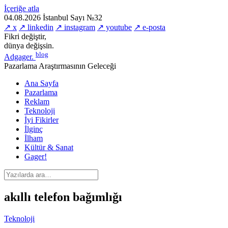
İçeriğe atla
04.08.2026
İstanbul
Sayı №32
↗ x
↗ linkedin
↗ instagram
↗ youtube
↗ e-posta
Fikri değiştir,
dünya değişsin.
blog
Adgager
.
Pazarlama Araştırmasının Geleceği
Ana Sayfa
Pazarlama
Reklam
Teknoloji
İyi Fikirler
İlginç
İlham
Kültür & Sanat
Gager!
akıllı telefon bağımlığı
Teknoloji