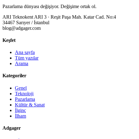
Pazarlama dünyası değişiyor. Değişime ortak ol.
ARI Teknokent ARI 3 · Reşit Paşa Mah. Katar Cad. No:4
34467 Sarıyer / İstanbul
blog@adgager.com
Keşfet
Ana sayfa
Tüm yazılar
Arama
Kategoriler
Genel
Teknoloji
Pazarlama
Kültür & Sanat
İlginç
İlham
Adgager