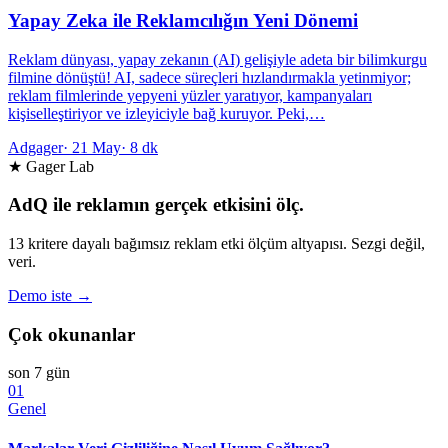
Yapay Zeka ile Reklamcılığın Yeni Dönemi
Reklam dünyası, yapay zekanın (AI) gelişiyle adeta bir bilimkurgu
filmine dönüştü! AI, sadece süreçleri hızlandırmakla yetinmiyor;
reklam filmlerinde yepyeni yüzler yaratıyor, kampanyaları
kişiselleştiriyor ve izleyiciyle bağ kuruyor. Peki,…
Adgager
·
21 May
·
8 dk
★ Gager Lab
AdQ ile reklamın gerçek etkisini ölç.
13 kritere dayalı bağımsız reklam etki ölçüm altyapısı. Sezgi değil,
veri.
Demo iste →
Çok okunanlar
son 7 gün
01
Genel