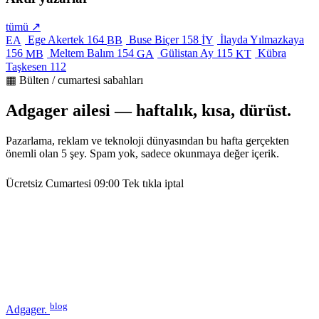
tümü ↗
Ege Akertek
164
Buse Biçer
158
İlayda Yılmazkaya
EA
BB
İY
156
Meltem Balım
154
Gülistan Ay
115
Kübra
MB
GA
KT
Taşkesen
112
▦ Bülten / cumartesi sabahları
Adgager ailesi — haftalık, kısa, dürüst.
Pazarlama, reklam ve teknoloji dünyasından bu hafta gerçekten
önemli olan 5 şey. Spam yok, sadece okunmaya değer içerik.
Ücretsiz
Cumartesi 09:00
Tek tıkla iptal
blog
Adgager
.