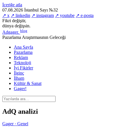
İçeriğe atla
07.08.2026
İstanbul
Sayı №32
↗ x
↗ linkedin
↗ instagram
↗ youtube
↗ e-posta
Fikri değiştir,
dünya değişsin.
blog
Adgager
.
Pazarlama Araştırmasının Geleceği
Ana Sayfa
Pazarlama
Reklam
Teknoloji
İyi Fikirler
İlginç
İlham
Kültür & Sanat
Gager!
AdQ analizi
Gager · Genel