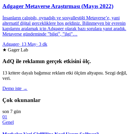
Adgager Metaverse Araştırması (Mayıs 2022)
İnsanların çalıştığı, oynadığı ve sosyalleştiği Metaverse’e, yani
alternatif dijital gerçekliklere hoş geldiniz. Bilinmeyen bir evrenin
kapılarını aralamak için Adgager olarak bazı sorulara yanıt aradık.
Metaverse gündeminde ”bilgi”, ”ilgi”…
Adgager
·
13 May
·
3 dk
★ Gager Lab
AdQ ile reklamın gerçek etkisini ölç.
13 kritere dayalı bağımsız reklam etki ölçüm altyapısı. Sezgi değil,
veri.
Demo iste →
Çok okunanlar
son 7 gün
01
Genel