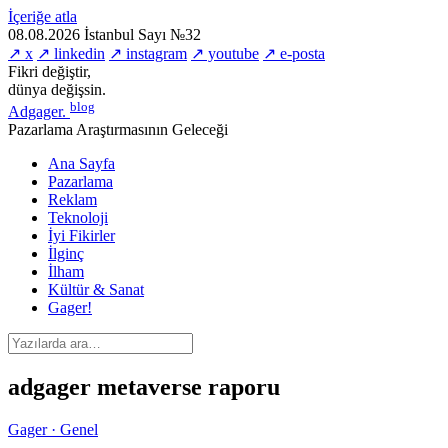
İçeriğe atla
08.08.2026
İstanbul
Sayı №32
↗ x
↗ linkedin
↗ instagram
↗ youtube
↗ e-posta
Fikri değiştir,
dünya değişsin.
blog
Adgager
.
Pazarlama Araştırmasının Geleceği
Ana Sayfa
Pazarlama
Reklam
Teknoloji
İyi Fikirler
İlginç
İlham
Kültür & Sanat
Gager!
adgager metaverse raporu
Gager · Genel