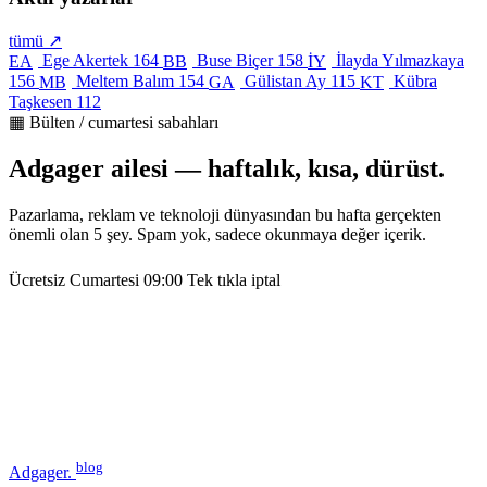
tümü ↗
Ege Akertek
164
Buse Biçer
158
İlayda Yılmazkaya
EA
BB
İY
156
Meltem Balım
154
Gülistan Ay
115
Kübra
MB
GA
KT
Taşkesen
112
▦ Bülten / cumartesi sabahları
Adgager ailesi — haftalık, kısa, dürüst.
Pazarlama, reklam ve teknoloji dünyasından bu hafta gerçekten
önemli olan 5 şey. Spam yok, sadece okunmaya değer içerik.
Ücretsiz
Cumartesi 09:00
Tek tıkla iptal
blog
Adgager
.