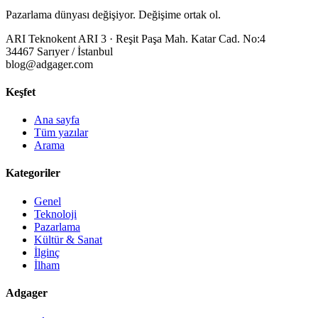
Pazarlama dünyası değişiyor. Değişime ortak ol.
ARI Teknokent ARI 3 · Reşit Paşa Mah. Katar Cad. No:4
34467 Sarıyer / İstanbul
blog@adgager.com
Keşfet
Ana sayfa
Tüm yazılar
Arama
Kategoriler
Genel
Teknoloji
Pazarlama
Kültür & Sanat
İlginç
İlham
Adgager