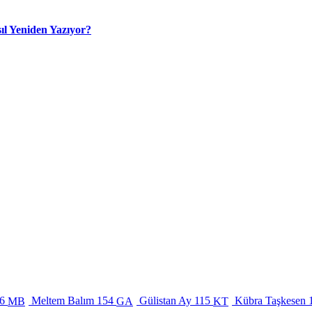
ıl Yeniden Yazıyor?
6
Meltem Balım
154
Gülistan Ay
115
Kübra Taşkesen
MB
GA
KT