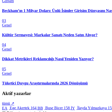
Girişim
Beckham’ın 1 Milyar Doları: Ünlü İsimler Girişim Dünyasını Nas
03
Genel
Kültür Sermayesi: Markalar Sanatı Neden Satın Alıyor?
04
Genel
Dikkat Metrikleri Reklamcılığı Nasıl Yeniden Yazıyor?
05
Genel
Tüketici Duygu Araştırmalarında 2026 Dönüşümü
Aktif yazarlar
tümü ↗
Ege Akertek
164
Buse Biçer
158
İlayda Yılmazkaya
15
EA
BB
İY