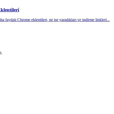
lentileri
a faydalı Chrome eklentileri, ne işe yaradıkları ve indirme linkleri...
i.