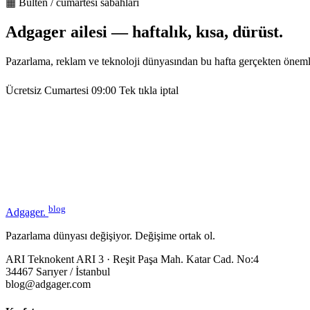
▦ Bülten / cumartesi sabahları
Adgager ailesi — haftalık, kısa, dürüst.
Pazarlama, reklam ve teknoloji dünyasından bu hafta gerçekten öneml
Ücretsiz
Cumartesi 09:00
Tek tıkla iptal
blog
Adgager
.
Pazarlama dünyası değişiyor. Değişime ortak ol.
ARI Teknokent ARI 3 · Reşit Paşa Mah. Katar Cad. No:4
34467 Sarıyer / İstanbul
blog@adgager.com