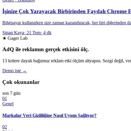
İşinize Çok Yarayacak Birbirinden Faydalı Chrome Ek
Bilgisayar kullanırken size zaman kazandıracak, her biri diğerinden dah
Sinan Kaya
·
21 Tem
·
4 dk
★ Gager Lab
AdQ ile reklamın gerçek etkisini ölç.
13 kritere dayalı bağımsız reklam etki ölçüm altyapısı. Sezgi değil, ver
Demo iste →
Çok okunanlar
son 7 gün
01
Genel
Markalar Veri Gizliliğine Nasıl Uyum Sağlıyor?
02