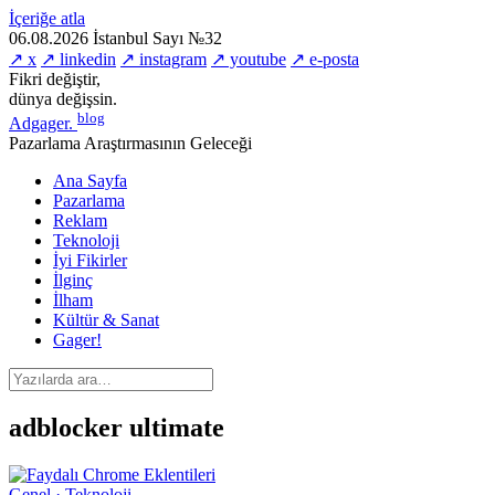
İçeriğe atla
06.08.2026
İstanbul
Sayı №32
↗ x
↗ linkedin
↗ instagram
↗ youtube
↗ e-posta
Fikri değiştir,
dünya değişsin.
blog
Adgager
.
Pazarlama Araştırmasının Geleceği
Ana Sayfa
Pazarlama
Reklam
Teknoloji
İyi Fikirler
İlginç
İlham
Kültür & Sanat
Gager!
adblocker ultimate
Genel · Teknoloji