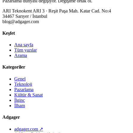
Pazarlama dünyası değişiyor. Değişime ortak ol.
ARI Teknokent ARI 3 · Reşit Paşa Mah. Katar Cad. No:4
34467 Sarıyer / İstanbul
blog@adgager.com
Keşfet
Ana sayfa
Tüm yazılar
Arama
Kategoriler
Genel
Teknoloji
Pazarlama
Kültür & Sanat
İlginç
İlham
Adgager
adgager.com ↗