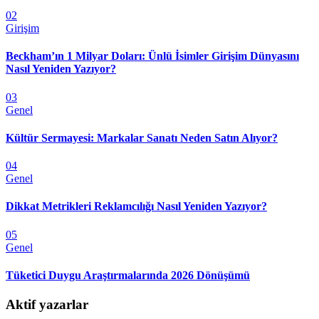
02
Girişim
Beckham’ın 1 Milyar Doları: Ünlü İsimler Girişim Dünyasını
Nasıl Yeniden Yazıyor?
03
Genel
Kültür Sermayesi: Markalar Sanatı Neden Satın Alıyor?
04
Genel
Dikkat Metrikleri Reklamcılığı Nasıl Yeniden Yazıyor?
05
Genel
Tüketici Duygu Araştırmalarında 2026 Dönüşümü
Aktif yazarlar