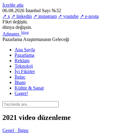
İçeriğe atla
06.08.2026
İstanbul
Sayı №32
↗ x
↗ linkedin
↗ instagram
↗ youtube
↗ e-posta
Fikri değiştir,
dünya değişsin.
blog
Adgager
.
Pazarlama Araştırmasının Geleceği
Ana Sayfa
Pazarlama
Reklam
Teknoloji
İyi Fikirler
İlginç
İlham
Kültür & Sanat
Gager!
2021 video düzenleme
Genel · İlginç