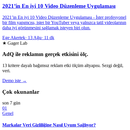
2021’in En iyi 10 Video Düzenleme Uygulaması
2021’in En iyi 10 Video Düzenleme Uygulaması - İster profesyonel
bir film yapımcısı, ister bir YouTuber veya yalnızca tatil videolarının
daha iyi görünmesini sağlamak isteyen biri olun.
Ege Akertek
·
13 Ağu
·
11 dk
★ Gager Lab
AdQ ile reklamın gerçek etkisini ölç.
13 kritere dayalı bağımsız reklam etki ölçüm altyapısı. Sezgi değil,
veri.
Demo iste →
Çok okunanlar
son 7 gün
01
Genel
Markalar Veri Gizliliğine Nasıl Uyum Sağlıyor?