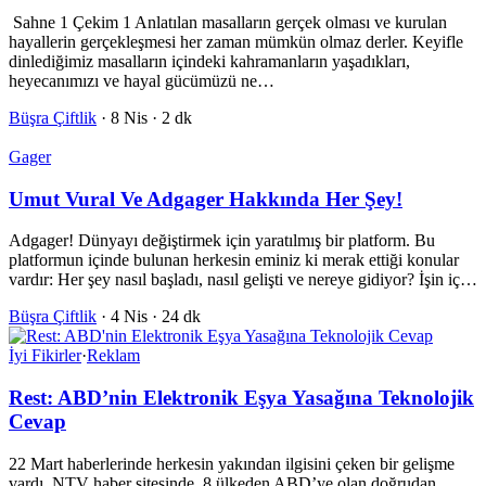
Sahne 1 Çekim 1 Anlatılan masalların gerçek olması ve kurulan
hayallerin gerçekleşmesi her zaman mümkün olmaz derler. Keyifle
dinlediğimiz masalların içindeki kahramanların yaşadıkları,
heyecanımızı ve hayal gücümüzü ne…
Büşra Çiftlik
·
8 Nis
·
2 dk
Gager
Umut Vural Ve Adgager Hakkında Her Şey!
Adgager! Dünyayı değiştirmek için yaratılmış bir platform. Bu
platformun içinde bulunan herkesin eminiz ki merak ettiği konular
vardır: Her şey nasıl başladı, nasıl gelişti ve nereye gidiyor? İşin iç…
Büşra Çiftlik
·
4 Nis
·
24 dk
İyi Fikirler
·
Reklam
Rest: ABD’nin Elektronik Eşya Yasağına Teknolojik
Cevap
22 Mart haberlerinde herkesin yakından ilgisini çeken bir gelişme
vardı. NTV haber sitesinde, 8 ülkeden ABD’ye olan doğrudan