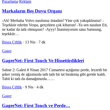
Pazarlama
·
Reklam
Markaların Beş Duyu Organı
-Ah! Merhaba Volvo nasılsınız üstadım? Yine çok yakışıklısınız! -
Teşekkür ederim Vespa, gerçekten çok kibarsın! -Ya sen nasılsın Eti,
ne kadar da tatlı olmuşsun? -Ayyy! İnanmıyorum sana Samsung,
teşekkür…
Büşra Çiftlik
·
13 Nis
·
7 dk
Gager
GagerNet: First Touch Ve Hissettirdikleri
Sahne 2: Galeri 8 Nisan 2017 Cumartesi açtığımız perde, lezzetli bir
şeker yemiş de ağzımızda tatlı tatlı bir tat bırakmış gibi geride kaldı.
Tabii ki tadı da damağımızda……
Büşra Çiftlik
·
9 Nis
·
4 dk
Gager
GagerNet: First Touch ve Perde…