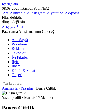
İçeriğe atla
08.08.2026
İstanbul
Sayı №32
↗ x
↗ linkedin
↗ instagram
↗ youtube
↗ e-posta
Fikri değiştir,
dünya değişsin.
blog
Adgager
.
Pazarlama Araştırmasının Geleceği
Ana Sayfa
Pazarlama
Reklam
Teknoloji
İyi Fikirler
İlginç
İlham
Kültür & Sanat
Gager!
Ana sayfa
›
Yazarlar
›
Büşra Çiftlik
Yazar profili
·
Mart 2017 'den beri
Büşra Çiftlik