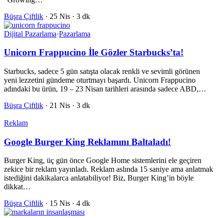
Büşra Çiftlik
·
25 Nis
·
3 dk
Dijital Pazarlama
·
Pazarlama
Unicorn Frappucino İle Gözler Starbucks’ta!
Starbucks, sadece 5 gün satışta olacak renkli ve sevimli görünen
yeni lezzetini gündeme oturtmayı başardı. Unicorn Frappucino
adındaki bu ürün, 19 – 23 Nisan tarihleri arasında sadece ABD,…
Büşra Çiftlik
·
21 Nis
·
3 dk
Reklam
Google Burger King Reklamını Baltaladı!
Burger King, üç gün önce Google Home sistemlerini ele geçiren
zekice bir reklam yayınladı. Reklam aslında 15 saniye ama anlatmak
istediğini dakikalarca anlatabiliyor! Biz, Burger King’in böyle
dikkat…
Büşra Çiftlik
·
15 Nis
·
4 dk