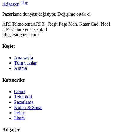
blog
Adgager
.
Pazarlama dünyası değişiyor. Değişime ortak ol.
ARI Teknokent ARI 3 · Reşit Paşa Mah. Katar Cad. No:4
34467 Sarıyer / İstanbul
blog@adgager.com
Keşfet
Ana sayfa
Tüm yazılar
Arama
Kategoriler
Genel
Teknoloji
Pazarlama
Kültür & Sanat
İlginç
İlham
Adgager