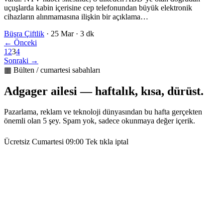
uçuşlarda kabin içerisine cep telefonundan büyük elektronik
cihazların alınmamasına ilişkin bir açıklama…
Büşra Çiftlik
·
25 Mar
·
3 dk
← Önceki
1
2
3
4
Sonraki →
▦ Bülten / cumartesi sabahları
Adgager ailesi — haftalık, kısa, dürüst.
Pazarlama, reklam ve teknoloji dünyasından bu hafta gerçekten
önemli olan 5 şey. Spam yok, sadece okunmaya değer içerik.
Ücretsiz
Cumartesi 09:00
Tek tıkla iptal