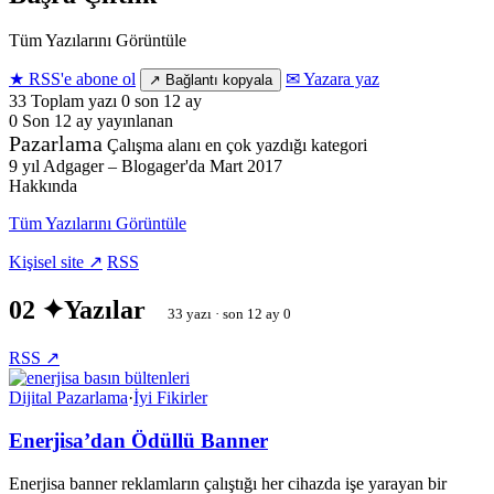
Tüm Yazılarını Görüntüle
★ RSS'e abone ol
✉ Yazara yaz
↗ Bağlantı kopyala
33
Toplam yazı
0 son 12 ay
0
Son 12 ay
yayınlanan
Pazarlama
Çalışma alanı
en çok yazdığı kategori
9 yıl
Adgager – Blogager'da
Mart 2017
Hakkında
Tüm Yazılarını Görüntüle
Kişisel site ↗
RSS
02 ✦
Yazılar
33 yazı · son 12 ay 0
RSS ↗
Dijital Pazarlama
·
İyi Fikirler
Enerjisa’dan Ödüllü Banner
Enerjisa banner reklamların çalıştığı her cihazda işe yarayan bir