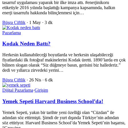
tasarruf uygulaması yaparak bir ilke imza attı. #enerjinikoru
etiketiyle 2016 yılında başlattığı kampanya kapsamında, halkın
enerji tasarrufu hakkında bilinçlenmesi için…
Büşra Çiftlik
·
1 May
·
3 dk
Pazarlama
Kodak Neden Battı?
Herkesin kullanabileceği boyutlarda ve herkesin ulaşabileceği
fiyatlardaki ilk fotoğraf makinelerini Kodak üretti. 1890’larda en çok
bilinen slogan olarak “Siz düğmeye basın, gerisini biz hallederiz.”
dedi ve yıllarca zirvedeki yerini…
Büşra Çiftlik
·
26 Nis
·
6 dk
Dijital Pazarlama
·
Girişim
Yemek Sepeti Harvard Business School’da!
Yemek Sepeti, yakın bir tarihte yeni özelliği olan “Cüzdan” ile
adından söz ettirmişti. Şimdi de yurt dışında Türkiye’nin adından
söz ettiriyor. Harvard Business School’da Yemek Sepeti’nin başarısı,
“Growing…