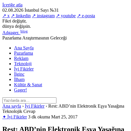
İçeriğe atla
02.08.2026
İstanbul
Sayı №31
↗ x
↗ linkedin
↗ instagram
↗ youtube
↗ e-posta
Fikri değiştir,
dünya değişsin.
blog
Adgager
.
Pazarlama Araştırmasının Geleceği
Ana Sayfa
Pazarlama
Reklam
Teknoloji
İyi Fikirler
İlginç
İlham
Kültür & Sanat
Gager!
Ana sayfa
›
İyi Fikirler
›
Rest: ABD’nin Elektronik Eşya Yasağına
Teknolojik Cevap
✦ İyi Fikirler
3 dk okuma
Mart 25, 2017
Rest: ABD’nin Elektronik Eşya Yasağına