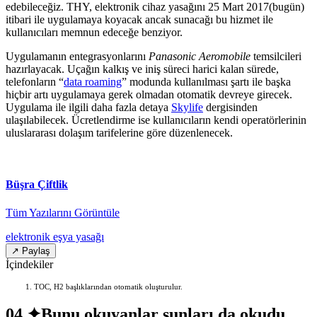
edebileceğiz. THY, elektronik cihaz yasağını 25 Mart 2017(bugün)
itibari ile uygulamaya koyacak ancak sunacağı bu hizmet ile
kullanıcıları memnun edeceğe benziyor.
Uygulamanın entegrasyonlarını
Panasonic Aeromobile
temsilcileri
hazırlayacak. Uçağın kalkış ve iniş süreci harici kalan sürede,
telefonların “
data roaming
” modunda kullanılması şartı ile başka
hiçbir artı uygulamaya gerek olmadan otomatik devreye girecek.
Uygulama ile ilgili daha fazla detaya
Skylife
dergisinden
ulaşılabilecek. Ücretlendirme ise kullanıcıların kendi operatörlerinin
uluslararası dolaşım tarifelerine göre düzenlenecek.
Büşra Çiftlik
Tüm Yazılarını Görüntüle
elektronik eşya yasağı
↗ Paylaş
İçindekiler
TOC, H2 başlıklarından otomatik oluşturulur.
04 ✦
Bunu okuyanlar şunları da okudu