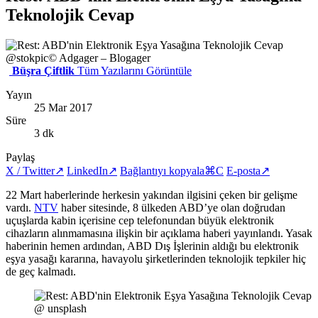
Teknolojik Cevap
@stokpic
© Adgager – Blogager
Büşra Çiftlik
Tüm Yazılarını Görüntüle
Yayın
25 Mar 2017
Süre
3 dk
Paylaş
X / Twitter
↗
LinkedIn
↗
Bağlantıyı kopyala
⌘C
E-posta
↗
22 Mart haberlerinde herkesin yakından ilgisini çeken bir gelişme
vardı.
NTV
haber sitesinde, 8 ülkeden ABD’ye olan doğrudan
uçuşlarda kabin içerisine cep telefonundan büyük elektronik
cihazların alınmamasına ilişkin bir açıklama haberi yayınlandı. Yasak
haberinin hemen ardından, ABD Dış İşlerinin aldığı bu elektronik
eşya yasağı kararına, havayolu şirketlerinden teknolojik tepkiler hiç
de geç kalmadı.
@ unsplash