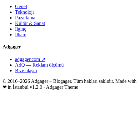
Genel
Teknoloji
Pazarlama
Kültür & Sanat
İlginç
İlham
Adgager
adgager.com ↗
AdQ — Reklam ölçümü
Bize ulaşın
© 2016–2026 Adgager – Blogager. Tüm hakları saklıdır.
Made with
❤
in İstanbul
v1.2.0 · Adgager Theme