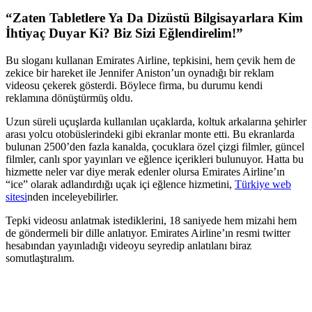
“Zaten Tabletlere Ya Da Dizüstü Bilgisayarlara Kim
İhtiyaç Duyar Ki? Biz Sizi Eğlendirelim!”
Bu sloganı kullanan Emirates Airline, tepkisini, hem çevik hem de
zekice bir hareket ile Jennifer Aniston’un oynadığı bir reklam
videosu çekerek gösterdi. Böylece firma, bu durumu kendi
reklamına dönüştürmüş oldu.
Uzun süreli uçuşlarda kullanılan uçaklarda, koltuk arkalarına şehirler
arası yolcu otobüslerindeki gibi ekranlar monte etti. Bu ekranlarda
bulunan 2500’den fazla kanalda, çocuklara özel çizgi filmler, güncel
filmler, canlı spor yayınları ve eğlence içerikleri bulunuyor. Hatta bu
hizmette neler var diye merak edenler olursa Emirates Airline’ın
“ice” olarak adlandırdığı uçak içi eğlence hizmetini,
Türkiye web
sitesi
nden inceleyebilirler.
Tepki videosu anlatmak istediklerini, 18 saniyede hem mizahi hem
de göndermeli bir dille anlatıyor. Emirates Airline’ın resmi twitter
hesabından yayınladığı videoyu seyredip anlatılanı biraz
somutlaştıralım.