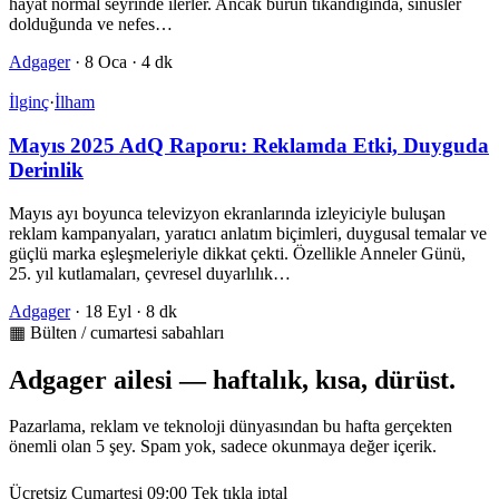
hayat normal seyrinde ilerler. Ancak burun tıkandığında, sinüsler
dolduğunda ve nefes…
Adgager
·
8 Oca
·
4 dk
İlginç
·
İlham
Mayıs 2025 AdQ Raporu: Reklamda Etki, Duyguda
Derinlik
Mayıs ayı boyunca televizyon ekranlarında izleyiciyle buluşan
reklam kampanyaları, yaratıcı anlatım biçimleri, duygusal temalar ve
güçlü marka eşleşmeleriyle dikkat çekti. Özellikle Anneler Günü,
25. yıl kutlamaları, çevresel duyarlılık…
Adgager
·
18 Eyl
·
8 dk
▦ Bülten / cumartesi sabahları
Adgager ailesi — haftalık, kısa, dürüst.
Pazarlama, reklam ve teknoloji dünyasından bu hafta gerçekten
önemli olan 5 şey. Spam yok, sadece okunmaya değer içerik.
Ücretsiz
Cumartesi 09:00
Tek tıkla iptal