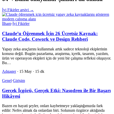
İyi Fikirler arşivi →
İlham
·
İyi Fikirler
Claude’u Öğrenmek İçin 26 Ücretsiz Kaynak:
Claude Code, Cowork ve Design Rehberi
Yapay zeka araçlarını kullanmak artık sadece teknoloji ekiplerinin
konusu değil. Bugün pazarlama, araştırma, içerik, tasarım, yazılım,
ürün ve operasyon ekipleri için de yeni bir çalışma refleksi oluşuyor.
Bu…
Adgager
·
15 May
·
15 dk
Genel
·
Girişim
Gerçek İçgörü, Gerçek Etki: Nasodren ile Bir Başarı
Hikâyesi
Bazen en hayati şeyler, onları kaybetmeye yaklaştığımızda fark
edilir: Nefes almak da onlardan biri. Solunum özgürce aktığında