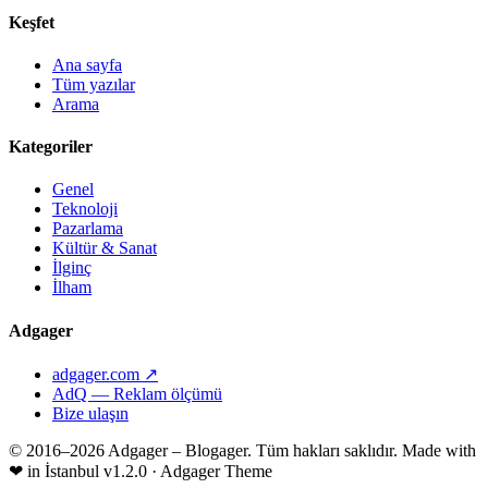
Keşfet
Ana sayfa
Tüm yazılar
Arama
Kategoriler
Genel
Teknoloji
Pazarlama
Kültür & Sanat
İlginç
İlham
Adgager
adgager.com ↗
AdQ — Reklam ölçümü
Bize ulaşın
© 2016–2026 Adgager – Blogager. Tüm hakları saklıdır.
Made with
❤
in İstanbul
v1.2.0 · Adgager Theme