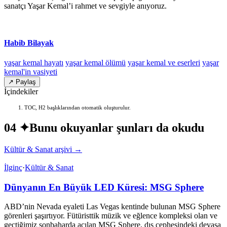
sanatçı Yaşar Kemal’i rahmet ve sevgiyle anıyoruz.
Habib Bilayak
yaşar kemal hayatı
yaşar kemal ölümü
yaşar kemal ve eserleri
yaşar
kemal'in vasiyeti
↗ Paylaş
İçindekiler
TOC, H2 başlıklarından otomatik oluşturulur.
04 ✦
Bunu okuyanlar şunları da okudu
Kültür & Sanat arşivi →
İlginç
·
Kültür & Sanat
Dünyanın En Büyük LED Küresi: MSG Sphere
ABD’nin Nevada eyaleti Las Vegas kentinde bulunan MSG Sphere
görenleri şaşırtıyor. Fütüristtik müzik ve eğlence kompleksi olan ve
geçtiğimiz sonbaharda açılan MSG Sphere, dış cephesindeki devasa