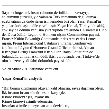
Şaşırtıcı imgelemi, insan ruhunun derinliklerini kavrayışı,
anlatımının şiirselliğiyle yalnızca Türk romanının değil dünya
edebiyatının da önde gelen isimlerinden biri olan Yaşar Kemal’in
yapıtları kırkı aşkın dile çevrilmiştir. Yaşar Kemal, Türkiye’de aldığı
çok sayıda ödülün yanı sıra yurt dışında aralarında Uluslararası Cino
del Duca ödülü, Légion d’Honneur nişanı Commandeur payesi,
Fransız Kültür Bakanlığı Commandeur des Arts et des Lettres
nişanı, Premi Internacional Catalunya, Fransa Cumhuriyeti
tarafından Légion d’Honneur Grand Officier rütbesi, Alman
Kitapçılar Birliği Frankfurt Kitap Fuarı Barış Ödülü’nün de
bulunduğu yirmiyi aşkın ödül, ikisi yurt dışında beşi Türkiye’de
olmak üzere, yedi fahri doktorluk payesi aldı.
Ve 28 Şubat 2015 tarihinde vefat etti.
Yaşar Kemal’in vasiyeti:
“Bir, benim kitaplarımı okuyan katil olmasın, savaş düşmanı olsun.
İki, insanın insanı sömürmesine karşı çıksın.
Kimse kimseyi aşağılayamasın.
Kimse kimseyi asimile edemesin.
İnsanları asimile etmeye can atan devletlere,