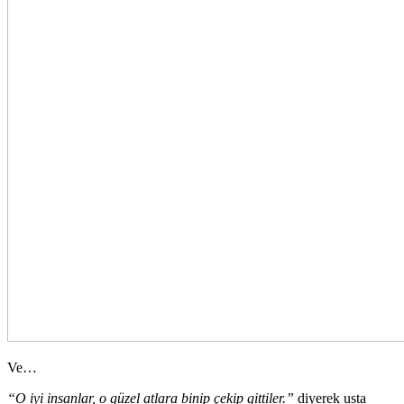
Ve…
“O iyi insanlar, o güzel atlara binip çekip gittiler.”
diyerek usta