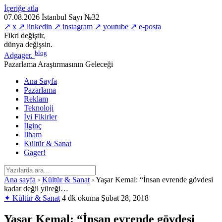
İçeriğe atla
07.08.2026
İstanbul
Sayı №32
↗ x
↗ linkedin
↗ instagram
↗ youtube
↗ e-posta
Fikri değiştir,
dünya değişsin.
blog
Adgager
.
Pazarlama Araştırmasının Geleceği
Ana Sayfa
Pazarlama
Reklam
Teknoloji
İyi Fikirler
İlginç
İlham
Kültür & Sanat
Gager!
Ana sayfa
›
Kültür & Sanat
›
Yaşar Kemal: “İnsan evrende gövdesi
kadar değil yüreği…
✦ Kültür & Sanat
4 dk okuma
Şubat 28, 2018
Yaşar Kemal: “İnsan evrende gövdesi