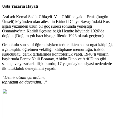
Usta Yazarın Hayatı
Asıl adı Kemal Sadık Gökçeli. Van Gölü’ne yakın Ernis (bugün
Ünseli) köyünden olan ailesinin Birinci Dünya Savaşı’ndaki Rus
işgali yüzünden uzun bir göç süreci sonunda yerleştiği
Osmaniye’nin Kadirli ilçesine bağlı Hemite köyünde 1926’da
doğdu. (Doğum yılı bazı biyografilerde 1923 olarak geçiyor.)
Ortaokulu son sınıf öğrencisiyken terk ettikten sonra ırgat kâtipliği,
ırgatbaşılık, öğretmen vekilliği, kütüphane memurluğu, traktör
sürücülüğü, çeltik tarlalarında kontrolörlük yaptı. 1940’lı yılların
başlarında Pertev Naili Boratav, Abidin Dino ve Arif Dino gibi
sanatçı ve yazarlarla ilişki kurdu; 17 yaşındayken siyasi nedenlerle
ilk tutukluluk deneyimini yaşadı.
“Demir olsam çürürdüm,
topraktım da dayandım…”