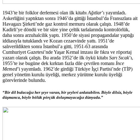
1943’te bir folklor derlemesi olan ilk kitabı
Ağıtlar
’ı yayımladı.
Askerliğini yaptıktan sonra 1946’da gittiği İstanbul’da Fransızlara ait
Havagazı Şirketi’nde gaz kontrol memuru olarak çalıştı. 1948’de
Kadirli’ye döndü ve bir süre yine çeltik tarlalarında kontrolörlük,
daha sonra arzuhalcilik yaptı. 1950’de siyasi propagandalar yaptığı
iddiasıyla tutuklandı ve Kozan cezaevinde yattı. 1951’de
salıverildikten sonra İstanbul’a gitti, 1951-63 arasında
Cumhuriyet Gazetesi’nde Yaşar Kemal imzası ile fıkra ve röportaj
yazarı olarak çalıştı. Bu arada 1952’de ilk öykü kitabı
Sarı Sıcak
’ı,
1955’te ise bugüne dek kırktan fazla dile çevrilen romanı
İnce
Memed
’i yayımladı. 1962’de girdiği Türkiye İşçi Partisi’nde (TİP)
genel yönetim kurulu üyeliği, merkez yürütme kurulu üyeliği
görevlerinde bulundu.
“Bir dil bulacağız her şeye varan, bir şeyleri anlatabilen. Böyle dilsiz, böyle
düşmanca, böyle bölük pörçük dolaşmayacağız dünyada.”