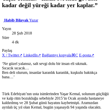
kadar değil yüreği kadar yer kaplar.”
Habib Bilayak
Yazar
Yayın
28 Şub 2018
Süre
4 dk
Paylaş
X / Twitter
↗
LinkedIn
↗
Bağlantıyı kopyala
⌘C
E-posta
↗
‘Ne güzel yalansız, salt sevgi dolu bir insan eli sıkmak.
Sıcacık sıcacık…
Ben deli olurum, insanlar karanlık karanlık, kuşkulu baktıkça
bana…’
Türk Edebiyatı’nın usta isimlerinden Yaşar Kemal, solunum güçlüğü
ve kalp ritm bozukluğu sebebiyle 2015’in Ocak ayında hastaneye
kaldırılmış ve 28 Şubat günü hayatını kaybetmişti. Aramızdan
ayrılalı üç yıl olan Kemal, bugün yaşasaydı 94 yaşında olacaktı.