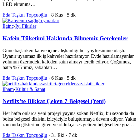
LED ekranına…
Eda Taşkın Topçuoğlu
·
8 Kas
·
5 dk
İlginç
·
İyi Fikirler
Kafein Tüketimi Hakkında Bilmemiz Gerekenler
Güne başlarken kahve içme alışkanlığı her yaş kesimine ulaştı.
Uyanır uyanmaz ilk iş kahveler hazırlanıyor. Evde hazırlamayanlar
yolunun üzerindeki kafeden satın almayı tercih ediyor. Çoğumuz,
hatta %75’imiz, sabahları…
Eda Taşkın Topçuoğlu
·
6 Kas
·
5 dk
İlham
·
Kültür & Sanat
Netflix’te Dikkat Çeken 7 Belgesel (Yeni)
Her hafta onlarca yeni projeyi yayına sokan Netflix, bu sezonda da
bolca belgesel dizisini izleyiciyle buluşturmaya devam ediyor. Yakın
zamanda gösterime giren ve oldukça ses getiren belgesellere göz…
Eda Taşkın Topçuoğlu
·
31 Eki
·
7 dk