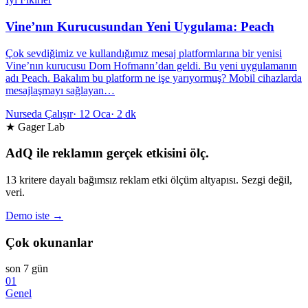
Vine’nın Kurucusundan Yeni Uygulama: Peach
Çok sevdiğimiz ve kullandığımız mesaj platformlarına bir yenisi
Vine’nın kurucusu Dom Hofmann’dan geldi. Bu yeni uygulamanın
adı Peach. Bakalım bu platform ne işe yarıyormuş? Mobil cihazlarda
mesajlaşmayı sağlayan…
Nurseda Çalışır
·
12 Oca
·
2 dk
★ Gager Lab
AdQ ile reklamın gerçek etkisini ölç.
13 kritere dayalı bağımsız reklam etki ölçüm altyapısı. Sezgi değil,
veri.
Demo iste →
Çok okunanlar
son 7 gün
01
Genel