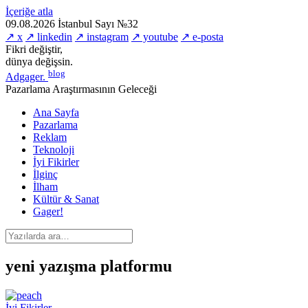
İçeriğe atla
09.08.2026
İstanbul
Sayı №32
↗ x
↗ linkedin
↗ instagram
↗ youtube
↗ e-posta
Fikri değiştir,
dünya değişsin.
blog
Adgager
.
Pazarlama Araştırmasının Geleceği
Ana Sayfa
Pazarlama
Reklam
Teknoloji
İyi Fikirler
İlginç
İlham
Kültür & Sanat
Gager!
yeni yazışma platformu
İyi Fikirler