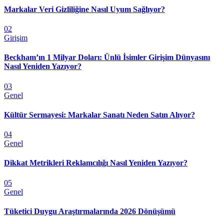
Markalar Veri Gizliliğine Nasıl Uyum Sağlıyor?
02
Girişim
Beckham’ın 1 Milyar Doları: Ünlü İsimler Girişim Dünyasını
Nasıl Yeniden Yazıyor?
03
Genel
Kültür Sermayesi: Markalar Sanatı Neden Satın Alıyor?
04
Genel
Dikkat Metrikleri Reklamcılığı Nasıl Yeniden Yazıyor?
05
Genel
Tüketici Duygu Araştırmalarında 2026 Dönüşümü