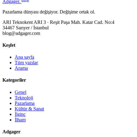
Adgager
.
Pazarlama dünyası değişiyor. Değişime ortak ol.
ARI Teknokent ARI 3 · Reşit Paşa Mah. Katar Cad. No:4
34467 Sarıyer / İstanbul
blog@adgager.com
Keşfet
Ana sayfa
Tüm yazılar
Arama
Kategoriler
Genel
Teknoloji
Pazarlama
Kültür & Sanat
İlginç
İlham
Adgager