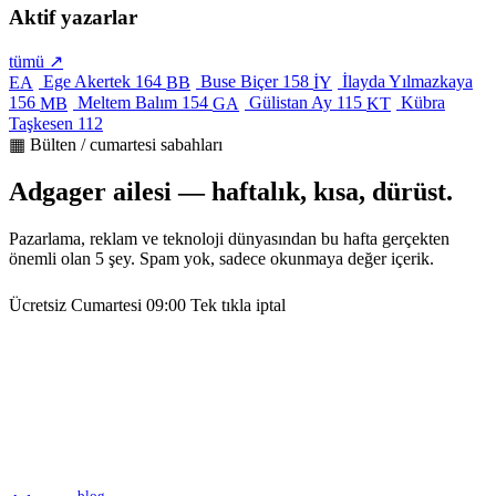
Aktif yazarlar
tümü ↗
Ege Akertek
164
Buse Biçer
158
İlayda Yılmazkaya
EA
BB
İY
156
Meltem Balım
154
Gülistan Ay
115
Kübra
MB
GA
KT
Taşkesen
112
▦ Bülten / cumartesi sabahları
Adgager ailesi — haftalık, kısa, dürüst.
Pazarlama, reklam ve teknoloji dünyasından bu hafta gerçekten
önemli olan 5 şey. Spam yok, sadece okunmaya değer içerik.
Ücretsiz
Cumartesi 09:00
Tek tıkla iptal
blog