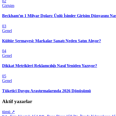
02
Girişim
Beckham’ın 1 Milyar Doları: Ünlü İsimler Girişim Dünyasını Nas
03
Genel
Kültür Sermayesi: Markalar Sanatı Neden Satın Alıyor?
04
Genel
Dikkat Metrikleri Reklamcılığı Nasıl Yeniden Yazıyor?
05
Genel
Tüketici Duygu Araştırmalarında 2026 Dönüşümü
Aktif yazarlar
tümü ↗