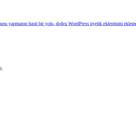
Bunu yapmanın basit bir yolu, doğru WordPress üyelik eklentisini eklemek
i.