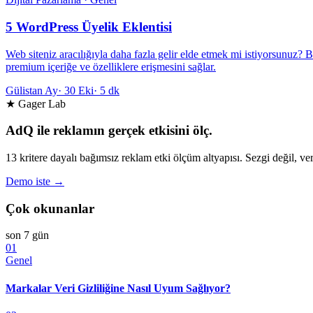
5 WordPress Üyelik Eklentisi
Web siteniz aracılığıyla daha fazla gelir elde etmek mi istiyorsunuz? 
premium içeriğe ve özelliklere erişmesini sağlar.
Gülistan Ay
·
30 Eki
·
5 dk
★ Gager Lab
AdQ ile reklamın gerçek etkisini ölç.
13 kritere dayalı bağımsız reklam etki ölçüm altyapısı. Sezgi değil, ver
Demo iste →
Çok okunanlar
son 7 gün
01
Genel
Markalar Veri Gizliliğine Nasıl Uyum Sağlıyor?