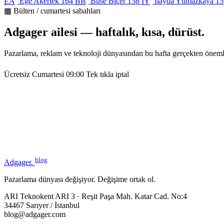
Ege Akertek
164
Buse Biçer
158
İlayda Yılmazkaya
15
EA
BB
İY
▦ Bülten / cumartesi sabahları
Adgager ailesi — haftalık, kısa, dürüst.
Pazarlama, reklam ve teknoloji dünyasından bu hafta gerçekten öneml
Ücretsiz
Cumartesi 09:00
Tek tıkla iptal
blog
Adgager
.
Pazarlama dünyası değişiyor. Değişime ortak ol.
ARI Teknokent ARI 3 · Reşit Paşa Mah. Katar Cad. No:4
34467 Sarıyer / İstanbul
blog@adgager.com