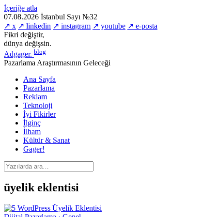
İçeriğe atla
07.08.2026
İstanbul
Sayı №32
↗ x
↗ linkedin
↗ instagram
↗ youtube
↗ e-posta
Fikri değiştir,
dünya değişsin.
blog
Adgager
.
Pazarlama Araştırmasının Geleceği
Ana Sayfa
Pazarlama
Reklam
Teknoloji
İyi Fikirler
İlginç
İlham
Kültür & Sanat
Gager!
üyelik eklentisi
Dijital Pazarlama · Genel