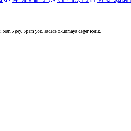
6
Meltem Balım
154
Gülistan Ay
115
Kübra Taşkesen
MB
GA
KT
i olan 5 şey. Spam yok, sadece okunmaya değer içerik.