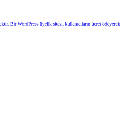
tir. Bir WordPress üyelik sitesi, kullanıcıların ücret ödeyerek