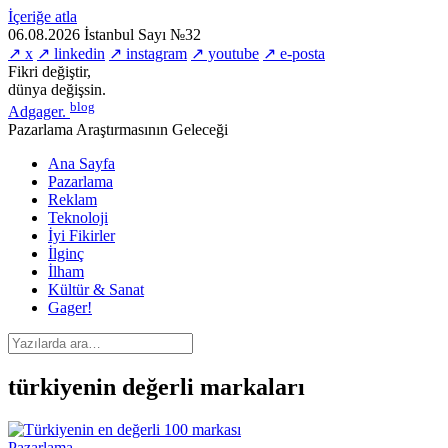
İçeriğe atla
06.08.2026
İstanbul
Sayı №32
↗ x
↗ linkedin
↗ instagram
↗ youtube
↗ e-posta
Fikri değiştir,
dünya değişsin.
blog
Adgager
.
Pazarlama Araştırmasının Geleceği
Ana Sayfa
Pazarlama
Reklam
Teknoloji
İyi Fikirler
İlginç
İlham
Kültür & Sanat
Gager!
türkiyenin değerli markaları
Pazarlama