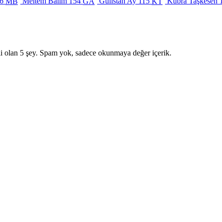
6
Meltem Balım
154
Gülistan Ay
115
Kübra Taşkesen
MB
GA
KT
i olan 5 şey. Spam yok, sadece okunmaya değer içerik.