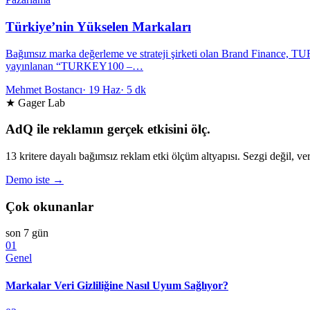
Türkiye’nin Yükselen Markaları
Bağımsız marka değerleme ve strateji şirketi olan Brand Finance, TUR
yayınlanan “TURKEY100 –…
Mehmet Bostancı
·
19 Haz
·
5 dk
★ Gager Lab
AdQ ile reklamın gerçek etkisini ölç.
13 kritere dayalı bağımsız reklam etki ölçüm altyapısı. Sezgi değil, ver
Demo iste →
Çok okunanlar
son 7 gün
01
Genel
Markalar Veri Gizliliğine Nasıl Uyum Sağlıyor?