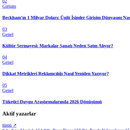
02
Girişim
Beckham’ın 1 Milyar Doları: Ünlü İsimler Girişim Dünyasını Nas
03
Genel
Kültür Sermayesi: Markalar Sanatı Neden Satın Alıyor?
04
Genel
Dikkat Metrikleri Reklamcılığı Nasıl Yeniden Yazıyor?
05
Genel
Tüketici Duygu Araştırmalarında 2026 Dönüşümü
Aktif yazarlar
tümü ↗