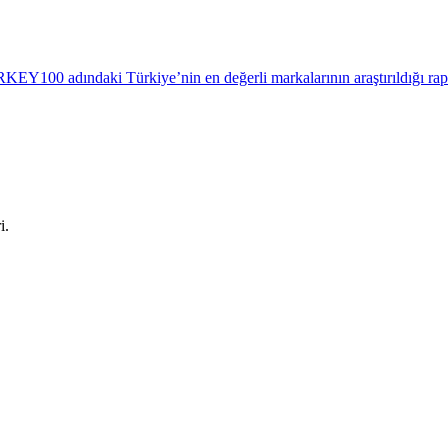
KEY100 adındaki Türkiye’nin en değerli markalarının araştırıldığı rapo
i.