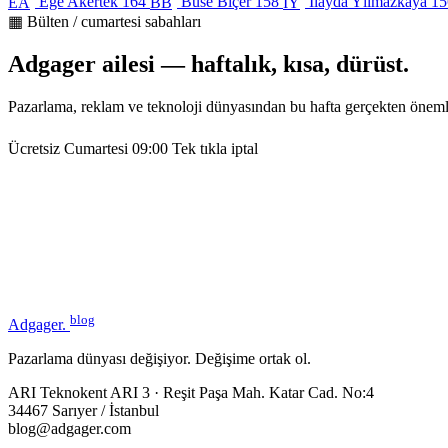
Ege Akertek
164
Buse Biçer
158
İlayda Yılmazkaya
15
EA
BB
İY
▦ Bülten / cumartesi sabahları
Adgager ailesi — haftalık, kısa, dürüst.
Pazarlama, reklam ve teknoloji dünyasından bu hafta gerçekten öneml
Ücretsiz
Cumartesi 09:00
Tek tıkla iptal
blog
Adgager
.
Pazarlama dünyası değişiyor. Değişime ortak ol.
ARI Teknokent ARI 3 · Reşit Paşa Mah. Katar Cad. No:4
34467 Sarıyer / İstanbul
blog@adgager.com