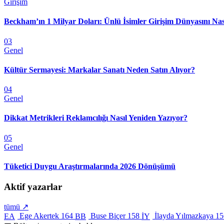
Girişim
Beckham’ın 1 Milyar Doları: Ünlü İsimler Girişim Dünyasını Nas
03
Genel
Kültür Sermayesi: Markalar Sanatı Neden Satın Alıyor?
04
Genel
Dikkat Metrikleri Reklamcılığı Nasıl Yeniden Yazıyor?
05
Genel
Tüketici Duygu Araştırmalarında 2026 Dönüşümü
Aktif yazarlar
tümü ↗
Ege Akertek
164
Buse Biçer
158
İlayda Yılmazkaya
15
EA
BB
İY