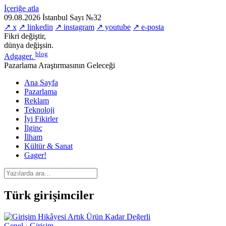
İçeriğe atla
09.08.2026
İstanbul
Sayı №32
↗ x
↗ linkedin
↗ instagram
↗ youtube
↗ e-posta
Fikri değiştir,
dünya değişsin.
blog
Adgager
.
Pazarlama Araştırmasının Geleceği
Ana Sayfa
Pazarlama
Reklam
Teknoloji
İyi Fikirler
İlginç
İlham
Kültür & Sanat
Gager!
Türk girişimciler
Genel · Girişim