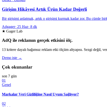
Girişim Hikâyesi Artık Ürün Kadar Değerli
Bir girişimi anlatmak, artık o girişimi kurmak kadar zor. Bu cümle bir
Adgager
·
25 Haz
·
8 dk
★ Gager Lab
AdQ ile reklamın gerçek etkisini ölç.
13 kritere dayalı bağımsız reklam etki ölçüm altyapısı. Sezgi değil, ver
Demo iste →
Çok okunanlar
son 7 gün
01
Genel
Markalar Veri Gizliliğine Nasıl Uyum Sağlıyor?
02