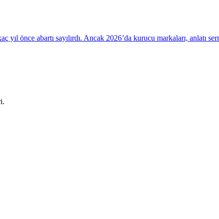
kaç yıl önce abartı sayılırdı. Ancak 2026’da kurucu markaları, anlatı se
i.