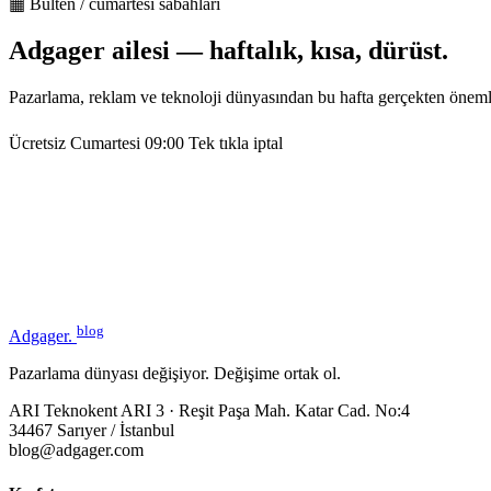
▦ Bülten / cumartesi sabahları
Adgager ailesi — haftalık, kısa, dürüst.
Pazarlama, reklam ve teknoloji dünyasından bu hafta gerçekten öneml
Ücretsiz
Cumartesi 09:00
Tek tıkla iptal
blog
Adgager
.
Pazarlama dünyası değişiyor. Değişime ortak ol.
ARI Teknokent ARI 3 · Reşit Paşa Mah. Katar Cad. No:4
34467 Sarıyer / İstanbul
blog@adgager.com