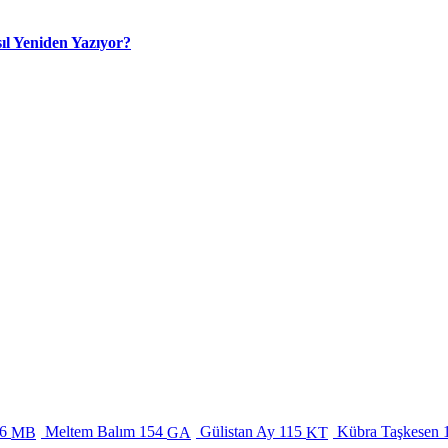
ıl Yeniden Yazıyor?
6
Meltem Balım
154
Gülistan Ay
115
Kübra Taşkesen
MB
GA
KT