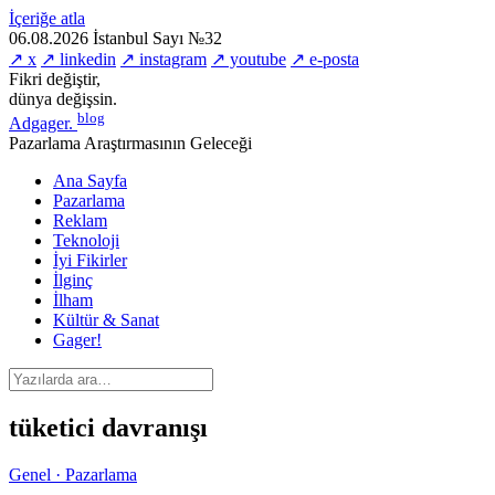
İçeriğe atla
06.08.2026
İstanbul
Sayı №32
↗ x
↗ linkedin
↗ instagram
↗ youtube
↗ e-posta
Fikri değiştir,
dünya değişsin.
blog
Adgager
.
Pazarlama Araştırmasının Geleceği
Ana Sayfa
Pazarlama
Reklam
Teknoloji
İyi Fikirler
İlginç
İlham
Kültür & Sanat
Gager!
tüketici davranışı
Genel · Pazarlama