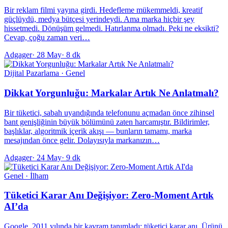
Bir reklam filmi yayına girdi. Hedefleme mükemmeldi, kreatif
güçlüydü, medya bütçesi yerindeydi. Ama marka hiçbir şey
hissetmedi. Dönüşüm gelmedi. Hatırlanma olmadı. Peki ne eksikti?
Cevap, çoğu zaman veri…
Adgager
·
28 May
·
8 dk
Dijital Pazarlama · Genel
Dikkat Yorgunluğu: Markalar Artık Ne Anlatmalı?
Bir tüketici, sabah uyandığında telefonunu açmadan önce zihinsel
bant genişliğinin büyük bölümünü zaten harcamıştır. Bildirimler,
başlıklar, algoritmik içerik akışı — bunların tamamı, marka
mesajından önce gelir. Dolayısıyla markanızın…
Adgager
·
24 May
·
9 dk
Genel · İlham
Tüketici Karar Anı Değişiyor: Zero-Moment Artık
AI’da
Google, 2011 yılında bir kavram tanımladı: tüketici karar anı. Ürünü