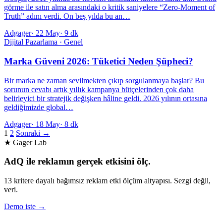
görme ile satın alma arasındaki o kritik saniyelere “Zero-Moment of
Truth” adını verdi. On beş yılda bu an…
Adgager
·
22 May
·
9 dk
Dijital Pazarlama · Genel
Marka Güveni 2026: Tüketici Neden Şüpheci?
Bir marka ne zaman sevilmekten çıkıp sorgulanmaya başlar? Bu
sorunun cevabı artık yıllık kampanya bütçelerinden çok daha
belirleyici bir stratejik değişken hâline geldi. 2026 yılının ortasına
geldiğimizde global…
Adgager
·
18 May
·
8 dk
1
2
Sonraki →
★ Gager Lab
AdQ ile reklamın gerçek etkisini ölç.
13 kritere dayalı bağımsız reklam etki ölçüm altyapısı. Sezgi değil,
veri.
Demo iste →