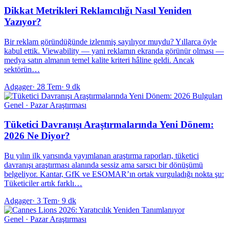
Dikkat Metrikleri Reklamcılığı Nasıl Yeniden
Yazıyor?
Bir reklam göründüğünde izlenmiş sayılıyor muydu? Yıllarca öyle
kabul ettik. Viewability — yani reklamın ekranda görünür olması —
medya satın almanın temel kalite kriteri hâline geldi. Ancak
sektörün…
Adgager
·
28 Tem
·
9 dk
Genel · Pazar Araştırması
Tüketici Davranışı Araştırmalarında Yeni Dönem:
2026 Ne Diyor?
Bu yılın ilk yarısında yayımlanan araştırma raporları, tüketici
davranışı araştırması alanında sessiz ama sarsıcı bir dönüşümü
belgeliyor. Kantar, GfK ve ESOMAR’ın ortak vurguladığı nokta şu:
Tüketiciler artık farklı…
Adgager
·
3 Tem
·
9 dk
Genel · Pazar Araştırması