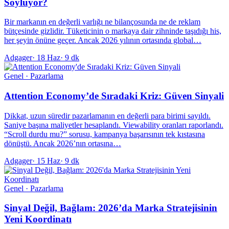
Söylüyor?
Bir markanın en değerli varlığı ne bilançosunda ne de reklam
bütçesinde gizlidir. Tüketicinin o markaya dair zihninde taşıdığı his,
her şeyin önüne geçer. Ancak 2026 yılının ortasında global…
Adgager
·
18 Haz
·
9 dk
Genel · Pazarlama
Attention Economy’de Sıradaki Kriz: Güven Sinyali
Dikkat, uzun süredir pazarlamanın en değerli para birimi sayıldı.
Saniye başına maliyetler hesaplandı. Viewability oranları raporlandı.
“Scroll durdu mu?” sorusu, kampanya başarısının tek kıstasına
dönüştü. Ancak 2026’nın ortasına…
Adgager
·
15 Haz
·
9 dk
Genel · Pazarlama
Sinyal Değil, Bağlam: 2026’da Marka Stratejisinin
Yeni Koordinatı