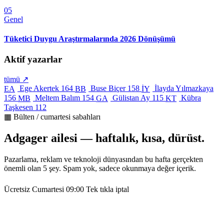
05
Genel
Tüketici Duygu Araştırmalarında 2026 Dönüşümü
Aktif yazarlar
tümü ↗
Ege Akertek
164
Buse Biçer
158
İlayda Yılmazkaya
EA
BB
İY
156
Meltem Balım
154
Gülistan Ay
115
Kübra
MB
GA
KT
Taşkesen
112
▦ Bülten / cumartesi sabahları
Adgager ailesi — haftalık, kısa, dürüst.
Pazarlama, reklam ve teknoloji dünyasından bu hafta gerçekten
önemli olan 5 şey. Spam yok, sadece okunmaya değer içerik.
Ücretsiz
Cumartesi 09:00
Tek tıkla iptal