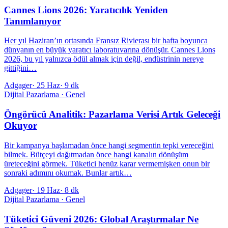
Cannes Lions 2026: Yaratıcılık Yeniden
Tanımlanıyor
Her yıl Haziran’ın ortasında Fransız Rivierası bir hafta boyunca
dünyanın en büyük yaratıcı laboratuvarına dönüşür. Cannes Lions
2026, bu yıl yalnızca ödül almak için değil, endüstrinin nereye
gittiğini…
Adgager
·
25 Haz
·
9 dk
Dijital Pazarlama · Genel
Öngörücü Analitik: Pazarlama Verisi Artık Geleceği
Okuyor
Bir kampanya başlamadan önce hangi segmentin tepki vereceğini
bilmek. Bütçeyi dağıtmadan önce hangi kanalın dönüşüm
üreteceğini görmek. Tüketici henüz karar vermemişken onun bir
sonraki adımını okumak. Bunlar artık…
Adgager
·
19 Haz
·
8 dk
Dijital Pazarlama · Genel
Tüketici Güveni 2026: Global Araştırmalar Ne