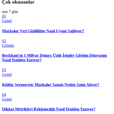
Çok okunanlar
son 7 gün
01
Genel
Markalar Veri Gizliliğine Nasıl Uyum Sağlıyor?
02
Girişim
Beckham’ın 1 Milyar Doları: Ünlü İsimler Girişim Dünyasını
Nasıl Yeniden Yazıyor?
03
Genel
Kültür Sermayesi: Markalar Sanatı Neden Satın Alıyor?
04
Genel
Dikkat Metrikleri Reklamcılığı Nasıl Yeniden Yazıyor?