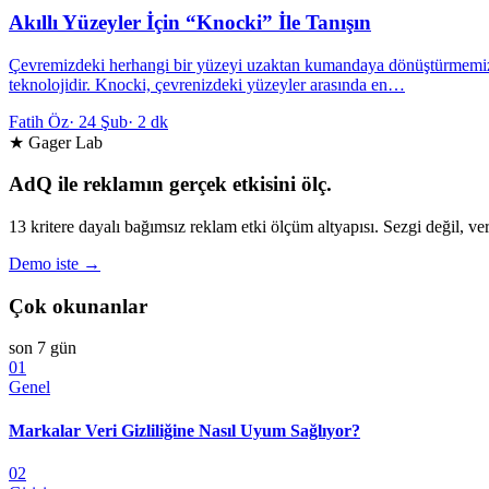
Akıllı Yüzeyler İçin “Knocki” İle Tanışın
Çevremizdeki herhangi bir yüzeyi uzaktan kumandaya dönüştürmemizi 
teknolojidir. Knocki, çevrenizdeki yüzeyler arasında en…
Fatih Öz
·
24 Şub
·
2 dk
★ Gager Lab
AdQ ile reklamın gerçek etkisini ölç.
13 kritere dayalı bağımsız reklam etki ölçüm altyapısı. Sezgi değil, ver
Demo iste →
Çok okunanlar
son 7 gün
01
Genel
Markalar Veri Gizliliğine Nasıl Uyum Sağlıyor?
02