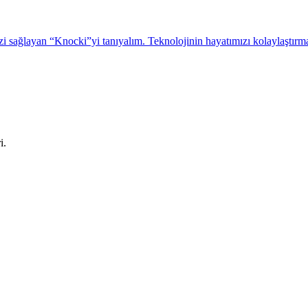
sağlayan “Knocki”yi tanıyalım. Teknolojinin hayatımızı kolaylaştırm
i.