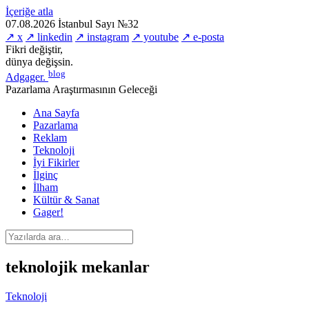
İçeriğe atla
07.08.2026
İstanbul
Sayı №32
↗ x
↗ linkedin
↗ instagram
↗ youtube
↗ e-posta
Fikri değiştir,
dünya değişsin.
blog
Adgager
.
Pazarlama Araştırmasının Geleceği
Ana Sayfa
Pazarlama
Reklam
Teknoloji
İyi Fikirler
İlginç
İlham
Kültür & Sanat
Gager!
teknolojik mekanlar
Teknoloji