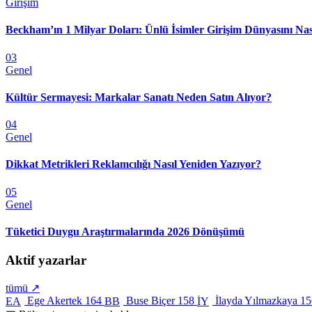
Girişim
Beckham’ın 1 Milyar Doları: Ünlü İsimler Girişim Dünyasını Nas
03
Genel
Kültür Sermayesi: Markalar Sanatı Neden Satın Alıyor?
04
Genel
Dikkat Metrikleri Reklamcılığı Nasıl Yeniden Yazıyor?
05
Genel
Tüketici Duygu Araştırmalarında 2026 Dönüşümü
Aktif yazarlar
tümü ↗
Ege Akertek
164
Buse Biçer
158
İlayda Yılmazkaya
15
EA
BB
İY