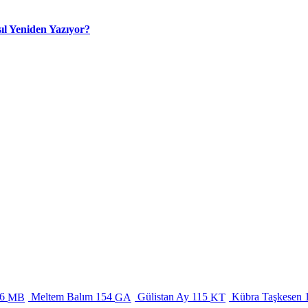
ıl Yeniden Yazıyor?
6
Meltem Balım
154
Gülistan Ay
115
Kübra Taşkesen
MB
GA
KT