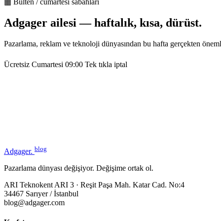
▦ Bülten / cumartesi sabahları
Adgager ailesi — haftalık, kısa, dürüst.
Pazarlama, reklam ve teknoloji dünyasından bu hafta gerçekten öneml
Ücretsiz
Cumartesi 09:00
Tek tıkla iptal
blog
Adgager
.
Pazarlama dünyası değişiyor. Değişime ortak ol.
ARI Teknokent ARI 3 · Reşit Paşa Mah. Katar Cad. No:4
34467 Sarıyer / İstanbul
blog@adgager.com