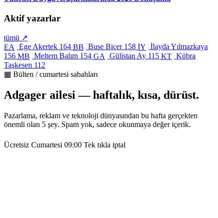
Aktif yazarlar
tümü ↗
Ege Akertek
164
Buse Biçer
158
İlayda Yılmazkaya
EA
BB
İY
156
Meltem Balım
154
Gülistan Ay
115
Kübra
MB
GA
KT
Taşkesen
112
▦ Bülten / cumartesi sabahları
Adgager ailesi — haftalık, kısa, dürüst.
Pazarlama, reklam ve teknoloji dünyasından bu hafta gerçekten
önemli olan 5 şey. Spam yok, sadece okunmaya değer içerik.
Ücretsiz
Cumartesi 09:00
Tek tıkla iptal