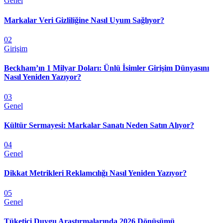
Genel
Markalar Veri Gizliliğine Nasıl Uyum Sağlıyor?
02
Girişim
Beckham’ın 1 Milyar Doları: Ünlü İsimler Girişim Dünyasını
Nasıl Yeniden Yazıyor?
03
Genel
Kültür Sermayesi: Markalar Sanatı Neden Satın Alıyor?
04
Genel
Dikkat Metrikleri Reklamcılığı Nasıl Yeniden Yazıyor?
05
Genel
Tüketici Duygu Araştırmalarında 2026 Dönüşümü