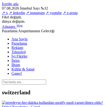
İçeriğe atla
07.08.2026
İstanbul
Sayı №32
↗ x
↗ linkedin
↗ instagram
↗ youtube
↗ e-posta
Fikri değiştir,
dünya değişsin.
blog
Adgager
.
Pazarlama Araştırmasının Geleceği
Ana Sayfa
Pazarlama
Reklam
Teknoloji
İyi Fikirler
İlginç
İlham
Kültür & Sanat
Gager!
switzerland
Dijital Pazarlama · Genel