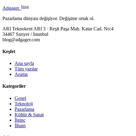
blog
Adgager
.
Pazarlama dünyası değişiyor. Değişime ortak ol.
ARI Teknokent ARI 3 · Reşit Paşa Mah. Katar Cad. No:4
34467 Sarıyer / İstanbul
blog@adgager.com
Keşfet
Ana sayfa
Tüm yazılar
Arama
Kategoriler
Genel
Teknoloji
Pazarlama
Kültür & Sanat
İlginç
İlham