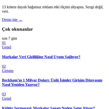
13 kritere dayalı bağımsız reklam etki ölçüm altyapısı. Sezgi değil,
veri.
Demo iste →
Çok okunanlar
son 7 gün
01
Genel
Markalar Veri Gizliliğine Nasıl Uyum Sağlıyor?
02
Girişim
Beckham’ın 1 Milyar Doları: Ünlü İsimler Girişim Dünyasını
Nasıl Yeniden Yazıyor?
03
Genel
Kültür Sermayesi: Markalar Sanatı Neden Satın Alıyor?