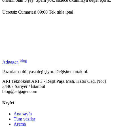
önemli olan 5 şey. Spam yok, sadece okunmaya değer içerik.
Ücretsiz
Cumartesi 09:00
Tek tıkla iptal
blog
Adgager
.
Pazarlama dünyası değişiyor. Değişime ortak ol.
ARI Teknokent ARI 3 · Reşit Paşa Mah. Katar Cad. No:4
34467 Sarıyer / İstanbul
blog@adgager.com
Keşfet
Ana sayfa
Tüm yazılar
Arama