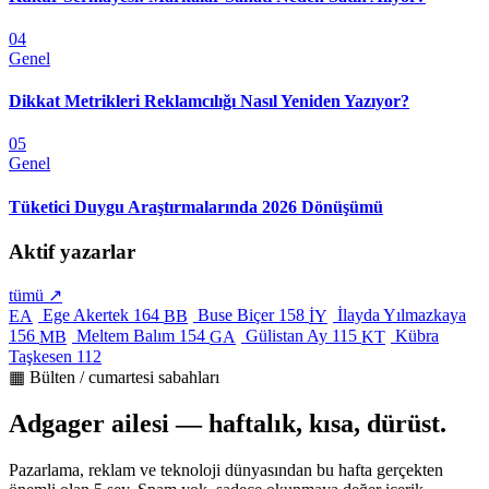
04
Genel
Dikkat Metrikleri Reklamcılığı Nasıl Yeniden Yazıyor?
05
Genel
Tüketici Duygu Araştırmalarında 2026 Dönüşümü
Aktif yazarlar
tümü ↗
Ege Akertek
164
Buse Biçer
158
İlayda Yılmazkaya
EA
BB
İY
156
Meltem Balım
154
Gülistan Ay
115
Kübra
MB
GA
KT
Taşkesen
112
▦ Bülten / cumartesi sabahları
Adgager ailesi — haftalık, kısa, dürüst.
Pazarlama, reklam ve teknoloji dünyasından bu hafta gerçekten