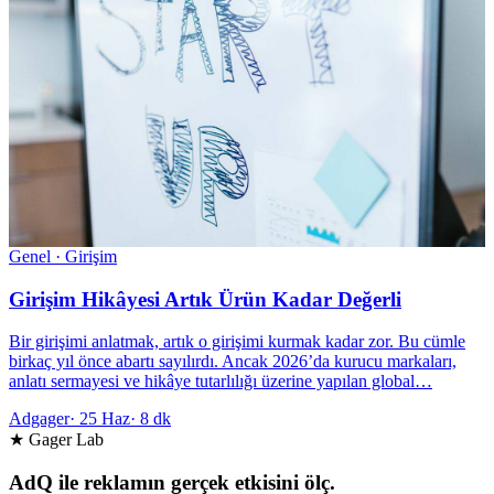
Genel · Girişim
Girişim Hikâyesi Artık Ürün Kadar Değerli
Bir girişimi anlatmak, artık o girişimi kurmak kadar zor. Bu cümle
birkaç yıl önce abartı sayılırdı. Ancak 2026’da kurucu markaları,
anlatı sermayesi ve hikâye tutarlılığı üzerine yapılan global…
Adgager
·
25 Haz
·
8 dk
★ Gager Lab
AdQ ile reklamın gerçek etkisini ölç.