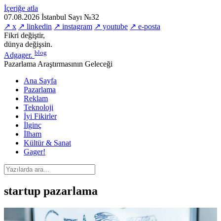
İçeriğe atla
07.08.2026
İstanbul
Sayı №32
↗ x
↗ linkedin
↗ instagram
↗ youtube
↗ e-posta
Fikri değiştir,
dünya değişsin.
blog
Adgager
.
Pazarlama Araştırmasının Geleceği
Ana Sayfa
Pazarlama
Reklam
Teknoloji
İyi Fikirler
İlginç
İlham
Kültür & Sanat
Gager!
startup pazarlama