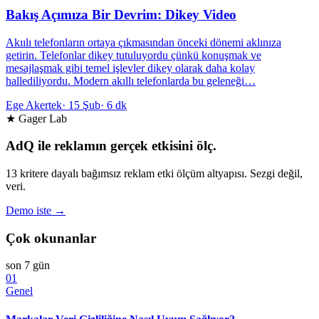
Bakış Açımıza Bir Devrim: Dikey Video
Akıılı telefonların ortaya çıkmasından önceki dönemi aklınıza
getirin. Telefonlar dikey tutuluyordu çünkü konuşmak ve
mesajlaşmak gibi temel işlevler dikey olarak daha kolay
hallediliyordu. Modern akıllı telefonlarda bu geleneği…
Ege Akertek
·
15 Şub
·
6 dk
★ Gager Lab
AdQ ile reklamın gerçek etkisini ölç.
13 kritere dayalı bağımsız reklam etki ölçüm altyapısı. Sezgi değil,
veri.
Demo iste →
Çok okunanlar
son 7 gün
01
Genel