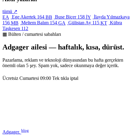
tümü ↗
Ege Akertek
164
Buse Biçer
158
İlayda Yılmazkaya
EA
BB
İY
156
Meltem Balım
154
Gülistan Ay
115
Kübra
MB
GA
KT
Taşkesen
112
▦ Bülten / cumartesi sabahları
Adgager ailesi — haftalık, kısa, dürüst.
Pazarlama, reklam ve teknoloji dünyasından bu hafta gerçekten
önemli olan 5 şey. Spam yok, sadece okunmaya değer içerik.
Ücretsiz
Cumartesi 09:00
Tek tıkla iptal
blog
Adgager
.