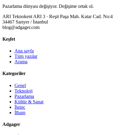
Pazarlama dünyası değişiyor. Değişime ortak ol.
ARI Teknokent ARI 3 · Reşit Paşa Mah. Katar Cad. No:4
34467 Sarıyer / İstanbul
blog@adgager.com
Keşfet
Ana sayfa
Tüm yazılar
Arama
Kategoriler
Genel
Teknoloji
Pazarlama
Kültür & Sanat
İlginç
İlham
Adgager