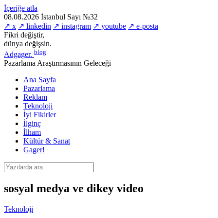
İçeriğe atla
08.08.2026
İstanbul
Sayı №32
↗ x
↗ linkedin
↗ instagram
↗ youtube
↗ e-posta
Fikri değiştir,
dünya değişsin.
blog
Adgager
.
Pazarlama Araştırmasının Geleceği
Ana Sayfa
Pazarlama
Reklam
Teknoloji
İyi Fikirler
İlginç
İlham
Kültür & Sanat
Gager!
sosyal medya ve dikey video
Teknoloji