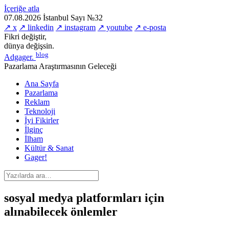
İçeriğe atla
07.08.2026
İstanbul
Sayı №32
↗ x
↗ linkedin
↗ instagram
↗ youtube
↗ e-posta
Fikri değiştir,
dünya değişsin.
blog
Adgager
.
Pazarlama Araştırmasının Geleceği
Ana Sayfa
Pazarlama
Reklam
Teknoloji
İyi Fikirler
İlginç
İlham
Kültür & Sanat
Gager!
sosyal medya platformları için
alınabilecek önlemler