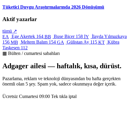
Tüketici Duygu Araştırmalarında 2026 Dönüşümü
Aktif yazarlar
tümü ↗
Ege Akertek
164
Buse Biçer
158
İlayda Yılmazkaya
EA
BB
İY
156
Meltem Balım
154
Gülistan Ay
115
Kübra
MB
GA
KT
Taşkesen
112
▦ Bülten / cumartesi sabahları
Adgager ailesi — haftalık, kısa, dürüst.
Pazarlama, reklam ve teknoloji dünyasından bu hafta gerçekten
önemli olan 5 şey. Spam yok, sadece okunmaya değer içerik.
Ücretsiz
Cumartesi 09:00
Tek tıkla iptal