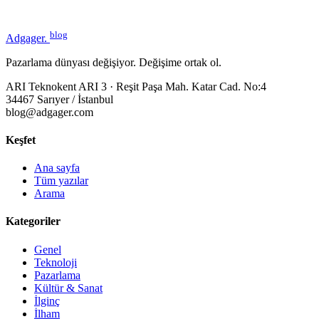
blog
Adgager
.
Pazarlama dünyası değişiyor. Değişime ortak ol.
ARI Teknokent ARI 3 · Reşit Paşa Mah. Katar Cad. No:4
34467 Sarıyer / İstanbul
blog@adgager.com
Keşfet
Ana sayfa
Tüm yazılar
Arama
Kategoriler
Genel
Teknoloji
Pazarlama
Kültür & Sanat
İlginç
İlham