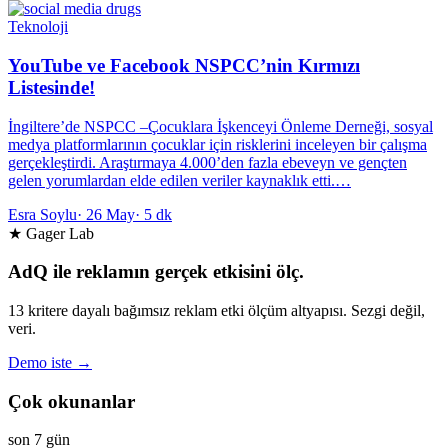
Teknoloji
YouTube ve Facebook NSPCC’nin Kırmızı
Listesinde!
İngiltere’de NSPCC –Çocuklara İşkenceyi Önleme Derneği, sosyal
medya platformlarının çocuklar için risklerini inceleyen bir çalışma
gerçekleştirdi. Araştırmaya 4.000’den fazla ebeveyn ve gençten
gelen yorumlardan elde edilen veriler kaynaklık etti.…
Esra Soylu
·
26 May
·
5 dk
★ Gager Lab
AdQ ile reklamın gerçek etkisini ölç.
13 kritere dayalı bağımsız reklam etki ölçüm altyapısı. Sezgi değil,
veri.
Demo iste →
Çok okunanlar
son 7 gün