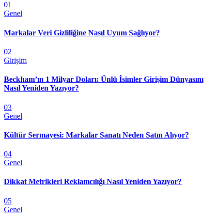
01
Genel
Markalar Veri Gizliliğine Nasıl Uyum Sağlıyor?
02
Girişim
Beckham’ın 1 Milyar Doları: Ünlü İsimler Girişim Dünyasını
Nasıl Yeniden Yazıyor?
03
Genel
Kültür Sermayesi: Markalar Sanatı Neden Satın Alıyor?
04
Genel
Dikkat Metrikleri Reklamcılığı Nasıl Yeniden Yazıyor?
05
Genel