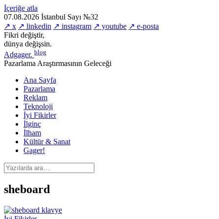
İçeriğe atla
07.08.2026
İstanbul
Sayı №32
↗ x
↗ linkedin
↗ instagram
↗ youtube
↗ e-posta
Fikri değiştir,
dünya değişsin.
blog
Adgager
.
Pazarlama Araştırmasının Geleceği
Ana Sayfa
Pazarlama
Reklam
Teknoloji
İyi Fikirler
İlginç
İlham
Kültür & Sanat
Gager!
sheboard
İyi Fikirler