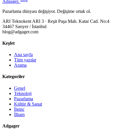
Adgager
.
Pazarlama dünyası değişiyor. Değişime ortak ol.
ARI Teknokent ARI 3 · Reşit Paşa Mah. Katar Cad. No:4
34467 Sarıyer / İstanbul
blog@adgager.com
Keşfet
Ana sayfa
Tüm yazılar
Arama
Kategoriler
Genel
Teknoloji
Pazarlama
Kültür & Sanat
İlginç
İlham
Adgager