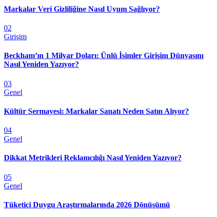
Markalar Veri Gizliliğine Nasıl Uyum Sağlıyor?
02
Girişim
Beckham’ın 1 Milyar Doları: Ünlü İsimler Girişim Dünyasını
Nasıl Yeniden Yazıyor?
03
Genel
Kültür Sermayesi: Markalar Sanatı Neden Satın Alıyor?
04
Genel
Dikkat Metrikleri Reklamcılığı Nasıl Yeniden Yazıyor?
05
Genel
Tüketici Duygu Araştırmalarında 2026 Dönüşümü