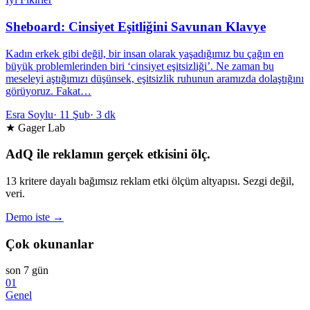
Sheboard: Cinsiyet Eşitliğini Savunan Klavye
Kadın erkek gibi değil, bir insan olarak yaşadığımız bu çağın en
büyük problemlerinden biri ‘cinsiyet eşitsizliği’. Ne zaman bu
meseleyi aştığımızı düşünsek, eşitsizlik ruhunun aramızda dolaştığını
görüyoruz. Fakat…
Esra Soylu
·
11 Şub
·
3 dk
★ Gager Lab
AdQ ile reklamın gerçek etkisini ölç.
13 kritere dayalı bağımsız reklam etki ölçüm altyapısı. Sezgi değil,
veri.
Demo iste →
Çok okunanlar
son 7 gün
01
Genel