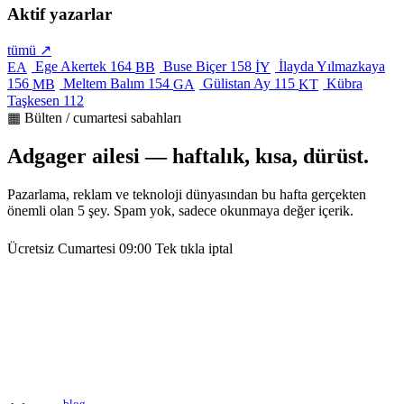
Aktif yazarlar
tümü ↗
Ege Akertek
164
Buse Biçer
158
İlayda Yılmazkaya
EA
BB
İY
156
Meltem Balım
154
Gülistan Ay
115
Kübra
MB
GA
KT
Taşkesen
112
▦ Bülten / cumartesi sabahları
Adgager ailesi — haftalık, kısa, dürüst.
Pazarlama, reklam ve teknoloji dünyasından bu hafta gerçekten
önemli olan 5 şey. Spam yok, sadece okunmaya değer içerik.
Ücretsiz
Cumartesi 09:00
Tek tıkla iptal
blog