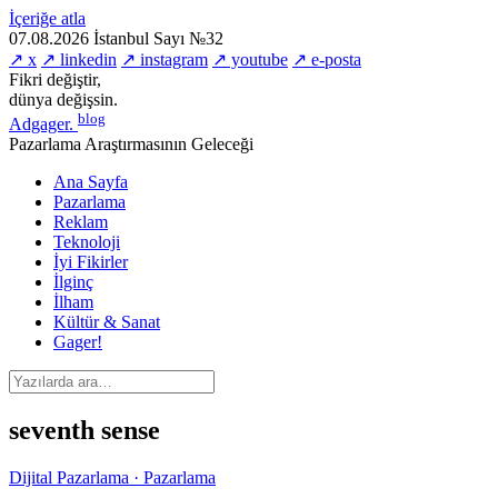
İçeriğe atla
07.08.2026
İstanbul
Sayı №32
↗ x
↗ linkedin
↗ instagram
↗ youtube
↗ e-posta
Fikri değiştir,
dünya değişsin.
blog
Adgager
.
Pazarlama Araştırmasının Geleceği
Ana Sayfa
Pazarlama
Reklam
Teknoloji
İyi Fikirler
İlginç
İlham
Kültür & Sanat
Gager!
seventh sense
Dijital Pazarlama · Pazarlama