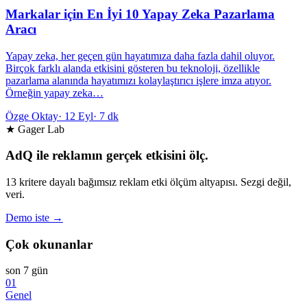
Markalar için En İyi 10 Yapay Zeka Pazarlama
Aracı
Yapay zeka, her geçen gün hayatımıza daha fazla dahil oluyor.
Birçok farklı alanda etkisini gösteren bu teknoloji, özellikle
pazarlama alanında hayatımızı kolaylaştırıcı işlere imza atıyor.
Örneğin yapay zeka…
Özge Oktay
·
12 Eyl
·
7 dk
★ Gager Lab
AdQ ile reklamın gerçek etkisini ölç.
13 kritere dayalı bağımsız reklam etki ölçüm altyapısı. Sezgi değil,
veri.
Demo iste →
Çok okunanlar
son 7 gün
01
Genel