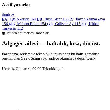
Aktif yazarlar
tümü ↗
Ege Akertek
164
Buse Biçer
158
İlayda Yılmazkaya
EA
BB
İY
156
Meltem Balım
154
Gülistan Ay
115
Kübra
MB
GA
KT
Taşkesen
112
▦ Bülten / cumartesi sabahları
Adgager ailesi — haftalık, kısa, dürüst.
Pazarlama, reklam ve teknoloji dünyasından bu hafta gerçekten
önemli olan 5 şey. Spam yok, sadece okunmaya değer içerik.
Ücretsiz
Cumartesi 09:00
Tek tıkla iptal