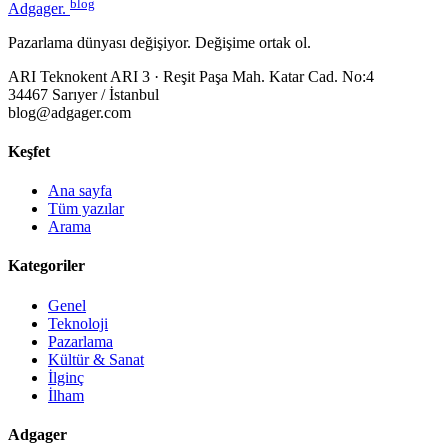
blog
Adgager
.
Pazarlama dünyası değişiyor. Değişime ortak ol.
ARI Teknokent ARI 3 · Reşit Paşa Mah. Katar Cad. No:4
34467 Sarıyer / İstanbul
blog@adgager.com
Keşfet
Ana sayfa
Tüm yazılar
Arama
Kategoriler
Genel
Teknoloji
Pazarlama
Kültür & Sanat
İlginç
İlham
Adgager