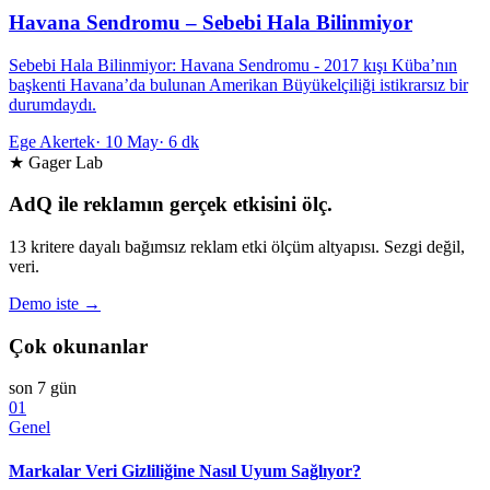
Havana Sendromu – Sebebi Hala Bilinmiyor
Sebebi Hala Bilinmiyor: Havana Sendromu - 2017 kışı Küba’nın
başkenti Havana’da bulunan Amerikan Büyükelçiliği istikrarsız bir
durumdaydı.
Ege Akertek
·
10 May
·
6 dk
★ Gager Lab
AdQ ile reklamın gerçek etkisini ölç.
13 kritere dayalı bağımsız reklam etki ölçüm altyapısı. Sezgi değil,
veri.
Demo iste →
Çok okunanlar
son 7 gün
01
Genel
Markalar Veri Gizliliğine Nasıl Uyum Sağlıyor?