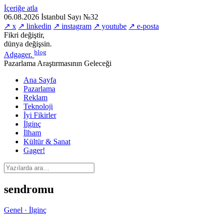
İçeriğe atla
06.08.2026
İstanbul
Sayı №32
↗ x
↗ linkedin
↗ instagram
↗ youtube
↗ e-posta
Fikri değiştir,
dünya değişsin.
blog
Adgager
.
Pazarlama Araştırmasının Geleceği
Ana Sayfa
Pazarlama
Reklam
Teknoloji
İyi Fikirler
İlginç
İlham
Kültür & Sanat
Gager!
sendromu
Genel · İlginç