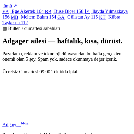
tümü ↗
Ege Akertek
164
Buse Biçer
158
İlayda Yılmazkaya
EA
BB
İY
156
Meltem Balım
154
Gülistan Ay
115
Kübra
MB
GA
KT
Taşkesen
112
▦ Bülten / cumartesi sabahları
Adgager ailesi — haftalık, kısa, dürüst.
Pazarlama, reklam ve teknoloji dünyasından bu hafta gerçekten
önemli olan 5 şey. Spam yok, sadece okunmaya değer içerik.
Ücretsiz
Cumartesi 09:00
Tek tıkla iptal
blog
Adgager
.