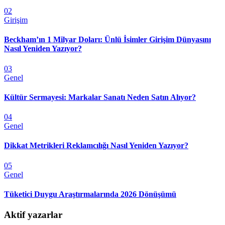
02
Girişim
Beckham’ın 1 Milyar Doları: Ünlü İsimler Girişim Dünyasını
Nasıl Yeniden Yazıyor?
03
Genel
Kültür Sermayesi: Markalar Sanatı Neden Satın Alıyor?
04
Genel
Dikkat Metrikleri Reklamcılığı Nasıl Yeniden Yazıyor?
05
Genel
Tüketici Duygu Araştırmalarında 2026 Dönüşümü
Aktif yazarlar