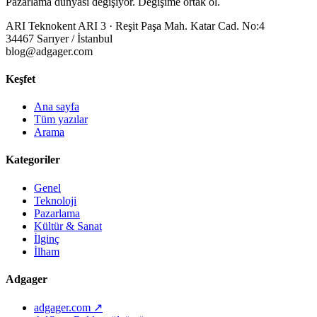
Pazarlama dünyası değişiyor. Değişime ortak ol.
ARI Teknokent ARI 3 · Reşit Paşa Mah. Katar Cad. No:4
34467 Sarıyer / İstanbul
blog@adgager.com
Keşfet
Ana sayfa
Tüm yazılar
Arama
Kategoriler
Genel
Teknoloji
Pazarlama
Kültür & Sanat
İlginç
İlham
Adgager
adgager.com ↗