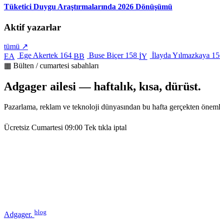
Tüketici Duygu Araştırmalarında 2026 Dönüşümü
Aktif yazarlar
tümü ↗
Ege Akertek
164
Buse Biçer
158
İlayda Yılmazkaya
15
EA
BB
İY
▦ Bülten / cumartesi sabahları
Adgager ailesi — haftalık, kısa, dürüst.
Pazarlama, reklam ve teknoloji dünyasından bu hafta gerçekten öneml
Ücretsiz
Cumartesi 09:00
Tek tıkla iptal
blog
Adgager
.