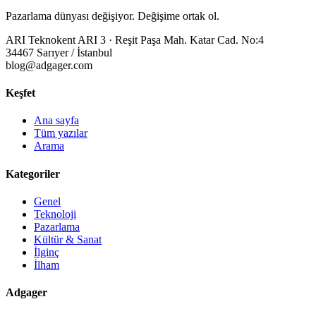
Pazarlama dünyası değişiyor. Değişime ortak ol.
ARI Teknokent ARI 3 · Reşit Paşa Mah. Katar Cad. No:4
34467 Sarıyer / İstanbul
blog@adgager.com
Keşfet
Ana sayfa
Tüm yazılar
Arama
Kategoriler
Genel
Teknoloji
Pazarlama
Kültür & Sanat
İlginç
İlham
Adgager