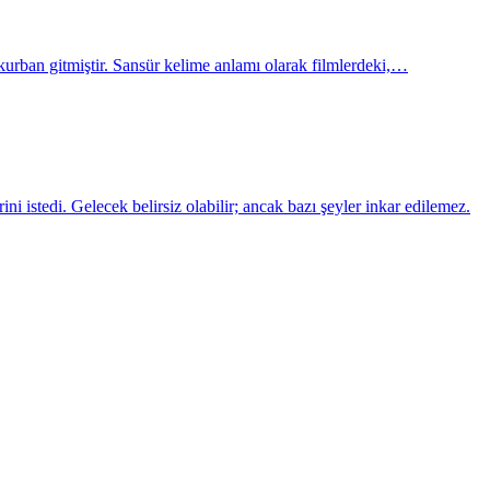
urban gitmiştir. Sansür kelime anlamı olarak filmlerdeki,…
 istedi. Gelecek belirsiz olabilir; ancak bazı şeyler inkar edilemez.