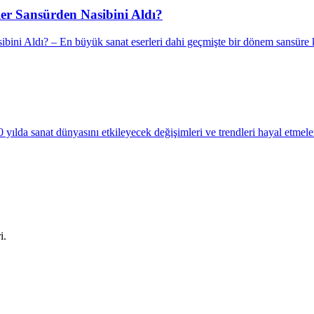
er Sansürden Nasibini Aldı?
ini Aldı? – En büyük sanat eserleri dahi geçmişte bir dönem sansüre k
da sanat dünyasını etkileyecek değişimleri ve trendleri hayal etmelerini
i.