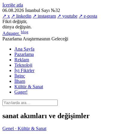
İçeriğe atla
06.08.2026
İstanbul
Sayı №32
↗ x
↗ linkedin
↗ instagram
↗ youtube
↗ e-posta
Fikri değiştir,
dünya değişsin.
blog
Adgager
.
Pazarlama Araştırmasının Geleceği
Ana Sayfa
Pazarlama
Reklam
Teknoloji
İyi Fikirler
İlginç
İlham
Kültür & Sanat
Gager!
sanat akımları ve değişimler
Genel · Kültür & Sanat