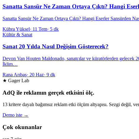
Sanatta Sansür Ne Zaman Ortaya Çıktı? Hangi Eserl
Sanatta Sansür Ne Zaman Ortaya Çıktı? Hangi Eserler Sansürden Nasib
Kübra Yüksel
·
11 Tem
·
5 dk
Kültür & Sanat
Sanat 20 Yılda Nasıl Değişim Gösterecek?
Devon Van Houten Maldonado, sanatçılar ve küratörlerden gelecek 20 yıl
İklim…
Rana Arıbaş
·
20 Haz
·
9 dk
★ Gager Lab
AdQ ile reklamın gerçek etkisini ölç.
13 kritere dayalı bağımsız reklam etki ölçüm altyapısı. Sezgi değil, ver
Demo iste →
Çok okunanlar