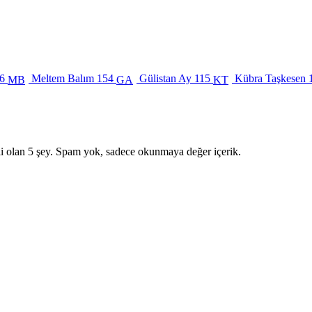
6
Meltem Balım
154
Gülistan Ay
115
Kübra Taşkesen
MB
GA
KT
i olan 5 şey. Spam yok, sadece okunmaya değer içerik.