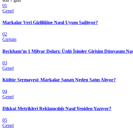
son 7 gün
01
Genel
Markalar Veri Gizliliğine Nasıl Uyum Sağlıyor?
02
Girişim
Beckham’ın 1 Milyar Doları: Ünlü İsimler Girişim Dünyasını Nas
03
Genel
Kültür Sermayesi: Markalar Sanatı Neden Satın Alıyor?
04
Genel
Dikkat Metrikleri Reklamcılığı Nasıl Yeniden Yazıyor?
05
Genel