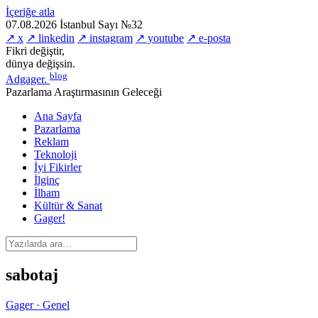
İçeriğe atla
07.08.2026
İstanbul
Sayı №32
↗ x
↗ linkedin
↗ instagram
↗ youtube
↗ e-posta
Fikri değiştir,
dünya değişsin.
blog
Adgager
.
Pazarlama Araştırmasının Geleceği
Ana Sayfa
Pazarlama
Reklam
Teknoloji
İyi Fikirler
İlginç
İlham
Kültür & Sanat
Gager!
sabotaj
Gager · Genel