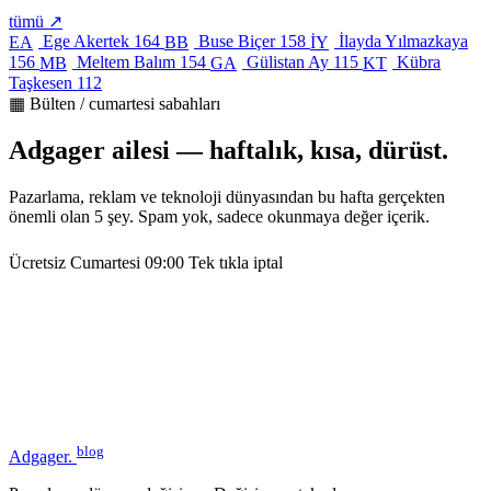
tümü ↗
Ege Akertek
164
Buse Biçer
158
İlayda Yılmazkaya
EA
BB
İY
156
Meltem Balım
154
Gülistan Ay
115
Kübra
MB
GA
KT
Taşkesen
112
▦ Bülten / cumartesi sabahları
Adgager ailesi — haftalık, kısa, dürüst.
Pazarlama, reklam ve teknoloji dünyasından bu hafta gerçekten
önemli olan 5 şey. Spam yok, sadece okunmaya değer içerik.
Ücretsiz
Cumartesi 09:00
Tek tıkla iptal
blog
Adgager
.