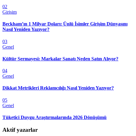
02
Girişim
Beckham’ın 1 Milyar Doları: Ünlü İsimler Girişim Dünyasını
Nasıl Yeniden Yazıyor?
03
Genel
Kültür Sermayesi: Markalar Sanatı Neden Satın Alıyor?
04
Genel
Dikkat Metrikleri Reklamcılığı Nasıl Yeniden Yazıyor?
05
Genel
Tüketici Duygu Araştırmalarında 2026 Dönüşümü
Aktif yazarlar