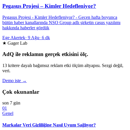
Pegasus Projesi – Kimler Hedefleniyor?
Pegasus Projesi - Kimler Hedefleniyor? - Geçen hafta boyunca
bütün haber kanallarında NSO Group adlı şirketin casus yazılımı
hakkında haberler gördük
Ege Akertek
·
9 Ağu
·
6 dk
★ Gager Lab
AdQ ile reklamın gerçek etkisini ölç.
13 kritere dayalı bağımsız reklam etki ölçüm altyapısı. Sezgi değil,
veri.
Demo iste →
Çok okunanlar
son 7 gün
01
Genel
Markalar Veri Gizliliğine Nasıl Uyum Sağlıyor?