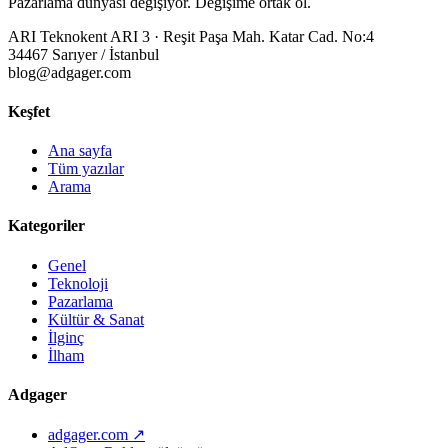
Pazarlama dünyası değişiyor. Değişime ortak ol.
ARI Teknokent ARI 3 · Reşit Paşa Mah. Katar Cad. No:4
34467 Sarıyer / İstanbul
blog@adgager.com
Keşfet
Ana sayfa
Tüm yazılar
Arama
Kategoriler
Genel
Teknoloji
Pazarlama
Kültür & Sanat
İlginç
İlham
Adgager
adgager.com ↗