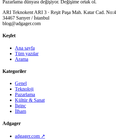
Pazarlama dünyası değişiyor. Değişime ortak ol.
ARI Teknokent ARI 3 · Reşit Paşa Mah. Katar Cad. No:4
34467 Sarıyer / İstanbul
blog@adgager.com
Keşfet
Ana sayfa
Tüm yazılar
Arama
Kategoriler
Genel
Teknoloji
Pazarlama
Kültür & Sanat
İlginç
İlham
Adgager
adgager.com ↗