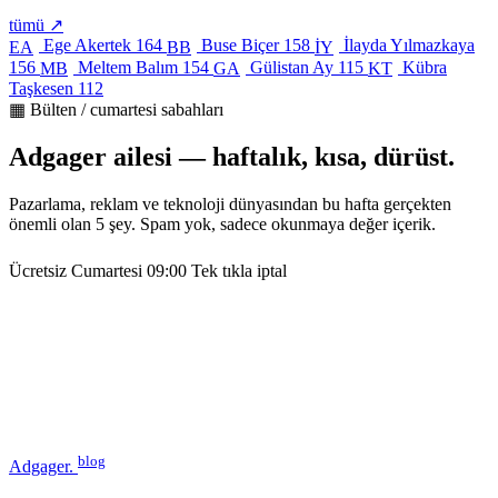
tümü ↗
Ege Akertek
164
Buse Biçer
158
İlayda Yılmazkaya
EA
BB
İY
156
Meltem Balım
154
Gülistan Ay
115
Kübra
MB
GA
KT
Taşkesen
112
▦ Bülten / cumartesi sabahları
Adgager ailesi — haftalık, kısa, dürüst.
Pazarlama, reklam ve teknoloji dünyasından bu hafta gerçekten
önemli olan 5 şey. Spam yok, sadece okunmaya değer içerik.
Ücretsiz
Cumartesi 09:00
Tek tıkla iptal
blog
Adgager
.