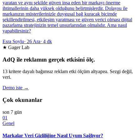
yaratan ve aynı şekilde güven inşa eden bir markayı önerme
ihtimallerinin daha yüksek olduğunu belirtmişlerdir. Dolayısı ile
markanızın müşterilerinizle duygusal bağ kuracak biçimde
şekillendirilmesi, etkileşim yaratması ve güven verici olması dijital
pazarlama stratejinizin temel unsurlarından olmalıdır. Ama nasıl
yapabilirsiniz?
Esra Soylu
·
26 Ara
·
4 dk
★ Gager Lab
AdQ ile reklamın gerçek etkisini ölç.
13 kritere dayalı bağımsız reklam etki ölçüm altyapısı. Sezgi değil,
veri.
Demo iste →
Çok okunanlar
son 7 gün
01
Genel
Markalar Veri Gizliliğine Nasıl Uyum Sağlıyor?