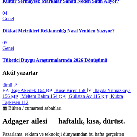
Kültür Sermayesi: Markalar Sanatı Neden Satın Alıyor?
04
Genel
Dikkat Metrikleri Reklamcılığı Nasıl Yeniden Yazıyor?
05
Genel
Tüketici Duygu Araştırmalarında 2026 Dönüşümü
Aktif yazarlar
tümü ↗
Ege Akertek
164
Buse Biçer
158
İlayda Yılmazkaya
EA
BB
İY
156
Meltem Balım
154
Gülistan Ay
115
Kübra
MB
GA
KT
Taşkesen
112
▦ Bülten / cumartesi sabahları
Adgager ailesi — haftalık, kısa, dürüst.
Pazarlama, reklam ve teknoloji dünyasından bu hafta gerçekten