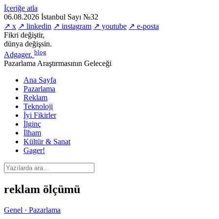
İçeriğe atla
06.08.2026
İstanbul
Sayı №32
↗ x
↗ linkedin
↗ instagram
↗ youtube
↗ e-posta
Fikri değiştir,
dünya değişsin.
blog
Adgager
.
Pazarlama Araştırmasının Geleceği
Ana Sayfa
Pazarlama
Reklam
Teknoloji
İyi Fikirler
İlginç
İlham
Kültür & Sanat
Gager!
reklam ölçümü
Genel · Pazarlama