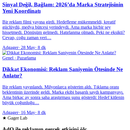
Sinyal Değil, Bağlam: 2026’da Marka Stratejisinin
Yeni Koordinatı
Bir reklam filmi yayına girdi. Hedefleme mükemmeldi, kreatif
güçlüydü, medya bütçesi yerindeydi. Ama marka hiçbir şey
hissetmedi. Dönüşüm gelmedi. Hatırlanma olmadı. Peki ne eksikti?
Cevap, çoğu zaman veri…
Adgager
·
28 May
·
8 dk
Genel · Pazarlama
Dikkat Ekonomisi: Reklam Saniyenin Ötesinde Ne
Anlatır?
Bir reklam yayınlandı. Milyonlarca gösterim aldı. Tıklama oranı
beklentinin üzerinde geldi. Marka ekibi başarılı saydı kampanyayı.
Ama birkaç ay sonra saha araştırması şunu gösterdi: Hedef kitlenin
büyük çoğunluğu…
Adgager
·
16 May
·
8 dk
★ Gager Lab
AdQ ile reklamın gerçek etkisini ölç.