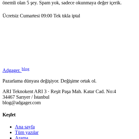
önemli olan 5 şey. Spam yok, sadece okunmaya değer içerik.
Ücretsiz
Cumartesi 09:00
Tek tıkla iptal
blog
Adgager
.
Pazarlama dünyası değişiyor. Değişime ortak ol.
ARI Teknokent ARI 3 · Reşit Paşa Mah. Katar Cad. No:4
34467 Sarıyer / İstanbul
blog@adgager.com
Keşfet
Ana sayfa
Tüm yazılar
Arama