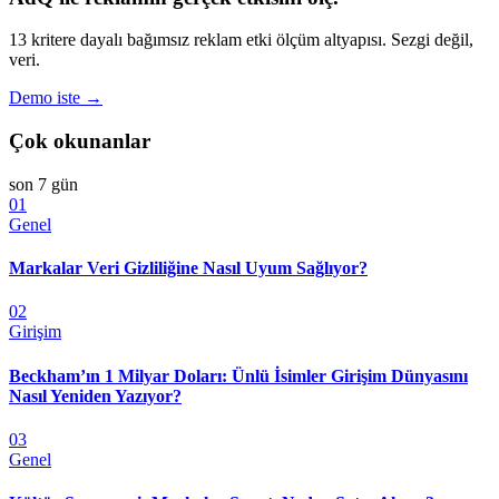
13 kritere dayalı bağımsız reklam etki ölçüm altyapısı. Sezgi değil,
veri.
Demo iste →
Çok okunanlar
son 7 gün
01
Genel
Markalar Veri Gizliliğine Nasıl Uyum Sağlıyor?
02
Girişim
Beckham’ın 1 Milyar Doları: Ünlü İsimler Girişim Dünyasını
Nasıl Yeniden Yazıyor?
03
Genel