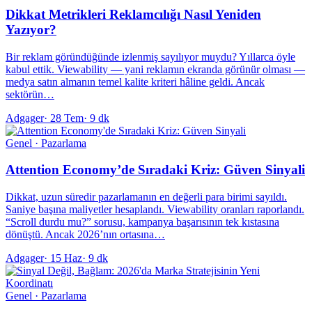
Dikkat Metrikleri Reklamcılığı Nasıl Yeniden
Yazıyor?
Bir reklam göründüğünde izlenmiş sayılıyor muydu? Yıllarca öyle
kabul ettik. Viewability — yani reklamın ekranda görünür olması —
medya satın almanın temel kalite kriteri hâline geldi. Ancak
sektörün…
Adgager
·
28 Tem
·
9 dk
Genel · Pazarlama
Attention Economy’de Sıradaki Kriz: Güven Sinyali
Dikkat, uzun süredir pazarlamanın en değerli para birimi sayıldı.
Saniye başına maliyetler hesaplandı. Viewability oranları raporlandı.
“Scroll durdu mu?” sorusu, kampanya başarısının tek kıstasına
dönüştü. Ancak 2026’nın ortasına…
Adgager
·
15 Haz
·
9 dk
Genel · Pazarlama